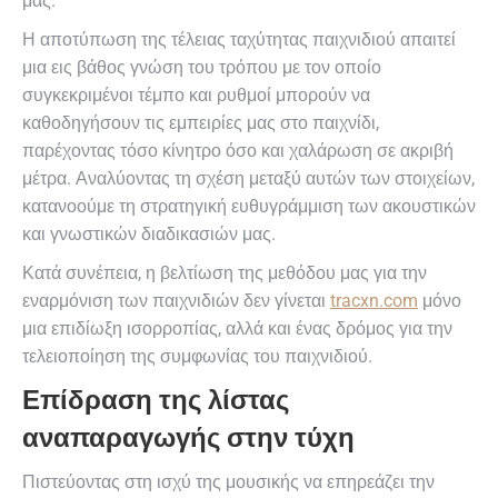
μας.
Η αποτύπωση της τέλειας ταχύτητας παιχνιδιού απαιτεί
μια εις βάθος γνώση του τρόπου με τον οποίο
συγκεκριμένοι τέμπο και ρυθμοί μπορούν να
καθοδηγήσουν τις εμπειρίες μας στο παιχνίδι,
παρέχοντας τόσο κίνητρο όσο και χαλάρωση σε ακριβή
μέτρα. Αναλύοντας τη σχέση μεταξύ αυτών των στοιχείων,
κατανοούμε τη στρατηγική ευθυγράμμιση των ακουστικών
και γνωστικών διαδικασιών μας.
Κατά συνέπεια, η βελτίωση της μεθόδου μας για την
εναρμόνιση των παιχνιδιών δεν γίνεται
tracxn.com
μόνο
μια επιδίωξη ισορροπίας, αλλά και ένας δρόμος για την
τελειοποίηση της συμφωνίας του παιχνιδιού.
Επίδραση της λίστας
αναπαραγωγής στην τύχη
Πιστεύοντας στη ισχύ της μουσικής να επηρεάζει την