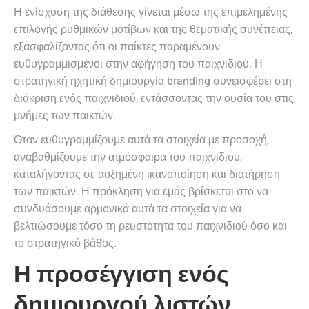
Η ενίσχυση της διάθεσης γίνεται μέσω της επιμελημένης
επιλογής ρυθμικών μοτίβων και της θεματικής συνέπειας,
εξασφαλίζοντας ότι οι παίκτες παραμένουν
ευθυγραμμισμένοι στην αφήγηση του παιχνιδιού. Η
στρατηγική ηχητική δημιουργία branding συνεισφέρει στη
διάκριση ενός παιχνιδιού, εντάσσοντας την ουσία του στις
μνήμες των παικτών.
Όταν ευθυγραμμίζουμε αυτά τα στοιχεία με προσοχή,
αναβαθμίζουμε την ατμόσφαιρα του παιχνιδιού,
καταλήγοντας σε αυξημένη ικανοποίηση και διατήρηση
των παικτών. Η πρόκληση για εμάς βρίσκεται στο να
συνδυάσουμε αρμονικά αυτά τα στοιχεία για να
βελτιώσουμε τόσο τη ρευστότητα του παιχνιδιού όσο και
το στρατηγικό βάθος.
Η προσέγγιση ενός
δημιουργού λιστών