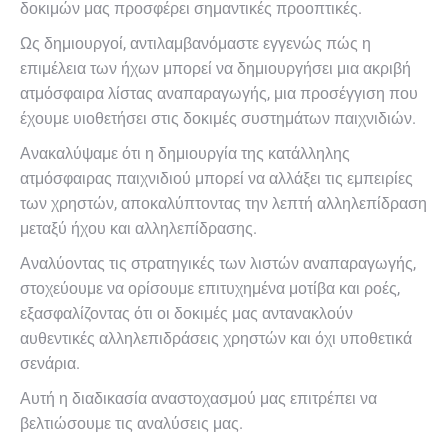
δοκιμών μας προσφέρει σημαντικές προοπτικές.
Ως δημιουργοί, αντιλαμβανόμαστε εγγενώς πώς η
επιμέλεια των ήχων μπορεί να δημιουργήσει μια ακριβή
ατμόσφαιρα λίστας αναπαραγωγής, μια προσέγγιση που
έχουμε υιοθετήσει στις δοκιμές συστημάτων παιχνιδιών.
Ανακαλύψαμε ότι η δημιουργία της κατάλληλης
ατμόσφαιρας παιχνιδιού μπορεί να αλλάξει τις εμπειρίες
των χρηστών, αποκαλύπτοντας την λεπτή αλληλεπίδραση
μεταξύ ήχου και αλληλεπίδρασης.
Αναλύοντας τις στρατηγικές των λιστών αναπαραγωγής,
στοχεύουμε να ορίσουμε επιτυχημένα μοτίβα και ροές,
εξασφαλίζοντας ότι οι δοκιμές μας αντανακλούν
αυθεντικές αλληλεπιδράσεις χρηστών και όχι υποθετικά
σενάρια.
Αυτή η διαδικασία αναστοχασμού μας επιτρέπει να
βελτιώσουμε τις αναλύσεις μας.