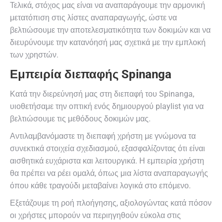
Τελικά, στόχος μας είναι να αναπαράγουμε την αρμονική
μετατόπιση στις λίστες αναπαραγωγής, ώστε να
βελτιώσουμε την αποτελεσματικότητα των δοκιμών και να
διευρύνουμε την κατανόησή μας σχετικά με την εμπλοκή
των χρηστών.
Εμπειρία διεπαφής Spinanga
Κατά την διερεύνησή μας στη διεπαφή του Spinanga,
υιοθετήσαμε την οπτική ενός δημιουργού playlist για να
βελτιώσουμε τις μεθόδους δοκιμών μας.
Αντιλαμβανόμαστε τη διεπαφή χρήστη με γνώμονα τα
συνεκτικά στοιχεία σχεδιασμού, εξασφαλίζοντας ότι είναι
αισθητικά ευχάριστα και λειτουργικά. Η εμπειρία χρήστη
θα πρέπει να ρέει ομαλά, όπως μια λίστα αναπαραγωγής
όπου κάθε τραγούδι μεταβαίνει λογικά στο επόμενο.
Εξετάζουμε τη ροή πλοήγησης, αξιολογώντας κατά πόσον
οι χρήστες μπορούν να περιηγηθούν εύκολα στις