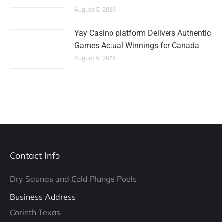
August 5, 2026
Yay Casino platform Delivers Authentic
Games Actual Winnings for Canada
August 5, 2026
Contact Info
Dry Saunas and Cold Plunge Pools
Business Address
Corinth Texas