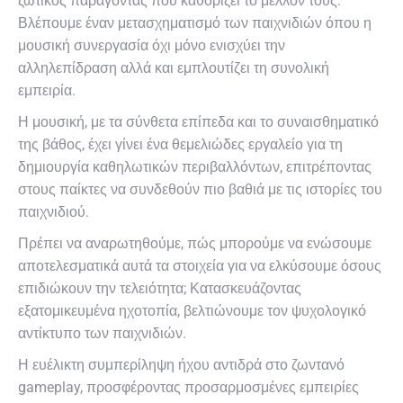
ζωτικός παράγοντας που καθορίζει το μέλλον τους.
Βλέπουμε έναν μετασχηματισμό των παιχνιδιών όπου η
μουσική συνεργασία όχι μόνο ενισχύει την
αλληλεπίδραση αλλά και εμπλουτίζει τη συνολική
εμπειρία.
Η μουσική, με τα σύνθετα επίπεδα και το συναισθηματικό
της βάθος, έχει γίνει ένα θεμελιώδες εργαλείο για τη
δημιουργία καθηλωτικών περιβαλλόντων, επιτρέποντας
στους παίκτες να συνδεθούν πιο βαθιά με τις ιστορίες του
παιχνιδιού.
Πρέπει να αναρωτηθούμε, πώς μπορούμε να ενώσουμε
αποτελεσματικά αυτά τα στοιχεία για να ελκύσουμε όσους
επιδιώκουν την τελειότητα; Κατασκευάζοντας
εξατομικευμένα ηχοτοπία, βελτιώνουμε τον ψυχολογικό
αντίκτυπο των παιχνιδιών.
Η ευέλικτη συμπερίληψη ήχου αντιδρά στο ζωντανό
gameplay, προσφέροντας προσαρμοσμένες εμπειρίες