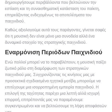
δημιουργήσουμε περιβάλλοντα που βελτιώνουν την
εστίαση και τη συναισθηματική κατάσταση του παίκτη,
επηρεάζοντας ενδεχομένως τα αποτελέσματα του
παιχνιδιού.
Καθώς αξιολογούμε αυτά τους παράγοντες, γίνεται σαφές
ότι η μουσική δεν είναι μόνο μια συνοδεία αλλά ένα
δυναμικό στοιχείο της στρατηγικής παιχνιδιού.
Εναρμόνιση Περιόδων Παιχνιδιού
Ενώ πολλοί μπορεί να το παραβλέπουν, η μουσική παίζει
ζωτικό ρόλο στη διαμόρφωση των στρατηγικών
παιχνιδιού μας. Συγχρονίζοντας τις κινήσεις μας με
προσεκτικά σχεδιασμένα ηχητικά μοτίβα, μπορούμε να
επιτύχουμε μια ισορροπημένη εμπειρία παιχνιδιού. Η
επιλογή της ταχύτητας παρέχει μια λεπτή αλλά ισχυρή
επιρροή, επιτρέποντάς μας να παραμένουμε
συγκεντρωμένοι και να βελτιώσουμε τη λήψη αποφάσεών