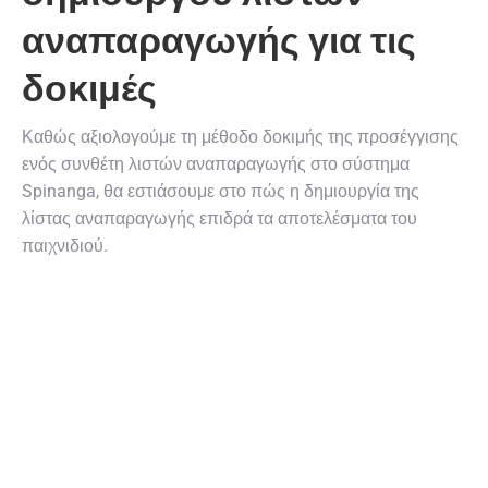
αναπαραγωγής για τις
δοκιμές
Καθώς αξιολογούμε τη μέθοδο δοκιμής της προσέγγισης
ενός συνθέτη λιστών αναπαραγωγής στο σύστημα
Spinanga, θα εστιάσουμε στο πώς η δημιουργία της
λίστας αναπαραγωγής επιδρά τα αποτελέσματα του
παιχνιδιού.