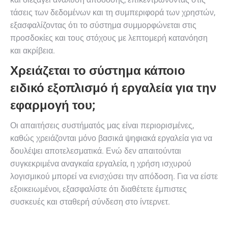
τάσεις των δεδομένων και τη συμπεριφορά των χρηστών,
εξασφαλίζοντας ότι το σύστημα συμμορφώνεται στις
προσδοκίες και τους στόχους με λεπτομερή κατανόηση
και ακρίβεια.
Χρειάζεται το σύστημα κάποιο
ειδικό εξοπλισμό ή εργαλεία για την
εφαρμογή του;
Οι απαιτήσεις συστήματός μας είναι περιορισμένες,
καθώς χρειάζονται μόνο βασικά ψηφιακά εργαλεία για να
δουλέψει αποτελεσματικά. Ενώ δεν απαιτούνται
συγκεκριμένα αναγκαία εργαλεία, η χρήση ισχυρού
λογισμικού μπορεί να ενισχύσει την απόδοση. Για να είστε
εξοικειωμένοι, εξασφαλίστε ότι διαθέτετε έμπιστες
συσκευές και σταθερή σύνδεση στο ίντερνετ.