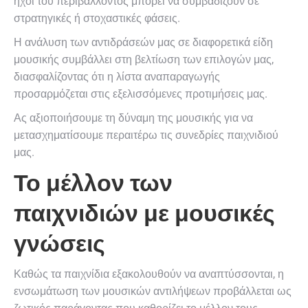
ήχοι του περιβάλλοντος μπορεί να συμβαδίζουν σε
στρατηγικές ή στοχαστικές φάσεις.
Η ανάλυση των αντιδράσεών μας σε διαφορετικά είδη
μουσικής συμβάλλει στη βελτίωση των επιλογών μας,
διασφαλίζοντας ότι η λίστα αναπαραγωγής
προσαρμόζεται στις εξελισσόμενες προτιμήσεις μας.
Ας αξιοποιήσουμε τη δύναμη της μουσικής για να
μετασχηματίσουμε περαιτέρω τις συνεδρίες παιχνιδιού
μας.
Το μέλλον των
παιχνιδιών με μουσικές
γνώσεις
Καθώς τα παιχνίδια εξακολουθούν να αναπτύσσονται, η
ενσωμάτωση των μουσικών αντιλήψεων προβάλλεται ως