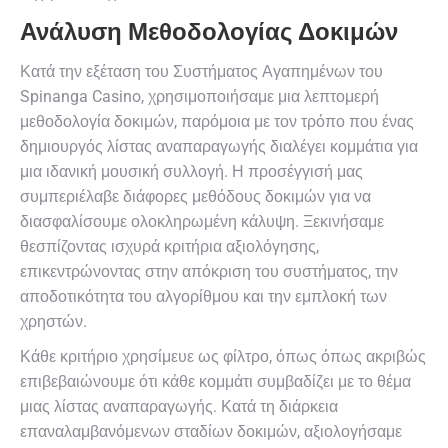
Ανάλυση Μεθοδολογίας Δοκιμών
Κατά την εξέταση του Συστήματος Αγαπημένων του
Spinanga Casino, χρησιμοποιήσαμε μια λεπτομερή
μεθοδολογία δοκιμών, παρόμοια με τον τρόπο που ένας
δημιουργός λίστας αναπαραγωγής διαλέγει κομμάτια για
μια ιδανική μουσική συλλογή. Η προσέγγισή μας
συμπεριέλαβε διάφορες μεθόδους δοκιμών για να
διασφαλίσουμε ολοκληρωμένη κάλυψη. Ξεκινήσαμε
θεσπίζοντας ισχυρά κριτήρια αξιολόγησης,
επικεντρώνοντας στην απόκριση του συστήματος, την
αποδοτικότητα του αλγορίθμου και την εμπλοκή των
χρηστών.
Κάθε κριτήριο χρησίμευε ως φίλτρο, όπως όπως ακριβώς
επιβεβαιώνουμε ότι κάθε κομμάτι συμβαδίζει με το θέμα
μιας λίστας αναπαραγωγής. Κατά τη διάρκεια
επαναλαμβανόμενων σταδίων δοκιμών, αξιολογήσαμε