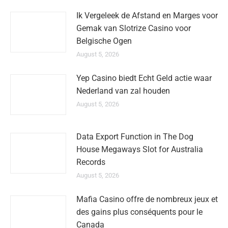
Ik Vergeleek de Afstand en Marges voor
Gemak van Slotrize Casino voor
Belgische Ogen
August 5, 2026
Yep Casino biedt Echt Geld actie waar
Nederland van zal houden
August 5, 2026
Data Export Function in The Dog
House Megaways Slot for Australia
Records
August 5, 2026
Mafia Casino offre de nombreux jeux et
des gains plus conséquents pour le
Canada