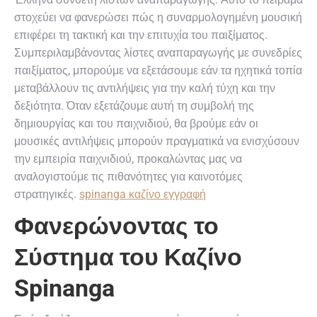
στοχεύει να φανερώσει πώς η συναρμολογημένη μουσική
επιφέρει τη τακτική και την επιτυχία του παιξίματος.
Συμπεριλαμβάνοντας λίστες αναπαραγωγής με συνεδρίες
παιξίματος, μπορούμε να εξετάσουμε εάν τα ηχητικά τοπία
μεταβάλλουν τις αντιλήψεις για την καλή τύχη και την
δεξιότητα. Όταν εξετάζουμε αυτή τη συμβολή της
δημιουργίας και του παιχνιδιού, θα βρούμε εάν οι
μουσικές αντιλήψεις μπορούν πραγματικά να ενισχύσουν
την εμπειρία παιχνιδιού, προκαλώντας μας να
αναλογιστούμε τις πιθανότητες για καινοτόμες
στρατηγικές.
spinanga καζίνο εγγραφή
Φανερώνοντας το
Σύστημα του Καζίνο
Spinanga