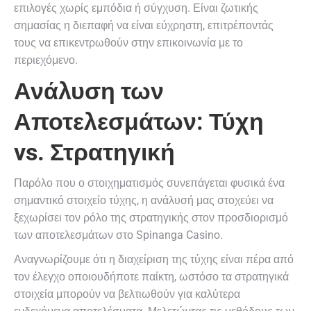
επιλογές χωρίς εμπόδια ή σύγχυση. Είναι ζωτικής
σημασίας η διεπαφή να είναι εύχρηστη, επιτρέποντάς
τους να επικεντρωθούν στην επικοινωνία με το
περιεχόμενο.
Ανάλυση των
Αποτελεσμάτων: Τύχη
vs. Στρατηγική
Παρόλο που ο στοιχηματισμός συνεπάγεται φυσικά ένα
σημαντικό στοιχείο τύχης, η ανάλυσή μας στοχεύει να
ξεχωρίσει τον ρόλο της στρατηγικής στον προσδιορισμό
των αποτελεσμάτων στο Spinanga Casino.
Αναγνωρίζουμε ότι η διαχείριση της τύχης είναι πέρα από
τον έλεγχο οποιουδήποτε παίκτη, ωστόσο τα στρατηγικά
στοιχεία μπορούν να βελτιωθούν για καλύτερα