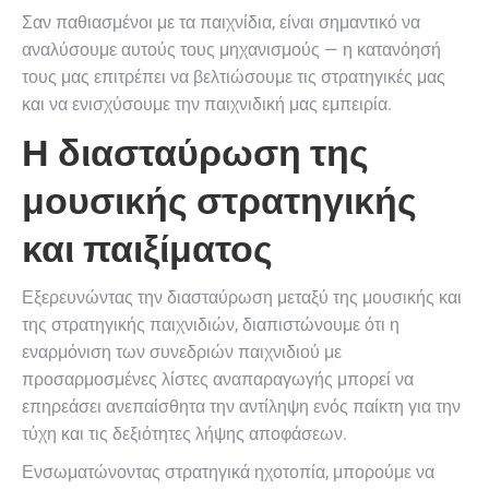
Σαν παθιασμένοι με τα παιχνίδια, είναι σημαντικό να
αναλύσουμε αυτούς τους μηχανισμούς — η κατανόησή
τους μας επιτρέπει να βελτιώσουμε τις στρατηγικές μας
και να ενισχύσουμε την παιχνιδική μας εμπειρία.
Η διασταύρωση της
μουσικής στρατηγικής
και παιξίματος
Εξερευνώντας την διασταύρωση μεταξύ της μουσικής και
της στρατηγικής παιχνιδιών, διαπιστώνουμε ότι η
εναρμόνιση των συνεδριών παιχνιδιού με
προσαρμοσμένες λίστες αναπαραγωγής μπορεί να
επηρεάσει ανεπαίσθητα την αντίληψη ενός παίκτη για την
τύχη και τις δεξιότητες λήψης αποφάσεων.
Ενσωματώνοντας στρατηγικά ηχοτοπία, μπορούμε να