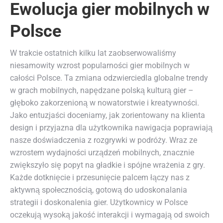
Ewolucja gier mobilnych w
Polsce
W trakcie ostatnich kilku lat zaobserwowaliśmy
niesamowity wzrost popularności gier mobilnych w
całości Polsce. Ta zmiana odzwierciedla globalne trendy
w grach mobilnych, napędzane polską kulturą gier –
głęboko zakorzenioną w nowatorstwie i kreatywności.
Jako entuzjaści doceniamy, jak zorientowany na klienta
design i przyjazna dla użytkownika nawigacja poprawiają
nasze doświadczenia z rozgrywki w podróży. Wraz ze
wzrostem wydajności urządzeń mobilnych, znacznie
zwiększyło się popyt na gładkie i spójne wrażenia z gry.
Każde dotknięcie i przesunięcie palcem łączy nas z
aktywną społecznością, gotową do udoskonalania
strategii i doskonalenia gier. Użytkownicy w Polsce
oczekują wysoką jakość interakcji i wymagają od swoich