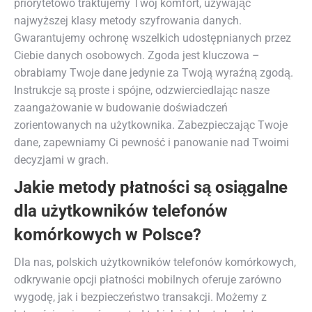
priorytetowo traktujemy Twój komfort, używając
najwyższej klasy metody szyfrowania danych.
Gwarantujemy ochronę wszelkich udostępnianych przez
Ciebie danych osobowych. Zgoda jest kluczowa –
obrabiamy Twoje dane jedynie za Twoją wyraźną zgodą.
Instrukcje są proste i spójne, odzwierciedlając nasze
zaangażowanie w budowanie doświadczeń
zorientowanych na użytkownika. Zabezpieczając Twoje
dane, zapewniamy Ci pewność i panowanie nad Twoimi
decyzjami w grach.
Jakie metody płatności są osiągalne
dla użytkowników telefonów
komórkowych w Polsce?
Dla nas, polskich użytkowników telefonów komórkowych,
odkrywanie opcji płatności mobilnych oferuje zarówno
wygodę, jak i bezpieczeństwo transakcji. Możemy z