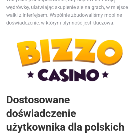
wędrówkę, ułatwiając skupienie się na grach, w miejsce
walki z interfejsem. Wspólnie zbudowaliśmy mobilne
doświadczenie, w którym płynność jest kluczowa.
Dostosowane
doświadczenie
użytkownika dla polskich