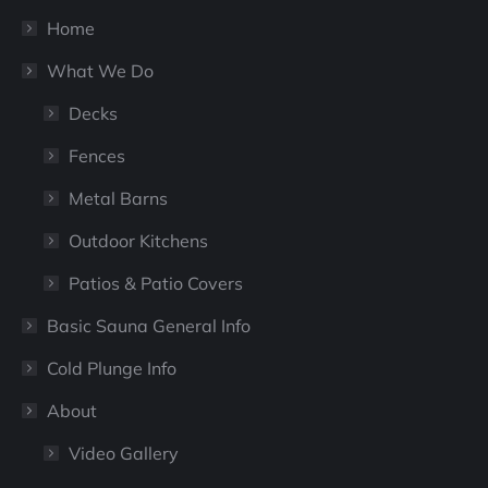
window
window
Home
What We Do
Decks
Fences
Metal Barns
Outdoor Kitchens
Patios & Patio Covers
Basic Sauna General Info
Cold Plunge Info
About
Video Gallery