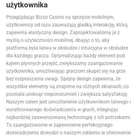
użytkownika
Przeglądając Bizzo Casino na sprzęcie mobilnym,
użytkownicy od razu zauważają gładką interakcję, którą
zapewnia elastyczny design. Zaprojektowaliśmy je z
myślą o użyteczności mobilnej, dbając o to, aby
platforma była łatwa w obsłudze i intuicyjna w obsłudze
dla każdego gracza. Optymalizując każdy element pod
kątem płynnych przejść, zwiększamy zaangażowanie
użytkownika, umożliwiając graczom skupić się na grze
bez rozpraszania uwagi. Spójny design zapewnia, że
wszystkie elementy są znajome na różnych ekranach, co
pozwala uniknąć nieporozumień i zwiększa satysfakcję.
Naszym celem jest umożliwienie użytkownikom łatwego i
wyrafinowanego doświadczenia w grach, integrując
najbardziej zaawansowaną technologię z ich potrzebami.
To zaangażowanie w zapewnienie perfekcyjnego
doświadczenia dowodzi o naszym oddaniu w oferowanie