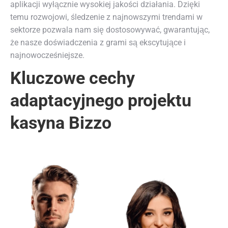
aplikacji wyłącznie wysokiej jakości działania. Dzięki
temu rozwojowi, śledzenie z najnowszymi trendami w
sektorze pozwala nam się dostosowywać, gwarantując,
że nasze doświadczenia z grami są ekscytujące i
najnowocześniejsze.
Kluczowe cechy
adaptacyjnego projektu
kasyna Bizzo