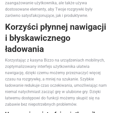
zaangażowanie użytkownika, ale także używa
dostosowane elementy, aby Twoje rozgrywki były
zarówno satysfakcjonujące, jak i produktywne.
Korzyści płynnej nawigacji
i błyskawicznego
ładowania
Korzystając z kasyna Bizzo na urządzeniach mobilnych,
zoptymalizowany interfejs użytkownika ułatwia
nawigację, dzięki czemu możemy przeznaczyć więcej
czasu na rozgrywkę, a mniej na szukanie. Szybkie
ładowanie redukuje czas oczekiwania, umożliwiając nam
niemal natychmiast zacząć grę w ulubione gry. Dzięki
łatwemu dostępowi do funkcji możemy skupić się na
zabawie bez niepotrzebnych problemów.