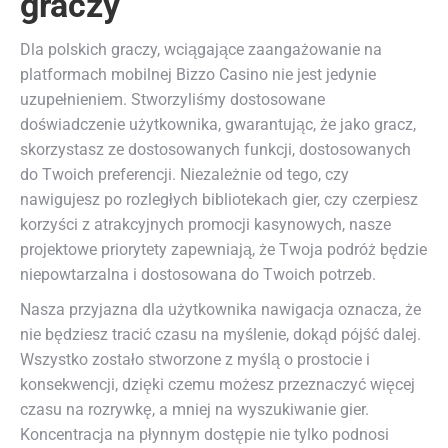
graczy
Dla polskich graczy, wciągające zaangażowanie na
platformach mobilnej Bizzo Casino nie jest jedynie
uzupełnieniem. Stworzyliśmy dostosowane
doświadczenie użytkownika, gwarantując, że jako gracz,
skorzystasz ze dostosowanych funkcji, dostosowanych
do Twoich preferencji. Niezależnie od tego, czy
nawigujesz po rozległych bibliotekach gier, czy czerpiesz
korzyści z atrakcyjnych promocji kasynowych, nasze
projektowe priorytety zapewniają, że Twoja podróż będzie
niepowtarzalna i dostosowana do Twoich potrzeb.
Nasza przyjazna dla użytkownika nawigacja oznacza, że
nie będziesz tracić czasu na myślenie, dokąd pójść dalej.
Wszystko zostało stworzone z myślą o prostocie i
konsekwencji, dzięki czemu możesz przeznaczyć więcej
czasu na rozrywkę, a mniej na wyszukiwanie gier.
Koncentracja na płynnym dostępie nie tylko podnosi