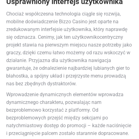
Usprawniony interfejs użytkownika
Chociaż współczesna technologia ciągle się rozwija,
mobilne doświadczenie Bizzo Casino jest oparte na
zredukowanym interfejsie użytkownika, który naprawdę
się odznacza. Cenimy, jak ten użytkownikocentryczny
projekt stawia na pierwszym miejscu nasze potrzeby jako
graczy, dzięki czemu łatwo możemy od razu wskoczyć w
działanie. Przyjazna dla użytkownika nawigacja
gwarantuje, że odnalezienie najbardziej lubianych gier to
błahostka, a spójny układ i przejrzyste menu prowadzą
nas bez zbędnych dystraktorów.
Wprowadzenie dynamicznych elementów wprowadza
dynamicznego charakteru, pozwalając nam
bezproblemowo korzystać z platformy. Od
bezproblemowych przejść między sekcjami po
natychmiastowy dostęp do promocji – każde naciśnięcie
i przeciągnięcie palcem zostało starannie dopracowane.