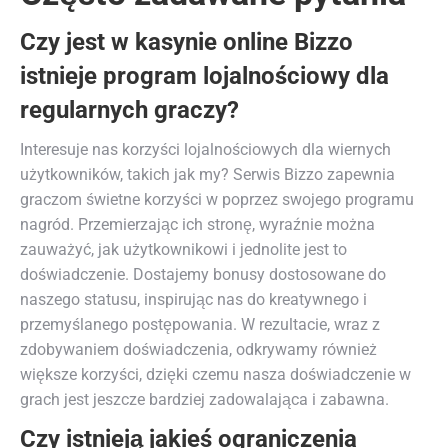
Czy jest w kasynie online Bizzo
istnieje program lojalnościowy dla
regularnych graczy?
Interesuje nas korzyści lojalnościowych dla wiernych
użytkowników, takich jak my? Serwis Bizzo zapewnia
graczom świetne korzyści w poprzez swojego programu
nagród. Przemierzając ich stronę, wyraźnie można
zauważyć, jak użytkownikowi i jednolite jest to
doświadczenie. Dostajemy bonusy dostosowane do
naszego statusu, inspirując nas do kreatywnego i
przemyślanego postępowania. W rezultacie, wraz z
zdobywaniem doświadczenia, odkrywamy również
większe korzyści, dzięki czemu nasza doświadczenie w
grach jest jeszcze bardziej zadowalająca i zabawna.
Czy istnieją jakieś ograniczenia