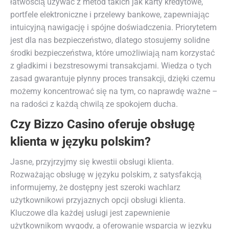
łatwością używać z metod takich jak karty kredytowe,
portfele elektroniczne i przelewy bankowe, zapewniając
intuicyjną nawigację i spójne doświadczenia. Priorytetem
jest dla nas bezpieczeństwo, dlatego stosujemy solidne
środki bezpieczeństwa, które umożliwiają nam korzystać
z gładkimi i bezstresowymi transakcjami. Wiedza o tych
zasad gwarantuje płynny proces transakcji, dzięki czemu
możemy koncentrować się na tym, co naprawdę ważne –
na radości z każdą chwilą ze spokojem ducha.
Czy Bizzo Casino oferuje obsługę
klienta w języku polskim?
Jasne, przyjrzyjmy się kwestii obsługi klienta.
Rozważając obsługę w języku polskim, z satysfakcją
informujemy, że dostępny jest szeroki wachlarz
użytkownikowi przyjaznych opcji obsługi klienta.
Kluczowe dla każdej usługi jest zapewnienie
użytkownikom wygody, a oferowanie wsparcia w języku