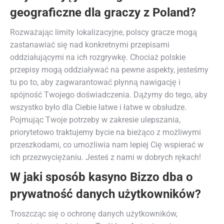
geograficzne dla graczy z Poland?
Rozważając limity lokalizacyjne, polscy gracze mogą
zastanawiać się nad konkretnymi przepisami
oddziałującymi na ich rozgrywkę. Chociaż polskie
przepisy mogą oddziaływać na pewne aspekty, jesteśmy
tu po to, aby zagwarantować płynną nawigację i
spójność Twojego doświadczenia. Dążymy do tego, aby
wszystko było dla Ciebie łatwe i łatwe w obsłudze.
Pojmując Twoje potrzeby w zakresie ulepszania,
priorytetowo traktujemy bycie na bieżąco z możliwymi
przeszkodami, co umożliwia nam lepiej Cię wspierać w
ich przezwyciężaniu. Jesteś z nami w dobrych rękach!
W jaki sposób kasyno Bizzo dba o
prywatność danych użytkowników?
Troszcząc się o ochronę danych użytkowników,