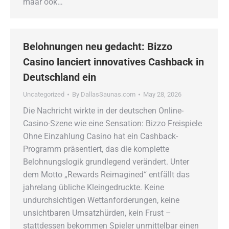
maar ook…
Belohnungen neu gedacht: Bizzo
Casino lanciert innovatives Cashback in
Deutschland ein
Uncategorized
By
DallasSaunas.com
May 28, 2026
Die Nachricht wirkte in der deutschen Online-
Casino-Szene wie eine Sensation: Bizzo Freispiele
Ohne Einzahlung Casino hat ein Cashback-
Programm präsentiert, das die komplette
Belohnungslogik grundlegend verändert. Unter
dem Motto „Rewards Reimagined“ entfällt das
jahrelang übliche Kleingedruckte. Keine
undurchsichtigen Wettanforderungen, keine
unsichtbaren Umsatzhürden, kein Frust –
stattdessen bekommen Spieler unmittelbar einen