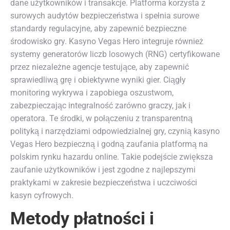
dane użytkowników i transakcje. Platforma korzysta z
surowych audytów bezpieczeństwa i spełnia surowe
standardy regulacyjne, aby zapewnić bezpieczne
środowisko gry. Kasyno Vegas Hero integruje również
systemy generatorów liczb losowych (RNG) certyfikowane
przez niezależne agencje testujące, aby zapewnić
sprawiedliwą grę i obiektywne wyniki gier. Ciągły
monitoring wykrywa i zapobiega oszustwom,
zabezpieczając integralność zarówno graczy, jak i
operatora. Te środki, w połączeniu z transparentną
polityką i narzędziami odpowiedzialnej gry, czynią kasyno
Vegas Hero bezpieczną i godną zaufania platformą na
polskim rynku hazardu online. Takie podejście zwiększa
zaufanie użytkowników i jest zgodne z najlepszymi
praktykami w zakresie bezpieczeństwa i uczciwości
kasyn cyfrowych.
Metody płatności i