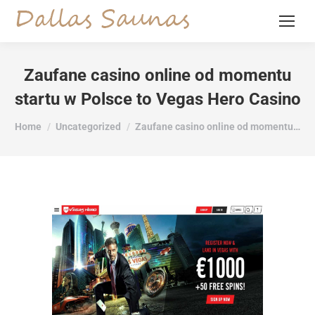
Zaufane casino online od momentu
startu w Polsce to Vegas Hero Casino
You are here:
Home
Uncategorized
Zaufane casino online od momentu…