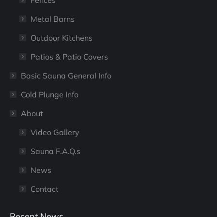
Metal Barns
Outdoor Kitchens
Patios & Patio Covers
Basic Sauna General Info
Cold Plunge Info
About
Video Gallery
Sauna F.A.Q.s
News
Contact
Recent News