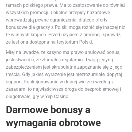
ramach polskiego prawa. Ma to zastosowanie do również
wszystkich promocji. Lokalne przepisy hazardowe
wprowadzają pewne ograniczenia, dlatego oferty
bonusowe dla graczy z Polski mogą różnić się inaczej niż
te w innych krajach. Przed użyciem z promocji sprawdź,
że jest ona dostępna na terytorium Polski.
Miej na uwadze, że kasyno ma prawo anulować bonus,
jeśli stwierdzi, że złamałeś regulamin. Twoją jedyną
zabezpieczeniem jest skrupulatne zapoznanie się z jego
treścią. Gdy jakieś wyrażenie jest niezrozumiałe, dopytaj
support. Funkcjonowanie w dobrej wierze i według z
zasadami to najwłaściwsza droga do bezproblemowej i
długotrwałej gry w Yep Casino.
Darmowe bonusy a
wymagania obrotowe