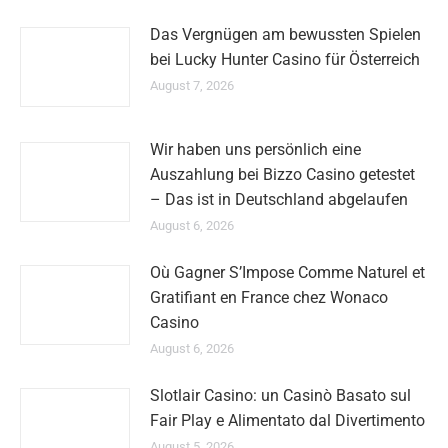
Das Vergnügen am bewussten Spielen
bei Lucky Hunter Casino für Österreich
August 7, 2026
Wir haben uns persönlich eine
Auszahlung bei Bizzo Casino getestet
– Das ist in Deutschland abgelaufen
August 6, 2026
Où Gagner S’Impose Comme Naturel et
Gratifiant en France chez Wonaco
Casino
August 6, 2026
Slotlair Casino: un Casinò Basato sul
Fair Play e Alimentato dal Divertimento
August 5, 2026