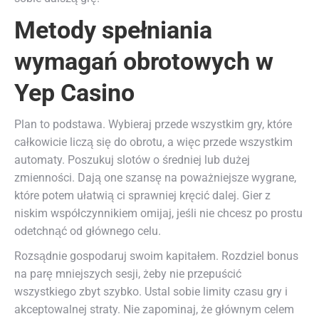
Metody spełniania
wymagań obrotowych w
Yep Casino
Plan to podstawa. Wybieraj przede wszystkim gry, które
całkowicie liczą się do obrotu, a więc przede wszystkim
automaty. Poszukuj slotów o średniej lub dużej
zmienności. Dają one szansę na poważniejsze wygrane,
które potem ułatwią ci sprawniej kręcić dalej. Gier z
niskim współczynnikiem omijaj, jeśli nie chcesz po prostu
odetchnąć od głównego celu.
Rozsądnie gospodaruj swoim kapitałem. Rozdziel bonus
na parę mniejszych sesji, żeby nie przepuścić
wszystkiego zbyt szybko. Ustal sobie limity czasu gry i
akceptowalnej straty. Nie zapominaj, że głównym celem