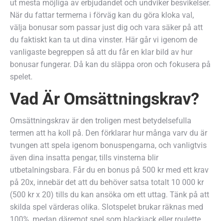
ut mesta möjliga av erbjudandet och undviker besvikelser.
När du fattar termerna i förväg kan du göra kloka val,
välja bonusar som passar just dig och vara säker på att
du faktiskt kan ta ut dina vinster. Här går vi igenom de
vanligaste begreppen så att du får en klar bild av hur
bonusar fungerar. Då kan du släppa oron och fokusera på
spelet.
Vad Är Omsättningskrav?
Omsättningskrav är den troligen mest betydelsefulla
termen att ha koll på. Den förklarar hur många varv du är
tvungen att spela igenom bonuspengarna, och vanligtvis
även dina insatta pengar, tills vinsterna blir
utbetalningsbara. Får du en bonus på 500 kr med ett krav
på 20x, innebär det att du behöver satsa totalt 10 000 kr
(500 kr x 20) tills du kan ansöka om ett uttag. Tänk på att
skilda spel värderas olika. Slotspelet brukar räknas med
100%, medan däremot spel som blackjack eller roulette