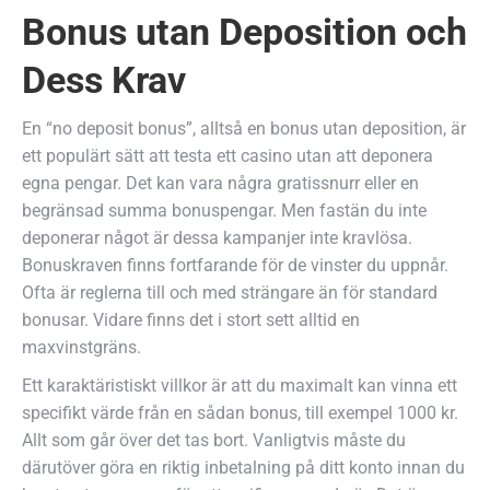
Bonus utan Deposition och
Dess Krav
En “no deposit bonus”, alltså en bonus utan deposition, är
ett populärt sätt att testa ett casino utan att deponera
egna pengar. Det kan vara några gratissnurr eller en
begränsad summa bonuspengar. Men fastän du inte
deponerar något är dessa kampanjer inte kravlösa.
Bonuskraven finns fortfarande för de vinster du uppnår.
Ofta är reglerna till och med strängare än för standard
bonusar. Vidare finns det i stort sett alltid en
maxvinstgräns.
Ett karaktäristiskt villkor är att du maximalt kan vinna ett
specifikt värde från en sådan bonus, till exempel 1000 kr.
Allt som går över det tas bort. Vanligtvis måste du
därutöver göra en riktig inbetalning på ditt konto innan du