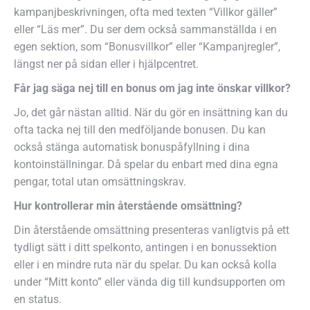
kampanjbeskrivningen, ofta med texten “Villkor gäller”
eller “Läs mer”. Du ser dem också sammanställda i en
egen sektion, som “Bonusvillkor” eller “Kampanjregler”,
längst ner på sidan eller i hjälpcentret.
Får jag säga nej till en bonus om jag inte önskar villkor?
Jo, det går nästan alltid. När du gör en insättning kan du
ofta tacka nej till den medföljande bonusen. Du kan
också stänga automatisk bonuspåfyllning i dina
kontoinställningar. Då spelar du enbart med dina egna
pengar, total utan omsättningskrav.
Hur kontrollerar min återstående omsättning?
Din återstående omsättning presenteras vanligtvis på ett
tydligt sätt i ditt spelkonto, antingen i en bonussektion
eller i en mindre ruta när du spelar. Du kan också kolla
under “Mitt konto” eller vända dig till kundsupporten om
en status.