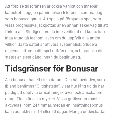
Att förbise tidsgränsen är också vanligt och innebär
katastrof. Lägg en påminnelse i telefonen samma dag
som bonusen går ut. Att spela på förbjudna spel, som
vissa progressiva jackpottar, är en annan säker väg till att
förlora allt. Slutligen: om du inte verifierat ditt konto kan
inga uttag gå igenom, även om du uppfyllt alla andra
villkor. Bästa sättet är att vara systematisk. Studera
reglerna, utforma ditt spel utifrån dem, och granska din
status en sista gång innan du begär uttag.
Tidsgränser för Bonusar
Alla bonusar har ett sista datum. Den här perioden, som
ibland benämns “Giltighetstid”, visar hur lång tid du har
på dig att uppfylla omsättningskraven och ansöka om
uttag. Tiden är olika mycket. Vissa gratissnurr måste
aktiveras inom 24 timmar, medan en insättningsbonus
kan vara aktiv i 7, 14 eller 30 dagar. Många underskattar