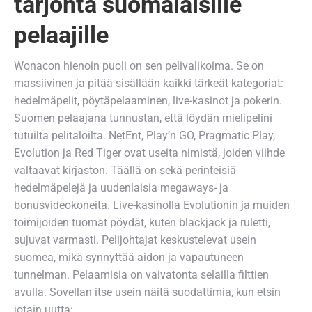
tarjonta suomalaisille
pelaajille
Wonacon hienoin puoli on sen pelivalikoima. Se on
massiivinen ja pitää sisällään kaikki tärkeät kategoriat:
hedelmäpelit, pöytäpelaaminen, live-kasinot ja pokerin.
Suomen pelaajana tunnustan, että löydän mielipelini
tutuilta pelitaloilta. NetEnt, Play’n GO, Pragmatic Play,
Evolution ja Red Tiger ovat useita nimistä, joiden viihde
valtaavat kirjaston. Täällä on sekä perinteisiä
hedelmäpelejä ja uudenlaisia megaways- ja
bonusvideokoneita. Live-kasinolla Evolutionin ja muiden
toimijoiden tuomat pöydät, kuten blackjack ja ruletti,
sujuvat varmasti. Pelijohtajat keskustelevat usein
suomea, mikä synnyttää aidon ja vapautuneen
tunnelman. Pelaamisia on vaivatonta selailla filttien
avulla. Sovellan itse usein näitä suodattimia, kun etsin
jotain uutta: