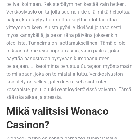
pelivalikoimaan. Rekisteröityminen kestää vain hetken.
Verkkosivusto on tarjolla suomen kielellä, mikä helpottaa
paljon, kun täytyy hahmottaa käyttöehdot tai ottaa
yhteyden tukeen. Alusta pyörii vikkelästi ja tasaisesti
myös kännykällä, ja se on tänä päivänä jokseenkin
oleellista. Tunnelma on luottamuksellinen. Tämä ei ole
mikään ohimeneva nopea kasino, vaan paikka, joka
näyttää panostavan pysyvään kumppanuuteen
pelaajaan. Liiketoiminta perustuu Curaçaon myöntämään
toimilupaan, joka on toimialalla tuttu. Verkkosivuston
jäsentely on selkeä, joten keskeiset osiot kuten
kassapiste, pelit ja tuki ovat löydettävissä vaivatta. Tämä
säästää aikaa ja stressiä.
Mikä valitsisi Wonaco
Casinon?
Wonaco Casino on sopiva parhaiten suomalaiselle