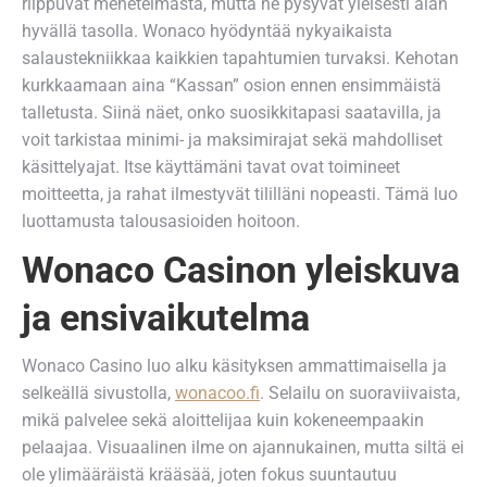
riippuvat menetelmästä, mutta ne pysyvät yleisesti alan
hyvällä tasolla. Wonaco hyödyntää nykyaikaista
salaustekniikkaa kaikkien tapahtumien turvaksi. Kehotan
kurkkaamaan aina “Kassan” osion ennen ensimmäistä
talletusta. Siinä näet, onko suosikkitapasi saatavilla, ja
voit tarkistaa minimi- ja maksimirajat sekä mahdolliset
käsittelyajat. Itse käyttämäni tavat ovat toimineet
moitteetta, ja rahat ilmestyvät tililläni nopeasti. Tämä luo
luottamusta talousasioiden hoitoon.
Wonaco Casinon yleiskuva
ja ensivaikutelma
Wonaco Casino luo alku käsityksen ammattimaisella ja
selkeällä sivustolla,
wonacoo.fi
. Selailu on suoraviivaista,
mikä palvelee sekä aloittelijaa kuin kokeneempaakin
pelaajaa. Visuaalinen ilme on ajannukainen, mutta siltä ei
ole ylimääräistä krääsää, joten fokus suuntautuu