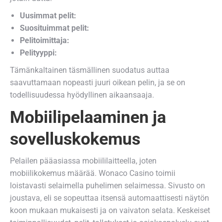
Uusimmat pelit:
Suosituimmat pelit:
Pelitoimittaja:
Pelityyppi:
Tämänkaltainen täsmällinen suodatus auttaa
saavuttamaan nopeasti juuri oikean pelin, ja se on
todellisuudessa hyödyllinen aikaansaaja.
Mobiilipelaaminen ja
sovelluskokemus
Pelailen pääasiassa mobiililaitteella, joten
mobiilikokemus määrää. Wonaco Casino toimii
loistavasti selaimella puhelimen selaimessa. Sivusto on
joustava, eli se sopeuttaa itsensä automaattisesti näytön
koon mukaan mukaisesti ja on vaivaton selata. Keskeiset