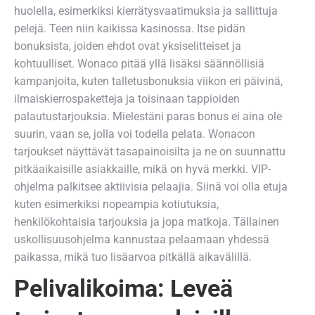
huolella, esimerkiksi kierrätysvaatimuksia ja sallittuja
pelejä. Teen niin kaikissa kasinossa. Itse pidän
bonuksista, joiden ehdot ovat yksiselitteiset ja
kohtuulliset. Wonaco pitää yllä lisäksi säännöllisiä
kampanjoita, kuten talletusbonuksia viikon eri päivinä,
ilmaiskierrospaketteja ja toisinaan tappioiden
palautustarjouksia. Mielestäni paras bonus ei aina ole
suurin, vaan se, jolla voi todella pelata. Wonacon
tarjoukset näyttävät tasapainoisilta ja ne on suunnattu
pitkäaikaisille asiakkaille, mikä on hyvä merkki. VIP-
ohjelma palkitsee aktiivisia pelaajia. Siinä voi olla etuja
kuten esimerkiksi nopeampia kotiutuksia,
henkilökohtaisia tarjouksia ja jopa matkoja. Tällainen
uskollisuusohjelma kannustaa pelaamaan yhdessä
paikassa, mikä tuo lisäarvoa pitkällä aikavälillä.
Pelivalikoima: Leveä