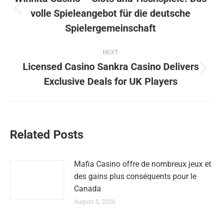
volle Spieleangebot für die deutsche
Previous
post:
Spielergemeinschaft
NEXT
Licensed Casino Sankra Casino Delivers
Next
Exclusive Deals for UK Players
post:
Related Posts
Mafia Casino offre de nombreux jeux et
des gains plus conséquents pour le
Canada
August 5, 2026