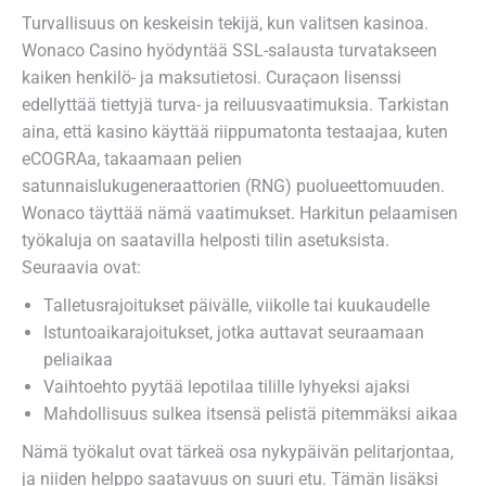
Turvallisuus on keskeisin tekijä, kun valitsen kasinoa.
Wonaco Casino hyödyntää SSL-salausta turvatakseen
kaiken henkilö- ja maksutietosi. Curaçaon lisenssi
edellyttää tiettyjä turva- ja reiluusvaatimuksia. Tarkistan
aina, että kasino käyttää riippumatonta testaajaa, kuten
eCOGRAa, takaamaan pelien
satunnaislukugeneraattorien (RNG) puolueettomuuden.
Wonaco täyttää nämä vaatimukset. Harkitun pelaamisen
työkaluja on saatavilla helposti tilin asetuksista.
Seuraavia ovat:
Talletusrajoitukset päivälle, viikolle tai kuukaudelle
Istuntoaikarajoitukset, jotka auttavat seuraamaan
peliaikaa
Vaihtoehto pyytää lepotilaa tilille lyhyeksi ajaksi
Mahdollisuus sulkea itsensä pelistä pitemmäksi aikaa
Nämä työkalut ovat tärkeä osa nykypäivän pelitarjontaa,
ja niiden helppo saatavuus on suuri etu. Tämän lisäksi