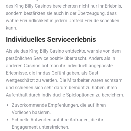
des King Billy Casinos bereicherten nicht nur ihr Erlebnis,
sondern bestärkten sie auch in der Überzeugung, dass
wahre Freundlichkeit in jedem Umfeld Freude schenken
kann.
Individuelles Serviceerlebnis
Als sie das King Billy Casino entdeckte, war sie von dem
persönlichen Service positiv überrascht. Anders als in
anderen Casinos bot man ihr individuell angepasste
Erlebnisse, die ihr das Gefühl gaben, als Gast
wertgeschätzt zu werden. Die Mitarbeiter waren achtsam
und schienen sich sehr darum bemüht zu haben, ihren
Aufenthalt durch individuelle Spieloptionen zu bereichern.
Zuvorkommende Empfehlungen, die auf ihren
Vorlieben basieren.
Schnelle Antworten auf ihre Anfragen, die ihr
Engagement unterstreichen.