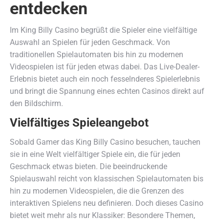
entdecken
Im King Billy Casino begrüßt die Spieler eine vielfältige
Auswahl an Spielen für jeden Geschmack. Von
traditionellen Spielautomaten bis hin zu modernen
Videospielen ist für jeden etwas dabei. Das Live-Dealer-
Erlebnis bietet auch ein noch fesselnderes Spielerlebnis
und bringt die Spannung eines echten Casinos direkt auf
den Bildschirm.
Vielfältiges Spieleangebot
Sobald Gamer das King Billy Casino besuchen, tauchen
sie in eine Welt vielfältiger Spiele ein, die für jeden
Geschmack etwas bieten. Die beeindruckende
Spielauswahl reicht von klassischen Spielautomaten bis
hin zu modernen Videospielen, die die Grenzen des
interaktiven Spielens neu definieren. Doch dieses Casino
bietet weit mehr als nur Klassiker: Besondere Themen,