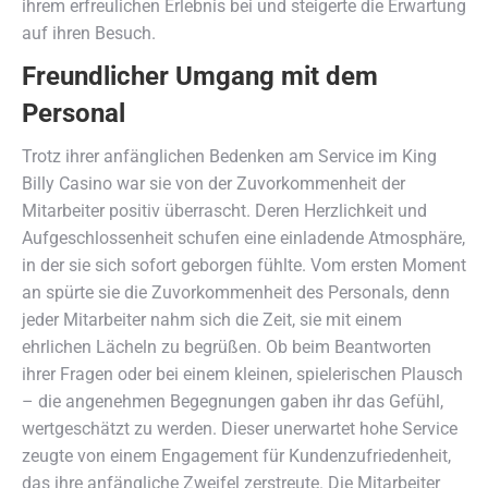
ihrem erfreulichen Erlebnis bei und steigerte die Erwartung
auf ihren Besuch.
Freundlicher Umgang mit dem
Personal
Trotz ihrer anfänglichen Bedenken am Service im King
Billy Casino war sie von der Zuvorkommenheit der
Mitarbeiter positiv überrascht. Deren Herzlichkeit und
Aufgeschlossenheit schufen eine einladende Atmosphäre,
in der sie sich sofort geborgen fühlte. Vom ersten Moment
an spürte sie die Zuvorkommenheit des Personals, denn
jeder Mitarbeiter nahm sich die Zeit, sie mit einem
ehrlichen Lächeln zu begrüßen. Ob beim Beantworten
ihrer Fragen oder bei einem kleinen, spielerischen Plausch
– die angenehmen Begegnungen gaben ihr das Gefühl,
wertgeschätzt zu werden. Dieser unerwartet hohe Service
zeugte von einem Engagement für Kundenzufriedenheit,
das ihre anfängliche Zweifel zerstreute. Die Mitarbeiter