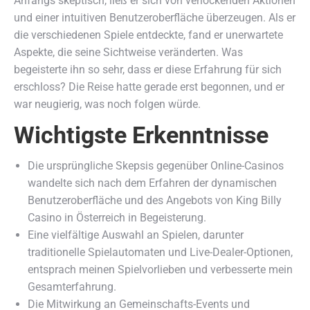
Anfangs skeptisch, ließ er sich von verlockenden Aktionen
und einer intuitiven Benutzeroberfläche überzeugen. Als er
die verschiedenen Spiele entdeckte, fand er unerwartete
Aspekte, die seine Sichtweise veränderten. Was
begeisterte ihn so sehr, dass er diese Erfahrung für sich
erschloss? Die Reise hatte gerade erst begonnen, und er
war neugierig, was noch folgen würde.
Wichtigste Erkenntnisse
Die ursprüngliche Skepsis gegenüber Online-Casinos
wandelte sich nach dem Erfahren der dynamischen
Benutzeroberfläche und des Angebots von King Billy
Casino in Österreich in Begeisterung.
Eine vielfältige Auswahl an Spielen, darunter
traditionelle Spielautomaten und Live-Dealer-Optionen,
entsprach meinen Spielvorlieben und verbesserte mein
Gesamterfahrung.
Die Mitwirkung an Gemeinschafts-Events und