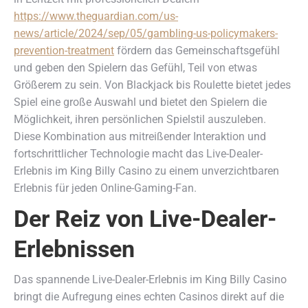
https://www.theguardian.com/us-
news/article/2024/sep/05/gambling-us-policymakers-
prevention-treatment
fördern das Gemeinschaftsgefühl
und geben den Spielern das Gefühl, Teil von etwas
Größerem zu sein. Von Blackjack bis Roulette bietet jedes
Spiel eine große Auswahl und bietet den Spielern die
Möglichkeit, ihren persönlichen Spielstil auszuleben.
Diese Kombination aus mitreißender Interaktion und
fortschrittlicher Technologie macht das Live-Dealer-
Erlebnis im King Billy Casino zu einem unverzichtbaren
Erlebnis für jeden Online-Gaming-Fan.
Der Reiz von Live-Dealer-
Erlebnissen
Das spannende Live-Dealer-Erlebnis im King Billy Casino
bringt die Aufregung eines echten Casinos direkt auf die