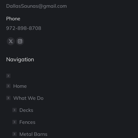
DallasSaunas@gmail.com
Phone
972-898-8708
Find us on:
X
Instagram
page
page
Navigation
opens
opens
in
in
new
new
window
window
Home
What We Do
Decks
Fences
Metal Barns