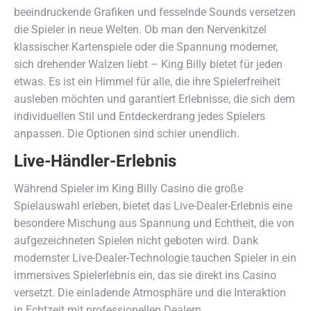
beeindruckende Grafiken und fesselnde Sounds versetzen
die Spieler in neue Welten. Ob man den Nervenkitzel
klassischer Kartenspiele oder die Spannung moderner,
sich drehender Walzen liebt – King Billy bietet für jeden
etwas. Es ist ein Himmel für alle, die ihre Spielerfreiheit
ausleben möchten und garantiert Erlebnisse, die sich dem
individuellen Stil und Entdeckerdrang jedes Spielers
anpassen. Die Optionen sind schier unendlich.
Live-Händler-Erlebnis
Während Spieler im King Billy Casino die große
Spielauswahl erleben, bietet das Live-Dealer-Erlebnis eine
besondere Mischung aus Spannung und Echtheit, die von
aufgezeichneten Spielen nicht geboten wird. Dank
modernster Live-Dealer-Technologie tauchen Spieler in ein
immersives Spielerlebnis ein, das sie direkt ins Casino
versetzt. Die einladende Atmosphäre und die Interaktion
in Echtzeit mit professionellen Dealern