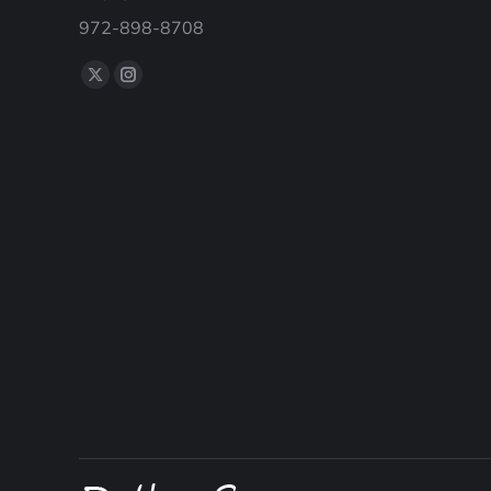
972-898-8708
Find us on:
X
Instagram
page
page
opens
opens
in
in
new
new
window
window