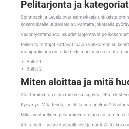
Pelitarjonta ja kategoriat
Spinnback ja Levelz ovat esimerkkejä uniikeista omin
kokemukselle uudenlaisia vivahteita jokaisella pyöräy
Vedonlyöntimahdollisuudet laajentavat pelikokemusta, 
Pelien toimittajat kattavat laajan valikoiman eri kehit
monipuolisuus on tärkeä tekijä pelaajien sitouttamis
Bullet 1
Bullet 2
Miten aloittaa ja mitä h
Aloittaminen on siinä mielessä sujuvaa, että rekisteröi
Kysymys: Mitä tehdä, jos tilillä on ongelmia? Vastaus
Miksi vastuullinen pelaaminen on tärkeää ja miten sit
Aloita heti – pelaa vastuullisesti ja nauti Wildz-koke