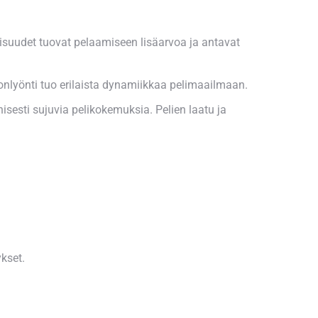
isuudet tuovat pelaamiseen lisäarvoa ja antavat
donlyönti tuo erilaista dynamiikkaa pelimaailmaan.
nisesti sujuvia pelikokemuksia. Pelien laatu ja
kset.