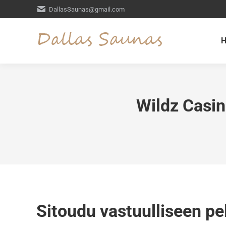
DallasSaunas@gmail.com
Wildz Casin
Sitoudu vastuulliseen p