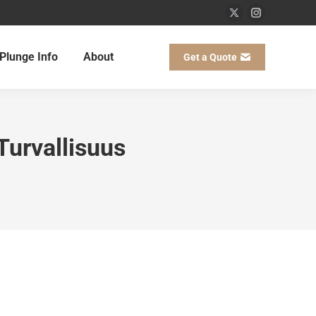
X
Instagram
page
page
Plunge Info
About
opens
opens
Get a Quote
in
in
new
new
window
window
Turvallisuus