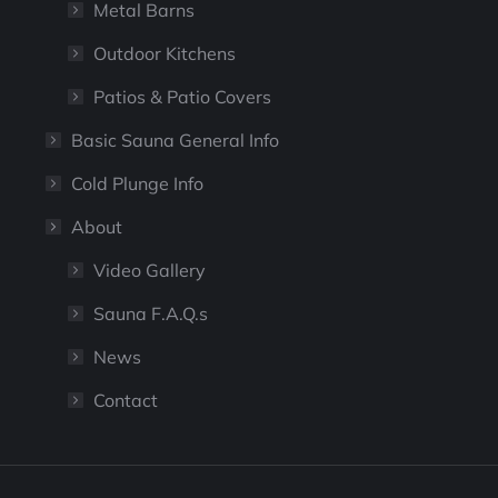
Metal Barns
Outdoor Kitchens
Patios & Patio Covers
Basic Sauna General Info
Cold Plunge Info
About
Video Gallery
Sauna F.A.Q.s
News
Contact