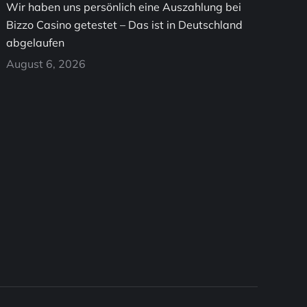
Wir haben uns persönlich eine Auszahlung bei
Bizzo Casino getestet – Das ist in Deutschland
abgelaufen
August 6, 2026