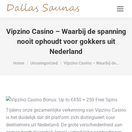
Vipzino Casino – Waarbij de spanning
nooit ophoudt voor gokkers uit
Nederland
You are here:
Home
Uncategorized
Vipzino Casino – Waarbij de…
Tijdens onze gezamenlijke verkenning van Vipzino Casino
is het duidelijk dat dit platform zich distingueert voor
deelnemers uit Nederland. De grote verscheidenheid aan