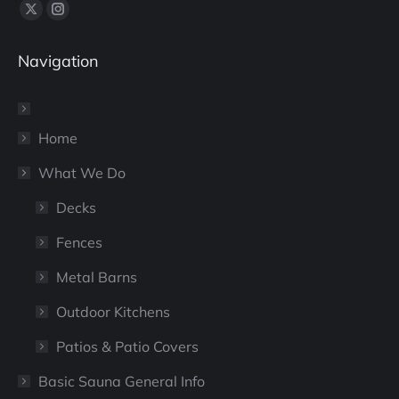
Find us on:
X
Instagram
page
page
Navigation
opens
opens
in
in
new
new
window
window
Home
What We Do
Decks
Fences
Metal Barns
Outdoor Kitchens
Patios & Patio Covers
Basic Sauna General Info