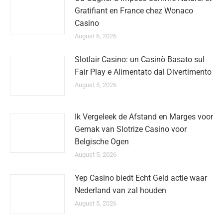
Gratifiant en France chez Wonaco
Casino
August 6, 2026
Slotlair Casino: un Casinò Basato sul
Fair Play e Alimentato dal Divertimento
August 5, 2026
Ik Vergeleek de Afstand en Marges voor
Gemak van Slotrize Casino voor
Belgische Ogen
August 5, 2026
Yep Casino biedt Echt Geld actie waar
Nederland van zal houden
August 5, 2026