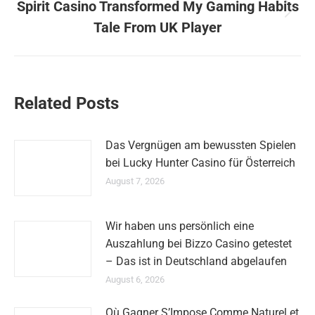
Spirit Casino Transformed My Gaming Habits
Next
Tale From UK Player
post:
Related Posts
Das Vergnügen am bewussten Spielen
bei Lucky Hunter Casino für Österreich
August 7, 2026
Wir haben uns persönlich eine
Auszahlung bei Bizzo Casino getestet
– Das ist in Deutschland abgelaufen
August 6, 2026
Où Gagner S’Impose Comme Naturel et