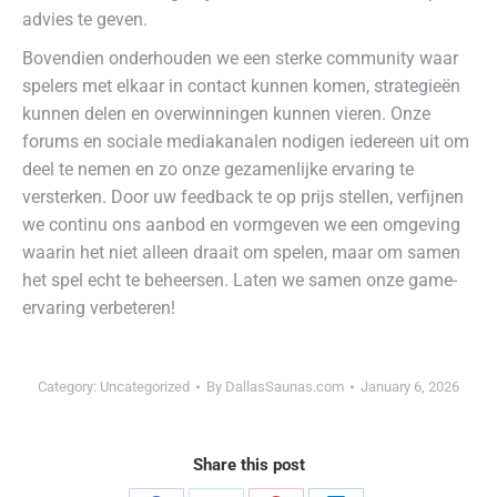
advies te geven.
Bovendien onderhouden we een sterke community waar
spelers met elkaar in contact kunnen komen, strategieën
kunnen delen en overwinningen kunnen vieren. Onze
forums en sociale mediakanalen nodigen iedereen uit om
deel te nemen en zo onze gezamenlijke ervaring te
versterken. Door uw feedback te op prijs stellen, verfijnen
we continu ons aanbod en vormgeven we een omgeving
waarin het niet alleen draait om spelen, maar om samen
het spel echt te beheersen. Laten we samen onze game-
ervaring verbeteren!
Category:
Uncategorized
By
DallasSaunas.com
January 6, 2026
Share this post