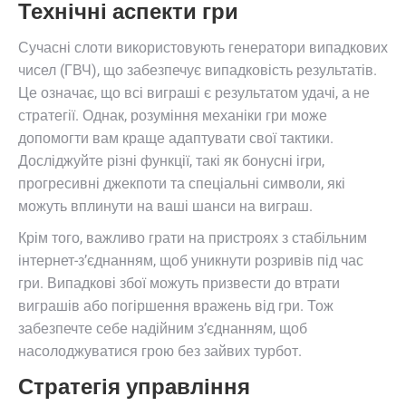
Технічні аспекти гри
Сучасні слоти використовують генератори випадкових
чисел (ГВЧ), що забезпечує випадковість результатів.
Це означає, що всі виграші є результатом удачі, а не
стратегії. Однак, розуміння механіки гри може
допомогти вам краще адаптувати свої тактики.
Досліджуйте різні функції, такі як бонусні ігри,
прогресивні джекпоти та спеціальні символи, які
можуть вплинути на ваші шанси на виграш.
Крім того, важливо грати на пристроях з стабільним
інтернет-з’єднанням, щоб уникнути розривів під час
гри. Випадкові збої можуть призвести до втрати
виграшів або погіршення вражень від гри. Тож
забезпечте себе надійним з’єднанням, щоб
насолоджуватися грою без зайвих турбот.
Стратегія управління