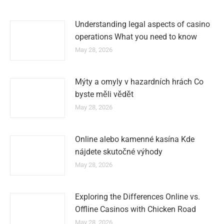
Understanding legal aspects of casino
operations What you need to know
May 28, 2026
Mýty a omyly v hazardních hrách Co
byste měli vědět
May 28, 2026
Online alebo kamenné kasína Kde
nájdete skutočné výhody
May 28, 2026
Exploring the Differences Online vs.
Offline Casinos with Chicken Road
May 28, 2026