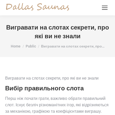
Вигравати на слотах секрети, про
які ви не знали
You are here:
Home
Public
Вигравати на слотах секрети, про…
Вигравати на слотах секрети, про які ви не знали
Вибір правильного слота
Перш ніж почати грати, важливо обрати правильний
слот. Існує безліч різноманітних ігор, які відрізняються
за механікою, графікою та коефіцієнтами виграшу.