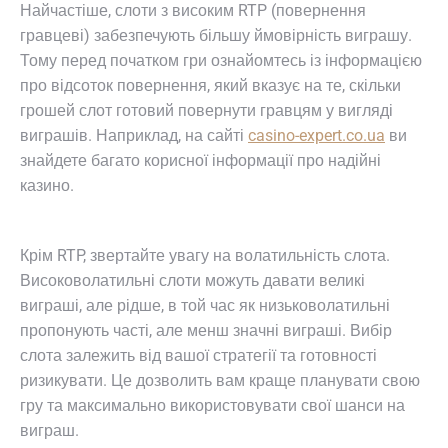
Найчастіше, слоти з високим RTP (повернення
гравцеві) забезпечують більшу ймовірність виграшу.
Тому перед початком гри ознайомтесь із інформацією
про відсоток повернення, який вказує на те, скільки
грошей слот готовий повернути гравцям у вигляді
виграшів. Наприклад, на сайті
casino-expert.co.ua
ви
знайдете багато корисної інформації про надійні
казино.
Крім RTP, звертайте увагу на волатильність слота.
Високоволатильні слоти можуть давати великі
виграші, але рідше, в той час як низьковолатильні
пропонують часті, але менш значні виграші. Вибір
слота залежить від вашої стратегії та готовності
ризикувати. Це дозволить вам краще планувати свою
гру та максимально використовувати свої шанси на
виграш.