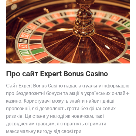
Про сайт Expert Bonus Casino
Сайт Expert Bonus Casino надає актуальну інформацію
про бездепозитні бонуси та акції в українських онлайн-
казино. Користувачі можуть знайти найвигідніші
пропозиції, які дозволяють грати без фінансових
ризиків. Це стане у нагоді як новачкам, так і
досвідченим гравцям, які прагнуть отримати
максимальну вигоду від своєї гри.