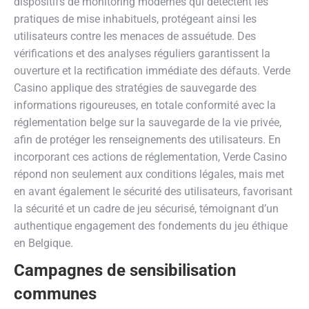
dispositifs de monitoring modernes qui détectent les
pratiques de mise inhabituels, protégeant ainsi les
utilisateurs contre les menaces de assuétude. Des
vérifications et des analyses réguliers garantissent la
ouverture et la rectification immédiate des défauts. Verde
Casino applique des stratégies de sauvegarde des
informations rigoureuses, en totale conformité avec la
réglementation belge sur la sauvegarde de la vie privée,
afin de protéger les renseignements des utilisateurs. En
incorporant ces actions de réglementation, Verde Casino
répond non seulement aux conditions légales, mais met
en avant également le sécurité des utilisateurs, favorisant
la sécurité et un cadre de jeu sécurisé, témoignant d’un
authentique engagement des fondements du jeu éthique
en Belgique.
Campagnes de sensibilisation
communes