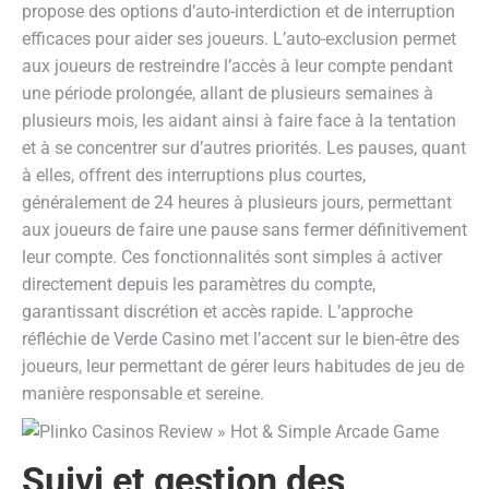
propose des options d’auto-interdiction et de interruption
efficaces pour aider ses joueurs. L’auto-exclusion permet
aux joueurs de restreindre l’accès à leur compte pendant
une période prolongée, allant de plusieurs semaines à
plusieurs mois, les aidant ainsi à faire face à la tentation
et à se concentrer sur d’autres priorités. Les pauses, quant
à elles, offrent des interruptions plus courtes,
généralement de 24 heures à plusieurs jours, permettant
aux joueurs de faire une pause sans fermer définitivement
leur compte. Ces fonctionnalités sont simples à activer
directement depuis les paramètres du compte,
garantissant discrétion et accès rapide. L’approche
réfléchie de Verde Casino met l’accent sur le bien-être des
joueurs, leur permettant de gérer leurs habitudes de jeu de
manière responsable et sereine.
Suivi et gestion des