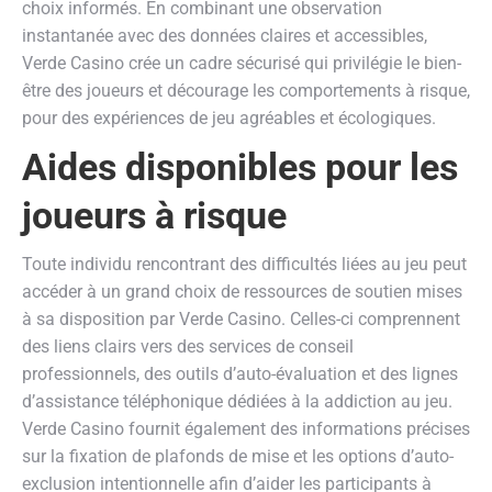
choix informés. En combinant une observation
instantanée avec des données claires et accessibles,
Verde Casino crée un cadre sécurisé qui privilégie le bien-
être des joueurs et décourage les comportements à risque,
pour des expériences de jeu agréables et écologiques.
Aides disponibles pour les
joueurs à risque
Toute individu rencontrant des difficultés liées au jeu peut
accéder à un grand choix de ressources de soutien mises
à sa disposition par Verde Casino. Celles-ci comprennent
des liens clairs vers des services de conseil
professionnels, des outils d’auto-évaluation et des lignes
d’assistance téléphonique dédiées à la addiction au jeu.
Verde Casino fournit également des informations précises
sur la fixation de plafonds de mise et les options d’auto-
exclusion intentionnelle afin d’aider les participants à