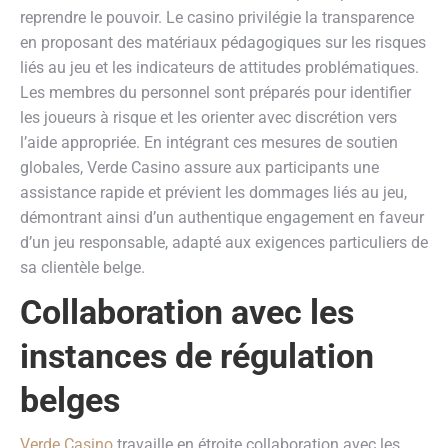
reprendre le pouvoir. Le casino privilégie la transparence
en proposant des matériaux pédagogiques sur les risques
liés au jeu et les indicateurs de attitudes problématiques.
Les membres du personnel sont préparés pour identifier
les joueurs à risque et les orienter avec discrétion vers
l’aide appropriée. En intégrant ces mesures de soutien
globales, Verde Casino assure aux participants une
assistance rapide et prévient les dommages liés au jeu,
démontrant ainsi d’un authentique engagement en faveur
d’un jeu responsable, adapté aux exigences particuliers de
sa clientèle belge.
Collaboration avec les
instances de régulation
belges
Verde Casino
travaille en étroite collaboration avec les