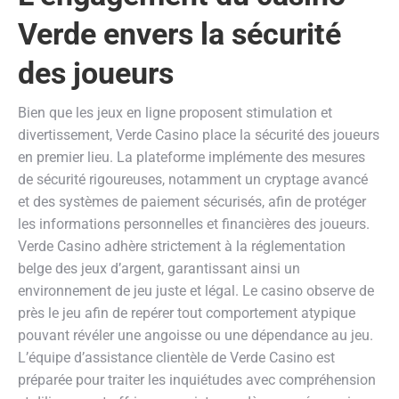
Verde envers la sécurité
des joueurs
Bien que les jeux en ligne proposent stimulation et
divertissement, Verde Casino place la sécurité des joueurs
en premier lieu. La plateforme implémente des mesures
de sécurité rigoureuses, notamment un cryptage avancé
et des systèmes de paiement sécurisés, afin de protéger
les informations personnelles et financières des joueurs.
Verde Casino adhère strictement à la réglementation
belge des jeux d’argent, garantissant ainsi un
environnement de jeu juste et légal. Le casino observe de
près le jeu afin de repérer tout comportement atypique
pouvant révéler une angoisse ou une dépendance au jeu.
L’équipe d’assistance clientèle de Verde Casino est
préparée pour traiter les inquiétudes avec compréhension