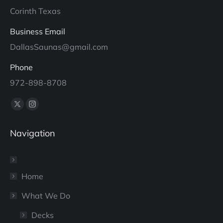
Corinth Texas
Business Email
DallasSaunas@gmail.com
Phone
972-898-8708
Find us on:
X
Instagram
page
page
Navigation
opens
opens
in
in
new
new
window
window
Home
What We Do
Decks