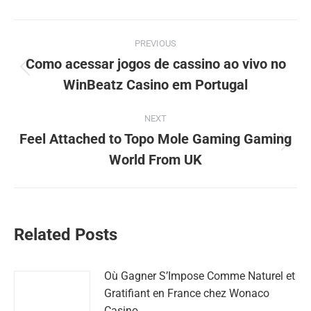
Post
PREVIOUS
navigation
Como acessar jogos de cassino ao vivo no
Previous
WinBeatz Casino em Portugal
post:
NEXT
Feel Attached to Topo Mole Gaming Gaming
Next
World From UK
post:
Related Posts
Où Gagner S’Impose Comme Naturel et
Gratifiant en France chez Wonaco
Casino