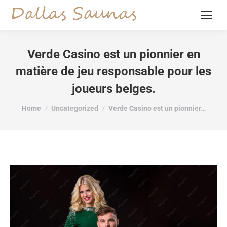
Verde Casino est un pionnier en
matière de jeu responsable pour les
joueurs belges.
You are here:
Home
Uncategorized
Verde Casino est un pionnier…