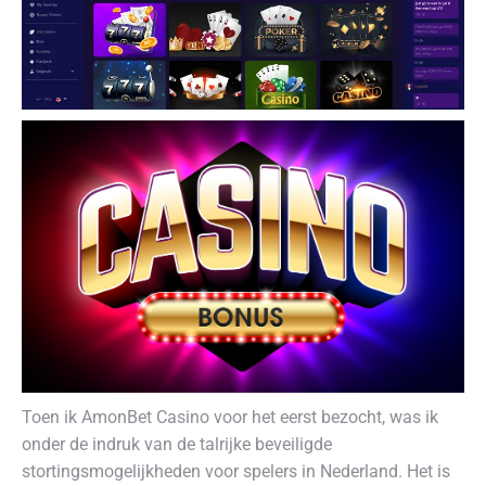
Toen ik AmonBet Casino voor het eerst bezocht, was ik
onder de indruk van de talrijke beveiligde
stortingsmogelijkheden voor spelers in Nederland. Het is