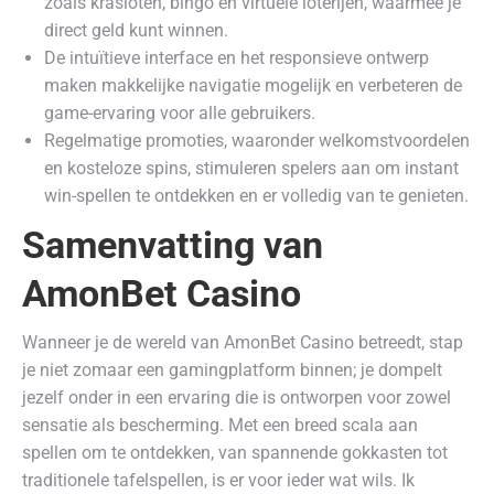
zoals krasloten, bingo en virtuele loterijen, waarmee je
direct geld kunt winnen.
De intuïtieve interface en het responsieve ontwerp
maken makkelijke navigatie mogelijk en verbeteren de
game-ervaring voor alle gebruikers.
Regelmatige promoties, waaronder welkomstvoordelen
en kosteloze spins, stimuleren spelers aan om instant
win-spellen te ontdekken en er volledig van te genieten.
Samenvatting van
AmonBet Casino
Wanneer je de wereld van AmonBet Casino betreedt, stap
je niet zomaar een gamingplatform binnen; je dompelt
jezelf onder in een ervaring die is ontworpen voor zowel
sensatie als bescherming. Met een breed scala aan
spellen om te ontdekken, van spannende gokkasten tot
traditionele tafelspellen, is er voor ieder wat wils. Ik