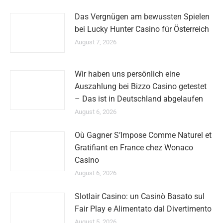
Das Vergnügen am bewussten Spielen
bei Lucky Hunter Casino für Österreich
August 7, 2026
Wir haben uns persönlich eine
Auszahlung bei Bizzo Casino getestet
– Das ist in Deutschland abgelaufen
August 6, 2026
Où Gagner S’Impose Comme Naturel et
Gratifiant en France chez Wonaco
Casino
August 6, 2026
Slotlair Casino: un Casinò Basato sul
Fair Play e Alimentato dal Divertimento
August 5, 2026