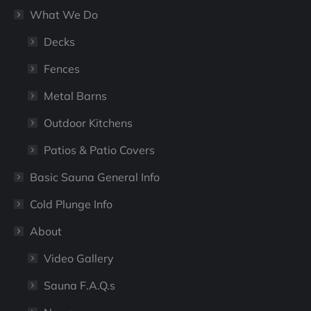
What We Do
Decks
Fences
Metal Barns
Outdoor Kitchens
Patios & Patio Covers
Basic Sauna General Info
Cold Plunge Info
About
Video Gallery
Sauna F.A.Q.s