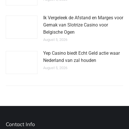
Ik Vergeleek de Afstand en Marges voor
Gemak van Slotrize Casino voor
Belgische Ogen
August 5, 2026
Yep Casino biedt Echt Geld actie waar
Nederland van zal houden
August 5, 2026
Contact Info