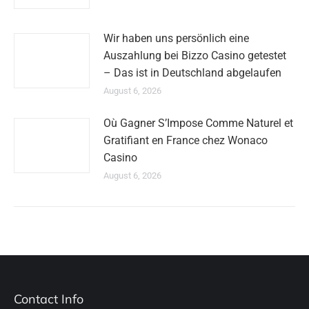
Wir haben uns persönlich eine
Auszahlung bei Bizzo Casino getestet
– Das ist in Deutschland abgelaufen
August 6, 2026
Où Gagner S’Impose Comme Naturel et
Gratifiant en France chez Wonaco
Casino
August 6, 2026
Contact Info