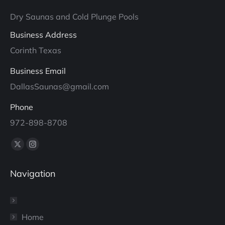
Dry Saunas and Cold Plunge Pools
Business Address
Corinth Texas
Business Email
DallasSaunas@gmail.com
Phone
972-898-8708
Find us on:
X
Instagram
page
page
Navigation
opens
opens
in
in
new
new
window
window
Home