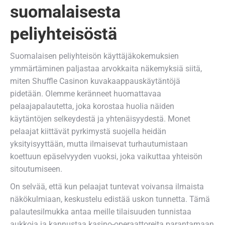
suomalaisesta
peliyhteisöstä
Suomalaisen peliyhteisön käyttäjäkokemuksien
ymmärtäminen paljastaa arvokkaita näkemyksiä siitä,
miten Shuffle Casinon kuvakaappauskäytäntöjä
pidetään. Olemme keränneet huomattavaa
pelaajapalautetta, joka korostaa huolia näiden
käytäntöjen selkeydestä ja yhtenäisyydestä. Monet
pelaajat kiittävät pyrkimystä suojella heidän
yksityisyyttään, mutta ilmaisevat turhautumistaan
koettuun epäselvyyden vuoksi, joka vaikuttaa yhteisön
sitoutumiseen.
On selvää, että kun pelaajat tuntevat voivansa ilmaista
näkökulmiaan, keskustelu edistää uskon tunnetta. Tämä
palautesilmukka antaa meille tilaisuuden tunnistaa
aukkoja ja kannustaa kasino-operaattoreita parantamaan