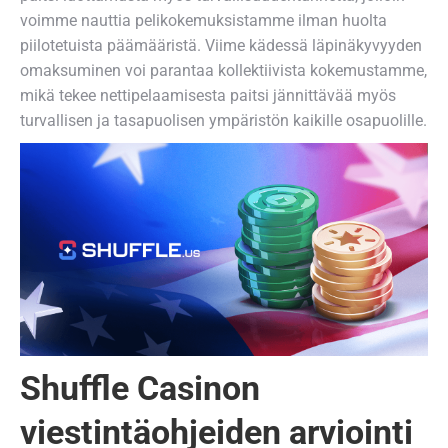
voimme nauttia pelikokemuksistamme ilman huolta
piilotetuista päämääristä. Viime kädessä läpinäkyvyyden
omaksuminen voi parantaa kollektiivista kokemustamme,
mikä tekee nettipelaamisesta paitsi jännittävää myös
turvallisen ja tasapuolisen ympäristön kaikille osapuolille.
Shuffle Casinon
viestintäohjeiden arviointi