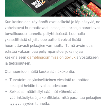
Kun kasinoiden käytännöt ovat selkeitä ja läpinäkyviä, ne
vahvistavat huomattavasti pelaajien uskoa ja parantavat
turvallisuudentunnetta peliyhteisössä. Luomalla
yksiselitteisiä ohjeita operaattorit voivat lisätä
huomattavasti pelaajien varmuutta. Tämä avoimuus
edistää vakaampaa peliympäristöä, joka nojaa
keskinäiseen
gamblingcommission.gov.uk
arvostukseen
ja tietoisuuteen.
Ota huomioon näitä keskeisiä näkökohtia:
Turvatoimien yksiselitteinen viestintä rauhoittaa
pelaajat heidän turvallisuudestaan.
Selkeästi määritellyt säännöt vähentävät
väärinkäsityksiä ja konflikteja, mikä parantaa pelaajien
tyytyväisyyden tunnetta.