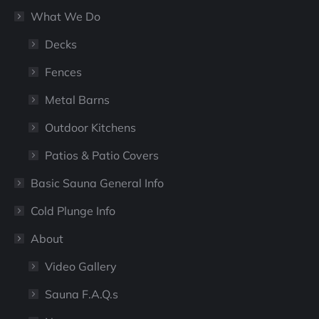
What We Do
Decks
Fences
Metal Barns
Outdoor Kitchens
Patios & Patio Covers
Basic Sauna General Info
Cold Plunge Info
About
Video Gallery
Sauna F.A.Q.s