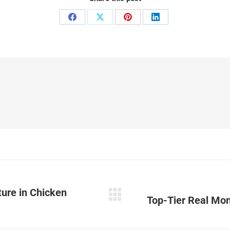
Share
Share
Share
Share
on
on
on
on
Facebook
X
Pinterest
LinkedIn
ure in Chicken
Top-Tier Real Mon
Next
post: