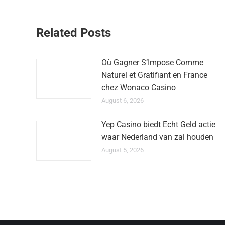
Related Posts
Où Gagner S’Impose Comme
Naturel et Gratifiant en France
chez Wonaco Casino
August 6, 2026
Yep Casino biedt Echt Geld actie
waar Nederland van zal houden
August 5, 2026