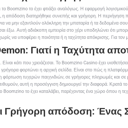
ο Boomzino το έχει φτιάξει αναλόγως. Η εφαρμογή λογισμικού 
, η απόδοση διατηρήθηκε συνεπής και γρήγορη. Η περιήγηση πρ
α για να μην εξαντλούν ολόκληρη την μπαταρία ή τα δεδομένα σ
εσαι έξω. Αυτή αδιάκοπη εμπειρία στο χέρι υποδηλώνει ότι μπο
, χωρίς να υποφέρει η ποιότητα ή η ταχύτητα απόκρισης. Για τον
Demon: Γιατί η Ταχύτητα απ
ις. Είναι κάτι που χρειάζεσαι. Το Boomzino Casino έχει υιοθετήσε
ο γρήγορα φορτώνει η αρχική σελίδα. Είναι στο πώς η πλατφόρμα
η φόρτωση τυχερών παιχνιδιών, σε γρήγορες πληρωμές και σε μ
πιθυμούν, αυτή η προσέγγιση δημιουργεί την διαφορά. Κρατά το 
το Boomzino το έχει καταλάβει, παρέχοντας ένα χώρο όπου η τεχ
αι Γρήγορη απόδοση: Ένας 