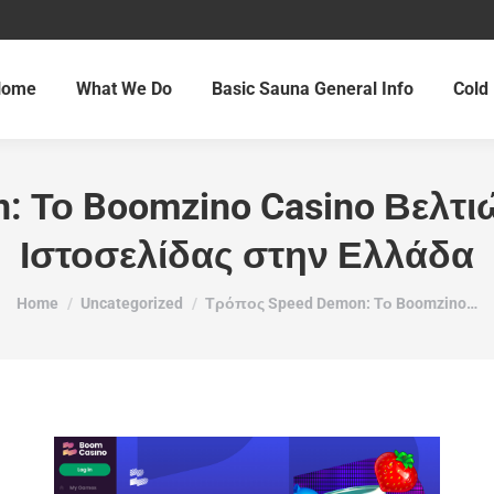
Home
What We Do
Basic Sauna General Info
Cold 
 Το Boomzino Casino Βελτι
Ιστοσελίδας στην Ελλάδα
You are here:
Home
Uncategorized
Τρόπος Speed Demon: Το Boomzino…