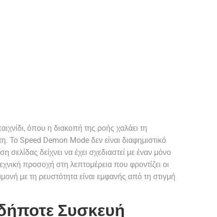
αιχνίδι, όπου η διακοπή της ροής χαλάει τη
τη. Το Speed Demon Mode δεν είναι διαφημιστικό
 σελίδας δείχνει να έχει σχεδιαστεί με έναν μόνο
τεχνική προσοχή στη λεπτομέρεια που φροντίζει οι
μμονή με τη ρευστότητα είναι εμφανής από τη στιγμή
αδήποτε Συσκευή