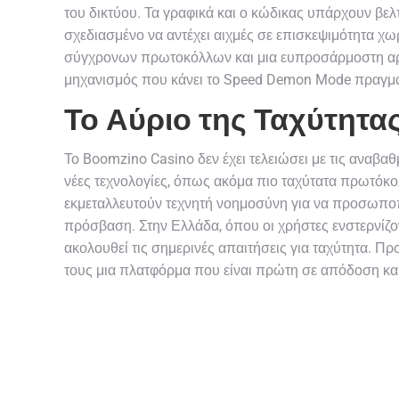
του δικτύου. Τα γραφικά και ο κώδικας υπάρχουν βελτ
σχεδιασμένο να αντέχει αιχμές σε επισκεψιμότητα χωρ
σύγχρονων πρωτοκόλλων και μια ευπροσάρμοστη αρχιτ
μηχανισμός που κάνει το Speed Demon Mode πραγματ
Το Αύριο της Ταχύτητα
Το Boomzino Casino δεν έχει τελειώσει με τις αναβα
νέες τεχνολογίες, όπως ακόμα πιο ταχύτατα πρωτόκο
εκμεταλλευτούν τεχνητή νοημοσύνη για να προσωποπ
πρόσβαση. Στην Ελλάδα, όπου οι χρήστες ενστερνίζοντ
ακολουθεί τις σημερινές απαιτήσεις για ταχύτητα. Πρ
τους μια πλατφόρμα που είναι πρώτη σε απόδοση και 