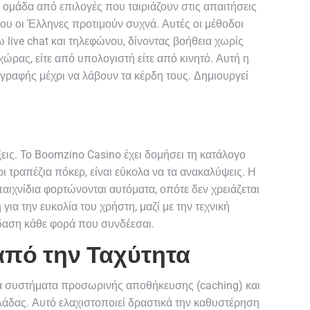
 ομάδα από επιλογές που ταιριάζουν στις απαιτήσεις
ου οι Έλληνες προτιμούν συχνά. Αυτές οι μέθοδοι
 live chat και τηλεφώνου, δίνοντας βοήθεια χωρίς
χώρας, είτε από υπολογιστή είτε από κινητό. Αυτή η
εγγραφής μέχρι να λάβουν τα κέρδη τους. Δημιουργεί
ξεις. Το Boomzino Casino έχει δομήσει τη κατάλογο
ι τραπέζια πόκερ, είναι εύκολα να τα ανακαλύψεις. Η
αιχνίδια φορτώνονται αυτόματα, οπότε δεν χρειάζεται
για την ευκολία του χρήστη, μαζί με την τεχνική
κέδαση κάθε φορά που συνδέεσαι.
από την Ταχύτητα
να συστήματα προσωρινής αποθήκευσης (caching) και
λάδας. Αυτό ελαχιστοποιεί δραστικά την καθυστέρηση