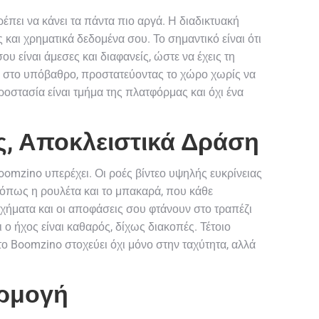
έπει να κάνει τα πάντα πιο αργά. Η διαδικτυακή
αι χρηματικά δεδομένα σου. Το σημαντικό είναι ότι
 είναι άμεσες και διαφανείς, ώστε να έχεις τη
ύν στο υπόβαθρο, προστατεύοντας το χώρο χωρίς να
ροστασία είναι τμήμα της πλατφόρμας και όχι ένα
ς, Αποκλειστικά Δράση
oomzino υπερέχει. Οι ροές βίντεο υψηλής ευκρίνειας
ια όπως η ρουλέτα και το μπακαρά, που κάθε
χήματα και οι αποφάσεις σου φτάνουν στο τραπέζι
 ο ήχος είναι καθαρός, δίχως διακοπές. Τέτοιο
το Boomzino στοχεύει όχι μόνο στην ταχύτητα, αλλά
αρμογή