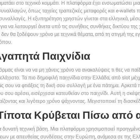
ατάει στο τεχνικό κομμάτι. Η πλατφόρμα έχει ενσωματώσει μια
ναλλαγών, όπως ταχείες τραπεζικές μεταφορές και e-wallets π
 συναλλαγές. Η εξυπηρέτηση χρηστών γίνεται στα ελληνικά, μέσω
για να λειτουργεί άνετα υπό τις συνήθεις συνθήκες δικτύου της 
ς δεν θα ξοδέψουν χρόνο με τεχνικά θέματα, από τη στιγμή της 
τόπου.
Αγαπητά Παιχνίδια
μας είναι να να μη χάνεις χρόνο να ανακαλύψεις τι θες να παί
ελάχιστο. Τα πιο δημοφιλή παιχνίδια στην Ελλάδα, από slot μέχρ
ς σου να φτιάξεις τη δική σου συλλογή με ένα πάτημα. Αρκετά π
 σου αρέσει, εισέρχεσαι κατευθείαν στο παιχνίδι. Αυτή η σκέψη 
παίζοντας και λιγότερο χρόνο ψάχνοντας. Μεγιστοποιεί τη διασ
 Τίποτα Κρύβεται Πίσω από 
μια δυνατή τεχνική βάση. Μια πλατφόρμα χρησιμοποιεί προηγμέ
σεων με απευθείας συνδέσεις στην Ευρώπη, ανάμεσα σε της Ελ