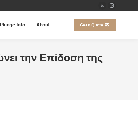
X
Instagram
page
page
Plunge Info
About
opens
opens
Get a Quote
in
in
new
new
window
window
ώνει την Επίδοση της