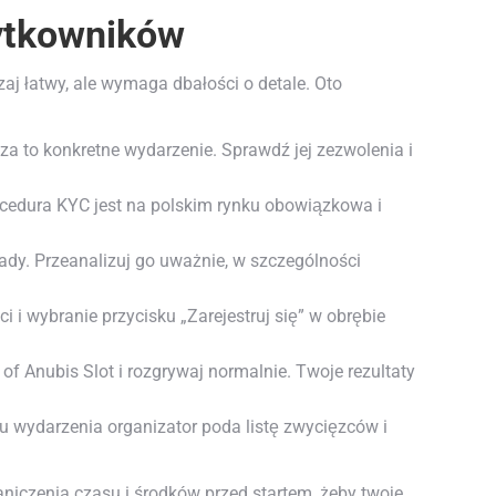
żytkowników
zaj łatwy, ale wymaga dbałości o detale. Oto
adza to konkretne wydarzenie. Sprawdź jej zezwolenia i
rocedura KYC jest na polskim rynku obowiązkowa i
dy. Przeanalizuj go uważnie, w szczególności
 i wybranie przycisku „Zarejestruj się” w obrębie
f Anubis Slot i rozgrywaj normalnie. Twoje rezultaty
u wydarzenia organizator poda listę zwycięzców i
aniczenia czasu i środków przed startem, żeby twoje