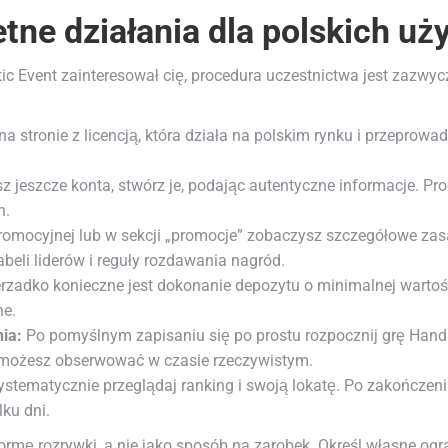
etne działania dla polskich u
tic Event zainteresował cię, procedura uczestnictwa jest zazwyc
na stronie z licencją, która działa na polskim rynku i przeprow
z jeszcze konta, stwórz je, podając autentyczne informacje. P
h.
omocyjnej lub w sekcji „promocje” zobaczysz szczegółowe zasa
beli liderów i reguły rozdawania nagród.
rzadko konieczne jest dokonanie depozytu o minimalnej wartości
ne.
ia:
Po pomyślnym zapisaniu się po prostu rozpocznij grę Hand o
y możesz obserwować w czasie rzeczywistym.
stematycznie przeglądaj ranking i swoją lokatę. Po zakończeni
ku dni.
formę rozrywki, a nie jako sposób na zarobek. Określ własne ogr