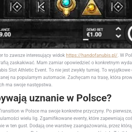
er to zawsze interesujący widok
https://handofanubis.pl/
. W Po
rafią zaskakiwać. Mam zamiar opowiedzieć o konkretnym wydarz
bis Slot Athletic Event. To nie jest zwykły turniej. To wyjątkow
rowanej na popularnym automacie. Zachęcam na trasę, która pro
uch ma swoje następstwa.
bywają uznanie w Polsce?
ransition w Polsce ma swoje konkretne przyczyny. Po pierwsze, 
rności wielu lig. Zgamifikowane eventy, które zapewniają coś 
śnie w ten gust. Dodają one warstwę zaangażowania, przez którą 