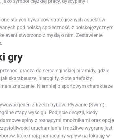
ako symbol ciężkiej pracy, dyscypliny i
ą one stałych bywalców strategicznych aspektów
sowanych pod polską społeczność, z polskojęzycznym
że event stworzono z myślą o nim. Zestawienie
.
i gry
przenosi gracza do serca egipskiej piramidy, gdzie
 skarabeusze, hieroglify, złote artefakty i
iemałe znaczenie. Niemniej o sportowym charakterze
aktywować jeden z trzech trybów: Pływanie (Swim),
ólne etapy wyścigu. Podjęcie decyzji, kiedy
aje darmowe spiny z rosnącymi mnożnikami oraz opcję
zęstotliwości uruchamiania i możliwe wygrane jest
yborów, które mają namacalny wpływ na lokację w