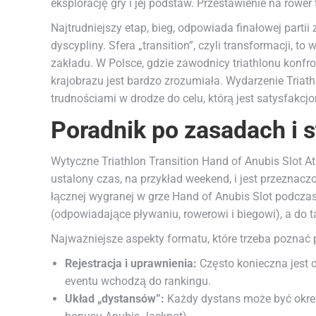
eksplorację gry i jej podstaw. Przestawienie na rower 
Najtrudniejszy etap, bieg, odpowiada finałowej part
dyscypliny. Sfera „transition”, czyli transformacji,
zakładu. W Polsce, gdzie zawodnicy triathlonu konf
krajobrazu jest bardzo zrozumiała. Wydarzenie Tria
trudnościami w drodze do celu, którą jest satysfakcj
Poradnik po zasadach i 
Wytyczne Triathlon Transition Hand of Anubis Slot At
ustalony czas, na przykład weekend, i jest przeznacz
łącznej wygranej w grze Hand of Anubis Slot podczas
(odpowiadające pływaniu, rowerowi i biegowi), a do 
Najważniejsze aspekty formatu, które trzeba poznać p
Rejestracja i uprawnienia:
Często konieczna jest os
eventu wchodzą do rankingu.
Układ „dystansów”:
Każdy dystans może być określ