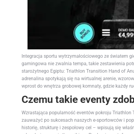
Integracja sportu wytrzymałościowego ze światem gi
gamingowa nie zwalnia tempa, takie zestawienia pot
starożytnego Egiptu: Triathlon Transition Hand of Anu
adrenalina spotykają się na wirtualnej arenie, wzo
wprost do wnętrza grobowej komnaty, gdzie każdy r
Czemu takie eventy zdo
Wzrastająca popularność eventów pokroju Triathlon T
zauważyć po sukcesach naszych e-sportowców i popula
historię, strukturę i zespołowy cel – wpisują się wła