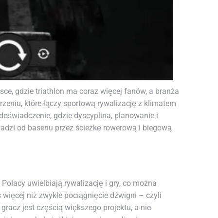
lsce, gdzie triathlon ma coraz więcej fanów, a branża
eniu, które łączy sportową rywalizację z klimatem
e doświadczenie, gdzie dyscyplina, planowanie i
wadzi od basenu przez ścieżkę rowerową i biegową
Polacy uwielbiają rywalizację i gry, co można
więcej niż zwykłe pociągnięcie dźwigni – czyli
gracz jest częścią większego projektu, a nie