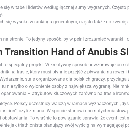
 się w tabeli liderów według łącznej sumy wygranych. Często 
y.
ch się wysoko w rankingu generalnym, często także do zwycię
 na stronie. To jedyny sposób, by w pełni zrozumieć warunki i 
 Transition Hand of Anubis Sl
ent to specjalny projekt. W kreatywny sposób odwzorowuje on sc
dnik na trasie, który musi płynnie przejść z pływania na rower 
Wydarzenie, stale organizowane dla polskich graczy, przyciąga za
tu nie tylko o wyłonienie osoby z największą wygraną. Nie mnie
i i opanowania – atrybutów kluczowych zarówno na trasie Ironma
raktyce. Polscy uczestnicy walczą w ramach wyznaczonych „dyst
transition”, czyli zmiana. W sporcie stanowi ono natychmiastow
i obstawiania. To właśnie to powiązanie sprawia, że event jest n
nie jak triathlonista planujący swój wyścig na wymagającej pol