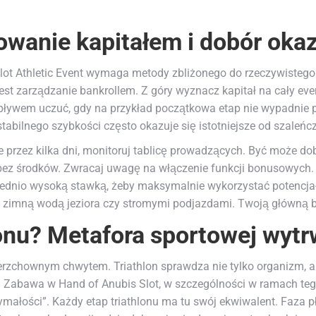
wanie kapitałem i dobór okaz
lot Athletic Event wymaga metody zbliżonego do rzeczywistego 
est zarządzanie bankrollem. Z góry wyznacz kapitał na cały event
ływem uczuć, gdy na przykład początkowa etap nie wypadnie po 
stabilnego szybkości często okazuje się istotniejsze od szaleńc
e przez kilka dni, monitoruj tablicę prowadzących. Być może do
 bez środków. Zwracaj uwagę na włączenie funkcji bonusowych. 
ednio wysoką stawką, żeby maksymalnie wykorzystać potencja
zimną wodą jeziora czy stromymi podjazdami. Twoją główną br
lonu? Metafora sportowej wytr
ierzchownym chwytem. Triathlon sprawdza nie tylko organizm, a
 Zabawa w Hand of Anubis Slot, w szczególności w ramach teg
ymałości”. Każdy etap triathlonu ma tu swój ekwiwalent. Faza