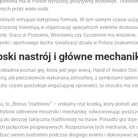
rtowa ma w Polsce wyrazisty, pozytywny wydźwięk. Triathlon, j
nych przez wiele osób.
których intryguje nietypowa formuła. W tym samym czasie ucz
az częściej inwestują w organizację specjalnych eventów dosto
oty. Gracz w Poznaniu, Wrocławiu czy Szczecinie ma wrażenie, 
iki i sportowego ducha rywalizacji działa w Polsce znakomicie
pski nastrój i główne mechanik
kładnie poznać grę, która jest jego areną. Hand of Anubis Slot 
ą, ale pieczołowicie wykonaną atmosferę, z symbolami takimi jak
który często poszukuje angażującej opowieści, ta otoczka ma n
ntu, to „Bonus Triathlonu” – unikalny rzut kostką, który potrafi 
h trybów odmienne mnożniki i mechanikę, odwzorowując poszczeg
na do decyzję taktyczną triathlonisty na trasie. Ponadto gra d
ech jackpotów progresywnych. Rozpoznanie tych mechanik, ich c
ądzać swoim budżetem podczas długiego eventu i dokonywać w