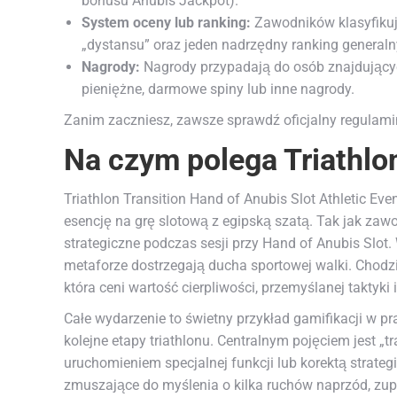
bonusu Anubis Jackpot).
System oceny lub ranking:
Zawodników klasyfikuje
„dystansu” oraz jeden nadrzędny ranking generaln
Nagrody:
Nagrody przypadają do osób znajdujący
pieniężne, darmowe spiny lub inne nagrody.
Zanim zaczniesz, zawsze sprawdź oficjalny regulamin
Na czym polega Triathlon
Triathlon Transition Hand of Anubis Slot Athletic Ev
esencję na grę slotową z egipską szatą. Tak jak zawo
strategiczne podczas sesji przy Hand of Anubis Slot. 
metaforze dostrzegają ducha sportowej walki. Chodzi 
która ceni wartość cierpliwości, przemyślanej taktyk
Całe wydarzenie to świetny przykład gamifikacji w p
kolejne etapy triathlonu. Centralnym pojęciem jest „
uruchomieniem specjalnej funkcji lub korektą strategi
zmuszające do myślenia o kilka ruchów naprzód, zupeł