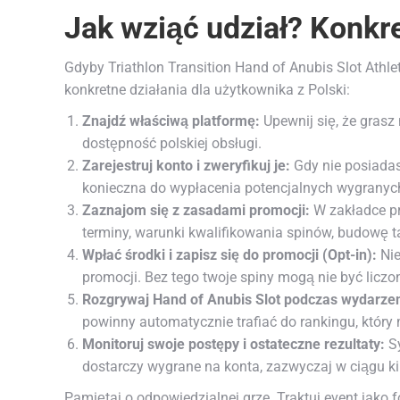
Jak wziąć udział? Konkr
Gdyby Triathlon Transition Hand of Anubis Slot Athle
konkretne działania dla użytkownika z Polski:
Znajdź właściwą platformę:
Upewnij się, że grasz 
dostępność polskiej obsługi.
Zarejestruj konto i zweryfikuj je:
Gdy nie posiadas
konieczna do wypłacenia potencjalnych wygranyc
Zaznajom się z zasadami promocji:
W zakładce pr
terminy, warunki kwalifikowania spinów, budowę ta
Wpłać środki i zapisz się do promocji (Opt-in):
Nie
promocji. Bez tego twoje spiny mogą nie być liczo
Rozgrywaj Hand of Anubis Slot podczas wydarzen
powinny automatycznie trafiać do rankingu, któr
Monitoruj swoje postępy i ostateczne rezultaty:
Sy
dostarczy wygrane na konta, zazwyczaj w ciągu kil
Pamiętaj o odpowiedzialnej grze. Traktuj event jako 