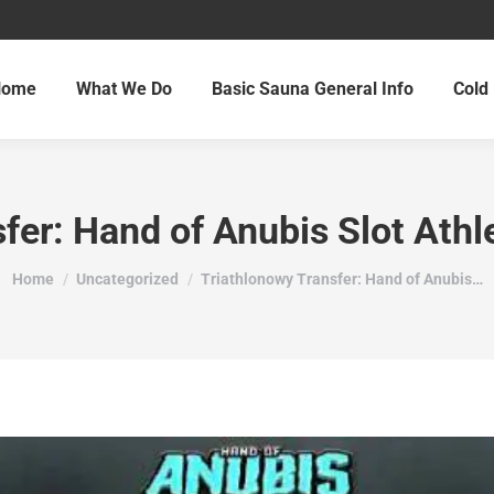
Home
What We Do
Basic Sauna General Info
Cold 
fer: Hand of Anubis Slot Athl
You are here:
Home
Uncategorized
Triathlonowy Transfer: Hand of Anubis…