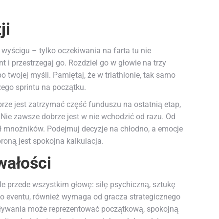
ji
wyścigu – tylko oczekiwania na farta tu nie
 i przestrzegaj go. Rozdziel go w głowie na trzy
twojej myśli. Pamiętaj, że w triathlonie, tak samo
zego sprintu na początku.
brze jest zatrzymać część funduszu na ostatnią etap,
Nie zawsze dobrze jest w nie wchodzić od razu. Od
ł mnożników. Podejmuj decyzje na chłodno, a emocje
oną jest spokojna kalkulacja.
wałości
le przede wszystkim głowę: siłę psychiczną, sztukę
o eventu, również wymaga od gracza strategicznego
 pływania może reprezentować początkową, spokojną