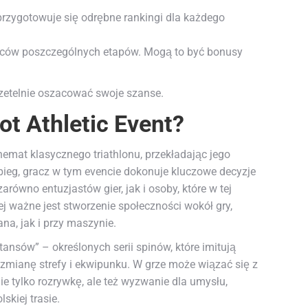
przygotowuje się odrębne rankingi dla każdego
zców poszczególnych etapów. Mogą to być bonusy
rzetelnie oszacować swoje szanse.
ot Athletic Event?
hemat klasycznego triathlonu, przekładając jego
i bieg, gracz w tym evencie dokonuje kluczowe decyzje
równo entuzjastów gier, jak i osoby, które w tej
j ważne jest stworzenie społeczności wokół gry,
na, jak i przy maszynie.
ansów” – określonych serii spinów, które imitują
ą zmianę strefy i ekwipunku. W grze może wiązać się z
ie tylko rozrywkę, ale też wyzwanie dla umysłu,
skiej trasie.