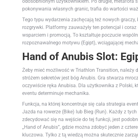
odosobnionym użytkownikiem. Po drugie, metafora spo
pokonywania własnych granic, trafia do wartości waż
Tego typu wydarzenia zachęcają też nowych graczy, 
rozgrywki. Platformy zauważyły ten potencjał i cor
wsparciem i promocją. To kształtuje poczucie wspóln
rozpoznawalnego motywu (Egipt), wciągającej mechan
Hand of Anubis Slot: Egi
Żeby mieć możliwość w Triathlon Transition, należy do
stróżem sekretów jest bóg Anubis. Gra stwarza mroczn
oczywiście ręka Anubisa. Dla użytkownika z Polski, 
eventu determinuje mechanika.
Funkcja, na której koncentruje się cała strategia eve
Jazda na rowerze (Bike) lub Bieg (Run). Każdy z tyc
zdecydować się na wejście do tej funkcji, jest podob
„Hand of Anubis”, gdzie można zdobyć jeden z czter
kluczowa. Tylko z tą wiedzą można skutecznie zarz