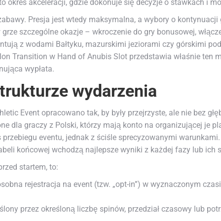
to okres akceleracji, gdzie dokonuje się decyzje o stawkach i mo
ii zabawy. Presja jest wtedy maksymalna, a wybory o kontynuacj
 to w grze szczególne okazje – wkroczenie do gry bonusowej, włą
rontują z wodami Bałtyku, mazurskimi jeziorami czy górskimi 
thlon Transition w Hand of Anubis Slot przedstawia właśnie t
onująca wypłata.
strukturze wydarzenia
hletic Event opracowano tak, by były przejrzyste, ale nie bez g
one dla graczy z Polski, którzy mają konto na organizującej je 
 przebiegu eventu, jednak z ściśle sprecyzowanymi warunkami. 
tabeli końcowej wchodzą najlepsze wyniki z każdej fazy lub ich
rzed startem, to:
obna rejestracja na event (tzw. „opt-in”) w wyznaczonym czasie. 
ony przez określoną liczbę spinów, przedział czasowy lub potrz