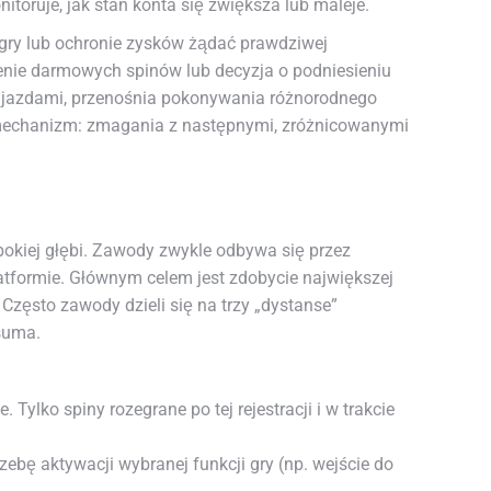
nitoruje, jak stan konta się zwiększa lub maleje.
i gry lub ochronie zysków żądać prawdziwej
czenie darmowych spinów lub decyzja o podniesieniu
podjazdami, przenośnia pokonywania różnorodnego
en mechanizm: zmagania z następnymi, zróżnicowanymi
łębokiej głębi. Zawody zwykle odbywa się przez
platformie. Głównym celem jest zdobycie największej
Często zawody dzieli się na trzy „dystanse”
 suma.
Tylko spiny rozegrane po tej rejestracji i w trakcie
ebę aktywacji wybranej funkcji gry (np. wejście do