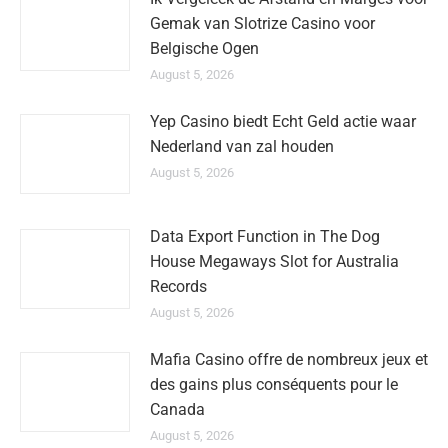
Gemak van Slotrize Casino voor
Belgische Ogen
August 5, 2026
Yep Casino biedt Echt Geld actie waar
Nederland van zal houden
August 5, 2026
Data Export Function in The Dog
House Megaways Slot for Australia
Records
August 5, 2026
Mafia Casino offre de nombreux jeux et
des gains plus conséquents pour le
Canada
August 5, 2026