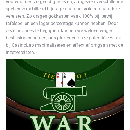
voorwaarden zorgvuldig te lezen, aangezien verschillende
spellen verschillend bijdragen aan het voldoen aan deze
vereisten. Zo dragen gokkasten vaak 100% bij, terwijl
tafelspellen een lager percentage kunnen hebben. Door
deze nuances te begrijpen, kunnen we weloverwogen
beslissingen nemen, ons plezier en onze potentiële winst
bij CasinoLab maximaliseren en effectief omgaan met de
inzetvereisten.