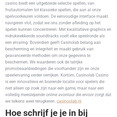
casino biedt een uitgebreide selectie spellen, van
fruitautomaten tot klassieke spellen, die aan al onze
spelvoorkeuren voldoen. De eenvoudige interface maakt
navigeren vlot, zodat we ons zonder afleiding op het
spelen kunnen concentreren. Met kwalitatieve graphics en
indrukwekkende soundtracks voelt elke speelronde als
een ervaring. Bovendien geeft Casinolab belang aan
bescherming en integriteit en maakt gebruik van
geavanceerde methoden om onze gegevens te
beschermen. We waarderen ook de talrijke
promotieaanbiedingen die voorhanden zijn en onze
speelervaring verder verrijken. Kortom, Casinolab Casino
is een innovatieve en boeiende locatie voor spelers die
niet alleen op zoek zijn naar een game, maar naar een
volledig meeslepende online avontuur die ervoor zorgt dat
we telkens weer terugkeren.
casinoolab.nl
Hoe schrijf je je in bij