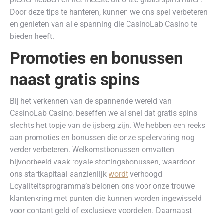
Door deze tips te hanteren, kunnen we ons spel verbeteren
en genieten van alle spanning die CasinoLab Casino te
bieden heeft.
Promoties en bonussen
naast gratis spins
Bij het verkennen van de spannende wereld van
CasinoLab Casino, beseffen we al snel dat gratis spins
slechts het topje van de ijsberg zijn. We hebben een reeks
aan promoties en bonussen die onze spelervaring nog
verder verbeteren. Welkomstbonussen omvatten
bijvoorbeeld vaak royale stortingsbonussen, waardoor
ons startkapitaal aanzienlijk
wordt
verhoogd.
Loyaliteitsprogramma’s belonen ons voor onze trouwe
klantenkring met punten die kunnen worden ingewisseld
voor contant geld of exclusieve voordelen. Daarnaast