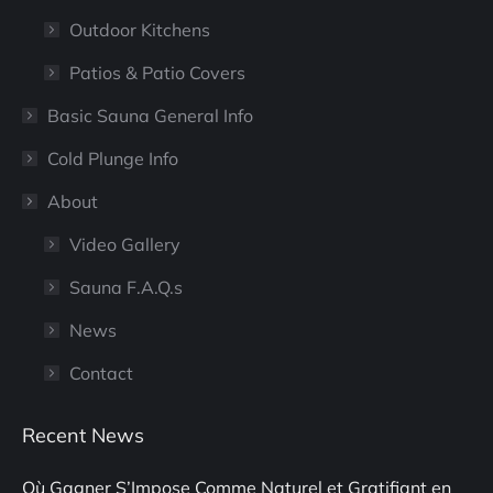
Outdoor Kitchens
Patios & Patio Covers
Basic Sauna General Info
Cold Plunge Info
About
Video Gallery
Sauna F.A.Q.s
News
Contact
Recent News
Où Gagner S’Impose Comme Naturel et Gratifiant en