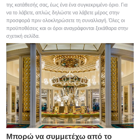
της κατάθεσής σας, έως ένα ένα συγκεκριμένο όριο. Για
να το λάβετε, απλώς δηλώστε να λάβετε μέρος στην
προσφορά πριν ολοκληρώσετε τη συναλλαγή. Όλες οι
προϋποθέσεις και οι όροι αναγράφονται ξεκάθαρα στην
σχετική σελίδα.
Μπορώ να συμμετέχω από το