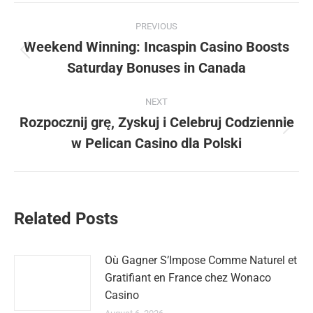
Post
PREVIOUS
navigation
Weekend Winning: Incaspin Casino Boosts
Previous
Saturday Bonuses in Canada
post:
NEXT
Rozpocznij grę, Zyskuj i Celebruj Codziennie
Next
w Pelican Casino dla Polski
post:
Related Posts
Où Gagner S’Impose Comme Naturel et
Gratifiant en France chez Wonaco
Casino