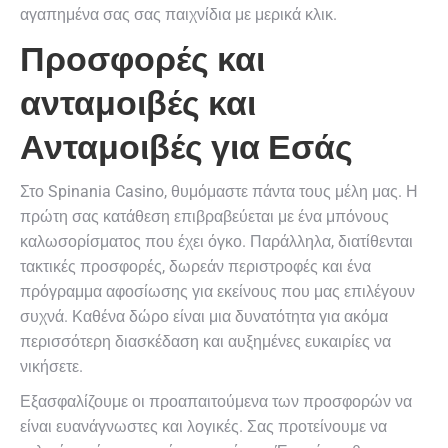
αγαπημένα σας σας παιχνίδια με μερικά κλικ.
Προσφορές και
ανταμοιβές και
Ανταμοιβές για Εσάς
Στο Spinania Casino, θυμόμαστε πάντα τους μέλη μας. Η
πρώτη σας κατάθεση επιβραβεύεται με ένα μπόνους
καλωσορίσματος που έχει όγκο. Παράλληλα, διατίθενται
τακτικές προσφορές, δωρεάν περιστροφές και ένα
πρόγραμμα αφοσίωσης για εκείνους που μας επιλέγουν
συχνά. Καθένα δώρο είναι μια δυνατότητα για ακόμα
περισσότερη διασκέδαση και αυξημένες ευκαιρίες να
νικήσετε.
Εξασφαλίζουμε οι προαπαιτούμενα των προσφορών να
είναι ευανάγνωστες και λογικές. Σας προτείνουμε να