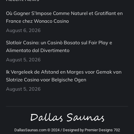
Où Gagner S’Impose Comme Naturel et Gratifiant en
France chez Wonaco Casino
August 6, 2026
Slotlair Casino: un Casinò Basato sul Fair Play e
Alimentato dal Divertimento
August 5, 2026
Ik Vergeleek de Afstand en Marges voor Gemak van
Slotrize Casino voor Belgische Ogen
August 5, 2026
DallasSaunas.com © 2024 /
Designed by Premier Designs 702