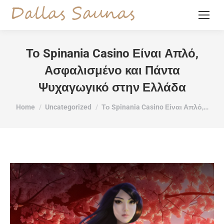
Το Spinania Casino Είναι Απλό,
Ασφαλισμένο και Πάντα
Ψυχαγωγικό στην Ελλάδα
You are here:
Home
Uncategorized
Το Spinania Casino Είναι Απλό,…