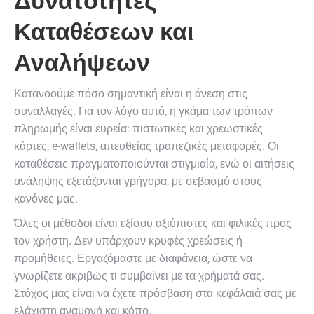
Δυνατότητες
Καταθέσεων και
Αναλήψεων
Κατανοούμε πόσο σημαντική είναι η άνεση στις
συναλλαγές. Για τον λόγο αυτό, η γκάμα των τρόπων
πληρωμής είναι ευρεία: πιστωτικές και χρεωστικές
κάρτες, e-wallets, απευθείας τραπεζικές μεταφορές. Οι
καταθέσεις πραγματοποιούνται στιγμιαία, ενώ οι αιτήσεις
ανάληψης εξετάζονται γρήγορα, με σεβασμό στους
κανόνες μας.
Όλες οι μέθοδοι είναι εξίσου αξιόπιστες και φιλικές προς
τον χρήστη. Δεν υπάρχουν κρυφές χρεώσεις ή
προμήθειες. Εργαζόμαστε με διαφάνεια, ώστε να
γνωρίζετε ακριβώς τι συμβαίνει με τα χρήματά σας.
Στόχος μας είναι να έχετε πρόσβαση στα κεφάλαιά σας με
ελάχιστη αναμονή και κόπο.