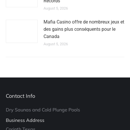
Records
August 5, 2026
Mafia Casino offre de nombreux jeux et
des gains plus conséquents pour le
Canada
August 5, 2026
Contact Info
Dry Saunas and Cold Plunge Pools
Business Address
Corinth Texas