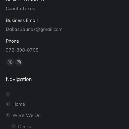
Corinth Texas
Business Email
DallasSaunas@gmail.com
Phone
972-898-8708
Find us on:
X
Instagram
page
page
Navigation
opens
opens
in
in
new
new
window
window
Home
What We Do
Decks