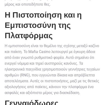
μέρος και οποτεδήποτε θες.
Η Πιστοποίηση και η
Εμπιστοσύνη της
Πλατφόρμας
Η εμπιστοσύνη είναι το θεμέλιο της σχέσης μεταξύ καζίνο
και παίκτη. Το Mafia Casino λειτουργεί με έγκυρη άδεια
από έναν γνωστό ρυθμιστικό φορέα. Αυτό σημαίνει ότι
ενεργεί νόμιμα και τηρεί αυστηρούς κανόνες. Τα
ηλεκτρονικά παιχνίδια χρησιμοποιούν γεννήτριες τυχαίων
αριθμών (RNG), που εγγυώνται δίκαια και απρόβλεπτα
αποτελέσματα. Αυτές οι πιστοποιήσεις, μαζί με τις θετικές
αξιολογήσεις από παίκτες, κάνουν την πλατφόρμα ένα
ασφαλές και αξιόπιστο μέρος για διασκέδαση.
Γενναιόδωρες