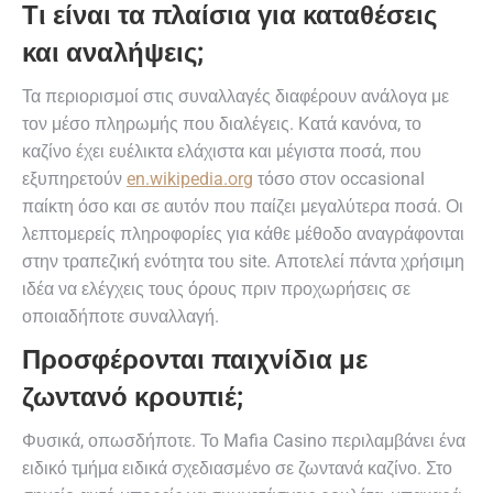
Τι είναι τα πλαίσια για καταθέσεις
και αναλήψεις;
Τα περιορισμοί στις συναλλαγές διαφέρουν ανάλογα με
τον μέσο πληρωμής που διαλέγεις. Κατά κανόνα, το
καζίνο έχει ευέλικτα ελάχιστα και μέγιστα ποσά, που
εξυπηρετούν
en.wikipedia.org
τόσο στον occasional
παίκτη όσο και σε αυτόν που παίζει μεγαλύτερα ποσά. Οι
λεπτομερείς πληροφορίες για κάθε μέθοδο αναγράφονται
στην τραπεζική ενότητα του site. Αποτελεί πάντα χρήσιμη
ιδέα να ελέγχεις τους όρους πριν προχωρήσεις σε
οποιαδήποτε συναλλαγή.
Προσφέρονται παιχνίδια με
ζωντανό κρουπιέ;
Φυσικά, οπωσδήποτε. Το Mafia Casino περιλαμβάνει ένα
ειδικό τμήμα ειδικά σχεδιασμένο σε ζωντανά καζίνο. Στο