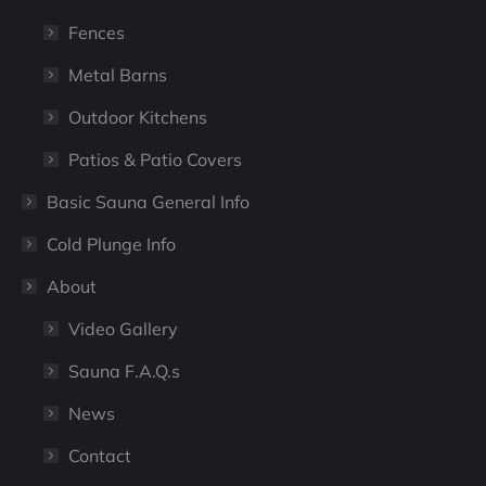
Fences
Metal Barns
Outdoor Kitchens
Patios & Patio Covers
Basic Sauna General Info
Cold Plunge Info
About
Video Gallery
Sauna F.A.Q.s
News
Contact