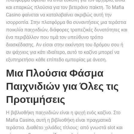
και επαρκώς πλούσια για τον βετεράνο παίκτη. Το Mafia
Casino φαίνεται να καταλαβαίνει ακριβώς αυτή την
ισορροπία. Στην πλατφόρμα θα συναντήσεις μια τεράστια
ποικιλία παιχνιδιών, διάφορες τραπεζικές δυνατότητες και
ένα περιβάλλον που τιμά τον υπεύθυνο τρόπο
διασκέδασης. Αν είσαι στην εκκίνηση του δρόμου σου ή
αν ψάχνεις για κάτι ιδιαίτερο, αυτό το καζίνο μπορεί να
εξυπηρετήσει κάθε επίπεδο εμπειρίας με άνεση.
Μια Πλούσια Φάσμα
Παιχνιδιών για Όλες τις
Προτιμήσεις
Η βιβλιοθήκη παιχνιδιών είναι η ψυχή ενός καζίνο. Στο
Mafia Casino, αυτή η βιβλιοθήκη είναι πραγματικά
τεράστια. Διαθέτει χιλιάδες τίτλους: από γνωστά slot και