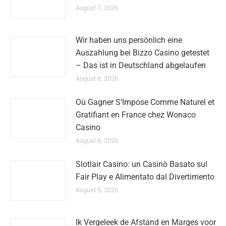
August 7, 2026
Wir haben uns persönlich eine
Auszahlung bei Bizzo Casino getestet
– Das ist in Deutschland abgelaufen
August 6, 2026
Où Gagner S’Impose Comme Naturel et
Gratifiant en France chez Wonaco
Casino
August 6, 2026
Slotlair Casino: un Casinò Basato sul
Fair Play e Alimentato dal Divertimento
August 5, 2026
Ik Vergeleek de Afstand en Marges voor