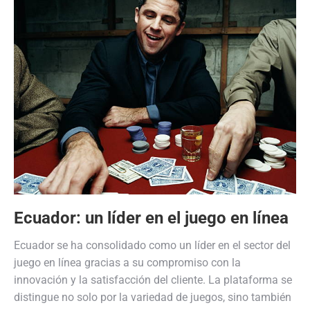
Ecuador: un líder en el juego en línea
Ecuador se ha consolidado como un líder en el sector del
juego en línea gracias a su compromiso con la
innovación y la satisfacción del cliente. La plataforma se
distingue no solo por la variedad de juegos, sino también