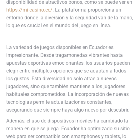
disponibilidad de atractivos bonos, como se puede ver en
https://mi-casino.ec/
. La plataforma proporciona un
entorno donde la diversión y la seguridad van de la mano,
lo que es crucial en el mundo del juego en línea.
La variedad de juegos disponibles en Ecuador es
impresionante. Desde tragamonedas vibrantes hasta
apuestas deportivas emocionantes, los usuarios pueden
elegir entre múltiples opciones que se adaptan a todos
los gustos. Esta diversidad no solo atrae a nuevos
jugadores, sino que también mantiene a los jugadores
habituales comprometidos. La incorporación de nuevas
tecnologías permite actualizaciones constantes,
asegurando que siempre haya algo nuevo por descubrir.
Además, el uso de dispositivos móviles ha cambiado la
manera en que se juega. Ecuador ha optimizado su sitio
web para ser compatible con smartphones y tablets, lo