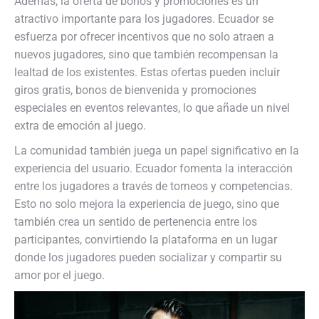
Además, la oferta de bonos y promociones es un
atractivo importante para los jugadores. Ecuador se
esfuerza por ofrecer incentivos que no solo atraen a
nuevos jugadores, sino que también recompensan la
lealtad de los existentes. Estas ofertas pueden incluir
giros gratis, bonos de bienvenida y promociones
especiales en eventos relevantes, lo que añade un nivel
extra de emoción al juego.
La comunidad también juega un papel significativo en la
experiencia del usuario. Ecuador fomenta la interacción
entre los jugadores a través de torneos y competencias.
Esto no solo mejora la experiencia de juego, sino que
también crea un sentido de pertenencia entre los
participantes, convirtiendo la plataforma en un lugar
donde los jugadores pueden socializar y compartir su
amor por el juego.