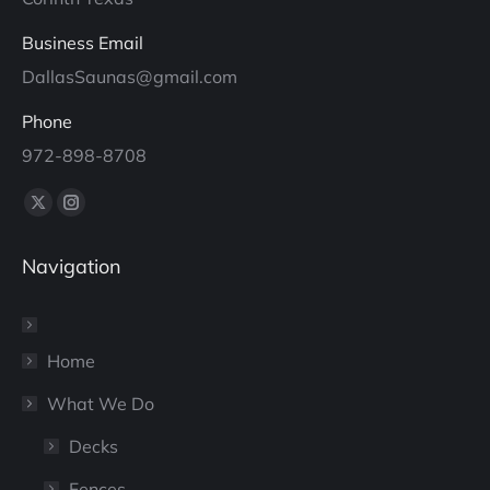
Business Email
DallasSaunas@gmail.com
Phone
972-898-8708
Find us on:
X
Instagram
page
page
Navigation
opens
opens
in
in
new
new
window
window
Home
What We Do
Decks
Fences