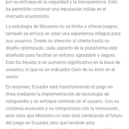
por su enfoque en la seguridad y la transparencia. Esto
ha permitido construir una reputación sólida en el
mercado ecuatoriano.
La estrategia de Micasino no se limita a ofrecer juegos;
también se enfoca en crear una experiencia integral para
sus usuarios. Desde su atención al cliente hasta su
diseño optimizado, cada aspecto de la plataforma está
diseñado para facilitar un entorno agradable y seguro.
Esto ha llevado a un aumento significativo en la base de
usuarios, lo que es un indicador claro de su éxito en el
sector.
En resumen, Ecuador está transformando el juego en
línea mediante la implementación de tecnología de
vanguardia y un enfoque centrado en el usuario. Con su
continua evolución y su compromiso con la innovación,
está claro que Micasino no solo está cambiando el futuro
del juego en Ecuador, sino que también está