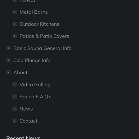
Metal Barns
Outdoor Kitchens
Patios & Patio Covers
Basic Sauna General Info
Cold Plunge Info
About
Video Gallery
Sauna F.A.Q.s
News
Contact
Recent News