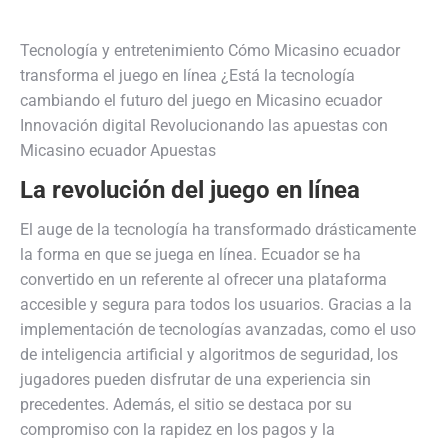
Tecnología y entretenimiento Cómo Micasino ecuador
transforma el juego en línea ¿Está la tecnología
cambiando el futuro del juego en Micasino ecuador
Innovación digital Revolucionando las apuestas con
Micasino ecuador Apuestas
La revolución del juego en línea
El auge de la tecnología ha transformado drásticamente
la forma en que se juega en línea. Ecuador se ha
convertido en un referente al ofrecer una plataforma
accesible y segura para todos los usuarios. Gracias a la
implementación de tecnologías avanzadas, como el uso
de inteligencia artificial y algoritmos de seguridad, los
jugadores pueden disfrutar de una experiencia sin
precedentes. Además, el sitio se destaca por su
compromiso con la rapidez en los pagos y la