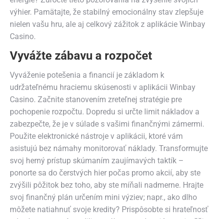
výhier. Pamätajte, že stabilný emocionálny stav zlepšuje
nielen vašu hru, ale aj celkový zážitok z aplikácie Winbay
Casino.
Vyvážte zábavu a rozpočet
Vyváženie potešenia a financií je základom k
udržateľnému hraciemu skúsenosti v aplikácii Winbay
Casino. Začnite stanovením zreteľnej stratégie pre
pochopenie rozpočtu. Dopredu si určte limit nákladov a
zabezpečte, že je v súlade s vašimi finančnými zámermi.
Použite elektronické nástroje v aplikácii, ktoré vám
asistujú bez námahy monitorovať náklady. Transformujte
svoj herný prístup skúmaním zaujímavých taktík –
ponorte sa do čerstvých hier počas promo akcií, aby ste
zvýšili pôžitok bez toho, aby ste míňali nadmerne. Hrajte
svoj finančný plán určením mini výziev; napr., ako dlho
môžete natiahnuť svoje kredity? Prispôsobte si hrateľnosť