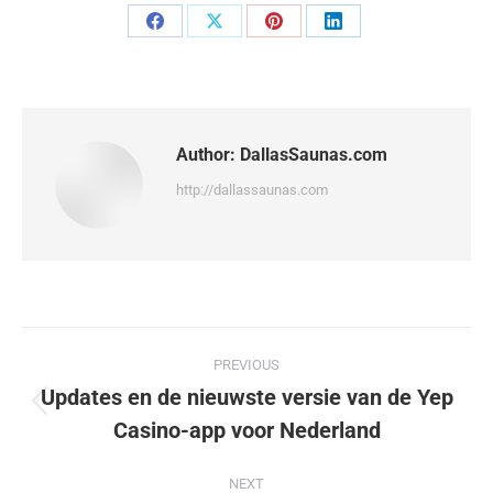
Share
Share
Share
Share
on
on
on
on
Facebook
X
Pinterest
LinkedIn
Author:
DallasSaunas.com
http://dallassaunas.com
Post
PREVIOUS
navigation
Updates en de nieuwste versie van de Yep
Previous
Casino-app voor Nederland
post:
NEXT