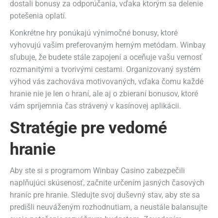
dostali bonusy za odporúčania, vďaka ktorým sa delenie
potešenia oplatí.
Konkrétne hry ponúkajú výnimočné bonusy, ktoré
vyhovujú vašim preferovaným herným metódam. Winbay
sľubuje, že budete stále zapojení a oceňuje vašu vernosť
rozmanitými a tvorivými cestami. Organizovaný systém
výhod vás zachováva motivovaných, vďaka čomu každé
hranie nie je len o hraní, ale aj o zbieraní bonusov, ktoré
vám spríjemnia čas strávený v kasínovej aplikácii.
Stratégie pre vedomé
hranie
Aby ste si s programom Winbay Casino zabezpečili
naplňujúci skúsenosť, začnite určením jasných časových
hraníc pre hranie. Sledujte svoj duševný stav, aby ste sa
predišli neuváženým rozhodnutiam, a neustále balansujte