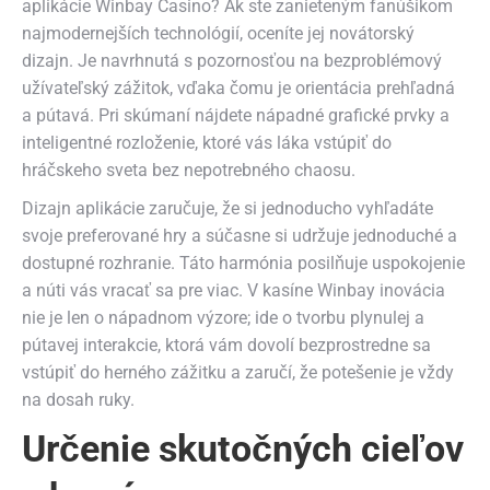
aplikácie Winbay Casino? Ak ste zanieteným fanúšikom
najmodernejších technológií, oceníte jej novátorský
dizajn. Je navrhnutá s pozornosťou na bezproblémový
užívateľský zážitok, vďaka čomu je orientácia prehľadná
a pútavá. Pri skúmaní nájdete nápadné grafické prvky a
inteligentné rozloženie, ktoré vás láka vstúpiť do
hráčskeho sveta bez nepotrebného chaosu.
Dizajn aplikácie zaručuje, že si jednoducho vyhľadáte
svoje preferované hry a súčasne si udržuje jednoduché a
dostupné rozhranie. Táto harmónia posilňuje uspokojenie
a núti vás vracať sa pre viac. V kasíne Winbay inovácia
nie je len o nápadnom výzore; ide o tvorbu plynulej a
pútavej interakcie, ktorá vám dovolí bezprostredne sa
vstúpiť do herného zážitku a zaručí, že potešenie je vždy
na dosah ruky.
Určenie skutočných cieľov