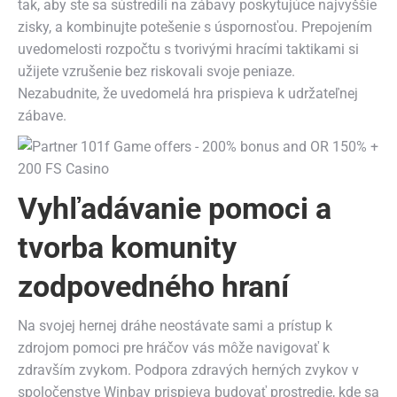
tak, aby ste sa sústredili na zábavy poskytujúce najvyššie
zisky, a kombinujte potešenie s úspornosťou. Prepojením
uvedomelosti rozpočtu s tvorivými hracími taktikami si
užijete vzrušenie bez riskovali svoje peniaze.
Nezabudnite, že uvedomelá hra prispieva k udržateľnej
zábave.
Vyhľadávanie pomoci a
tvorba komunity
zodpovedného hraní
Na svojej hernej dráhe neostávate sami a prístup k
zdrojom pomoci pre hráčov vás môže navigovať k
zdravším zvykom. Podpora zdravých herných zvykov v
spoločenstve Winbay prispieva budovať prostredie, kde sa