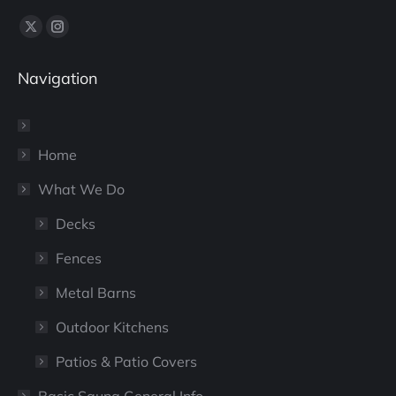
Find us on:
X
Instagram
page
page
Navigation
opens
opens
in
in
new
new
window
window
Home
What We Do
Decks
Fences
Metal Barns
Outdoor Kitchens
Patios & Patio Covers
Basic Sauna General Info