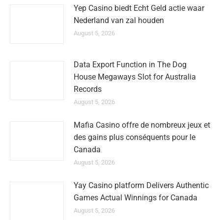
Yep Casino biedt Echt Geld actie waar
Nederland van zal houden
August 5, 2026
Data Export Function in The Dog
House Megaways Slot for Australia
Records
August 5, 2026
Mafia Casino offre de nombreux jeux et
des gains plus conséquents pour le
Canada
August 5, 2026
Yay Casino platform Delivers Authentic
Games Actual Winnings for Canada
August 5, 2026