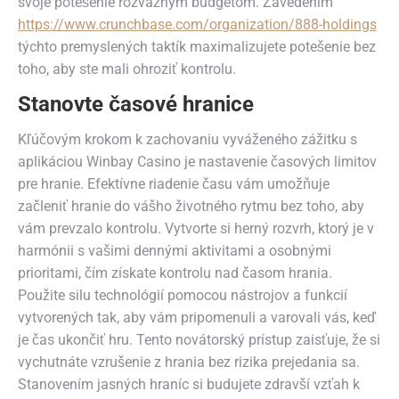
svoje potešenie rozvážnym budgetom. Zavedením
https://www.crunchbase.com/organization/888-holdings
týchto premyslených taktík maximalizujete potešenie bez
toho, aby ste mali ohroziť kontrolu.
Stanovte časové hranice
Kľúčovým krokom k zachovaniu vyváženého zážitku s
aplikáciou Winbay Casino je nastavenie časových limitov
pre hranie. Efektívne riadenie času vám umožňuje
začleniť hranie do vášho životného rytmu bez toho, aby
vám prevzalo kontrolu. Vytvorte si herný rozvrh, ktorý je v
harmónii s vašimi dennými aktivitami a osobnými
prioritami, čím získate kontrolu nad časom hrania.
Použite silu technológií pomocou nástrojov a funkcií
vytvorených tak, aby vám pripomenuli a varovali vás, keď
je čas ukončiť hru. Tento novátorský prístup zaisťuje, že si
vychutnáte vzrušenie z hrania bez rizika prejedania sa.
Stanovením jasných hraníc si budujete zdravší vzťah k