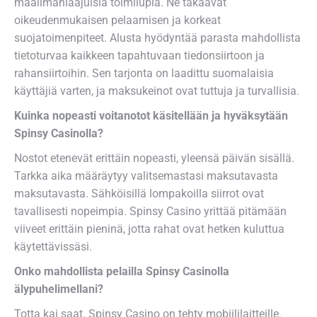
maailmanlaajuisia toimilupia. Ne takaavat
oikeudenmukaisen pelaamisen ja korkeat
suojatoimenpiteet. Alusta hyödyntää parasta mahdollista
tietoturvaa kaikkeen tapahtuvaan tiedonsiirtoon ja
rahansiirtoihin. Sen tarjonta on laadittu suomalaisia
käyttäjiä varten, ja maksukeinot ovat tuttuja ja turvallisia.
Kuinka nopeasti voitanotot käsitellään ja hyväksytään
Spinsy Casinolla?
Nostot etenevät erittäin nopeasti, yleensä päivän sisällä.
Tarkka aika määräytyy valitsemastasi maksutavasta
maksutavasta. Sähköisillä lompakoilla siirrot ovat
tavallisesti nopeimpia. Spinsy Casino yrittää pitämään
viiveet erittäin pieninä, jotta rahat ovat hetken kuluttua
käytettävissäsi.
Onko mahdollista pelailla Spinsy Casinolla
älypuhelimellani?
Totta kai saat. Spinsy Casino on tehty mobiililaitteille.