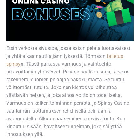
Etsin verkosta sivustoa, jossa saisin pelata luottavaisesti
ja yhtä aikaa nauttia jännityksestä. Törmäsin
talletus
spinsy
n. Tässä paikassa varmuus ja vaihtoehto
pikavoittoihin yhdistyvät. Peliarsenaali on laaja, ja se on
rakennettu suomen pelaajan näkökulmasta. Se tuntui
välittömästi tutulta. Jokainen kierros voi aiheuttaa
yllättävän hetken, ja joka ainoa voitto on todelliselta.
Varmuus on kaiken toiminnan perusta, ja Spinsy Casino
saa tämän luottamuksen rehellisellä pelillään ja
avoimuudella. Alkuun pääseminen on vaivatonta. Kun
kirjautuu sisään, havaitsee tunnelman, joka säilyttää
innostuksen yllä.