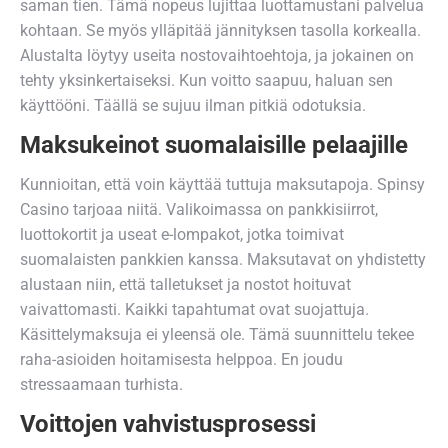
saman tien. Tämä nopeus lujittaa luottamustani palvelua
kohtaan. Se myös ylläpitää jännityksen tasolla korkealla.
Alustalta löytyy useita nostovaihtoehtoja, ja jokainen on
tehty yksinkertaiseksi. Kun voitto saapuu, haluan sen
käyttööni. Täällä se sujuu ilman pitkiä odotuksia.
Maksukeinot suomalaisille pelaajille
Kunnioitan, että voin käyttää tuttuja maksutapoja. Spinsy
Casino tarjoaa niitä. Valikoimassa on pankkisiirrot,
luottokortit ja useat e-lompakot, jotka toimivat
suomalaisten pankkien kanssa. Maksutavat on yhdistetty
alustaan niin, että talletukset ja nostot hoituvat
vaivattomasti. Kaikki tapahtumat ovat suojattuja.
Käsittelymaksuja ei yleensä ole. Tämä suunnittelu tekee
raha-asioiden hoitamisesta helppoa. En joudu
stressaamaan turhista.
Voittojen vahvistusprosessi