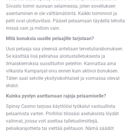
Sivusto toimii suoraan selaimessa, joten sovelluksen
asentaminen ei ole välttämätöntä. Kaikki toiminnot ja
pelit ovat ulottuvillasi. Pääset pelaamaan täydellä teholla
missä vain ja milloin vain.
Mitä bonuksia uusille pelaajille tarjotaan?
Uusi pelaaja saa yleensä anteliaan tervetuliaisbonuksen.
Se käsittää lisä pelirahaa aloitustalletuksesta ja
ilmaiskierroksia suosittuihin peleihin. Kannattaa aina
vilkaista Kampanjat-sivu ennen kuin aktivoi bonuksen.
Täten saat selville yksityiskohtaiset ja voimassa olevat
ehdot.
Kuinka pystyn asettamaan rajoja pelaamiselle?
Spinsy Casino tarjoaa käyttöösi työkalut vastuullista
pelaamista varten. Profiilisi tilissäsi asetuksista löydät
valinnat, joissa voit asettaa talletuslimiittejä,
peliaikarajotteita tai viettää pelitauon. Nämä säädöt