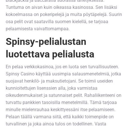
blackjackia ja baccaratia suorassa lähetyksessä.
Tuntuma on aivan kuin oikeassa kasinossa. Sen lisäksi
kokoelmassa on pokeripelejä ja muita pöytäpelejä. Suurin
osa pelit ovat saatavilla suomen kielellä, se tarjoaa
pelaamisesta vaivattomampaa.
Spinsy-pelialustan
luotettava pelialusta
En pelaa verkkokasinoa, jos en luota sen turvallisuuteen.
Spinsy Casino käyttää uusimpia salausmenetelmiä, jotka
suojavat henkilö- ja maksutietojani. Se toimii useiden
kunnioitettujen lisenssien alla, joka varmistaa
oikeudenmukaiset ja satunnaiset pelit. Rahaliikenteeni on
turvattu pankkien tasoisilla menetelmillä. Tämä tarjoaa
minulle mielenrauhaa keskittyessäni itse pelaamiseen.
Pelaan täällä varmana siitä, että kaikki toimenpide on
turvallinen ja joka ainoa tulos on todellinen. Vasta