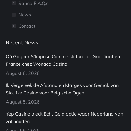
Sauna F.A.Q.s
News
Contact
Recent News
Où Gagner S’Impose Comme Naturel et Gratifiant en
France chez Wonaco Casino
August 6, 2026
Ik Vergeleek de Afstand en Marges voor Gemak van
Slotrize Casino voor Belgische Ogen
August 5, 2026
Yep Casino biedt Echt Geld actie waar Nederland van
zal houden
August 5, 2026