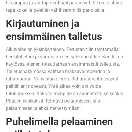
fiksumpaa ja voittopotentiaali paranevat. Se on loistava
tapa kokeilla peleihin vähäisemmillä panoksilla.
Kirjautuminen ja
ensimmäinen talletus
Alkuvaihe on yksinkertainen. Perustan tilin täyttämällä
henkilötietoni ja varmistan sen sähköpostitse. Kun tili on
käytössä, etenen toteuttamaan ensimmäistä talletusta.
Talletusnäkymässä valitsen maksuvaihtoehdon ja
rahamäärän. Vahvistan siirron. Rahamäärä ilmestyvät
pelitililleni nopeasti. Yhtä aikaa voin aktivoida
tulobonuksen. Koko toimenpide on suunniteltu selkeäksi.
Pääsen käsiksi välittömästi pelaamiseen, siis
pelaamiseen ja ehkä menestymään.
Puhelimella pelaaminen