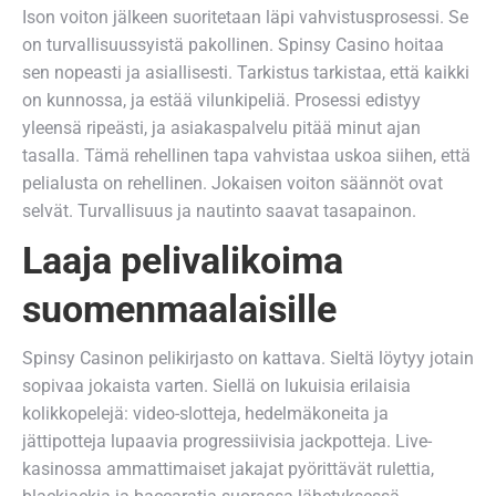
Ison voiton jälkeen suoritetaan läpi vahvistusprosessi. Se
on turvallisuussyistä pakollinen. Spinsy Casino hoitaa
sen nopeasti ja asiallisesti. Tarkistus tarkistaa, että kaikki
on kunnossa, ja estää vilunkipeliä. Prosessi edistyy
yleensä ripeästi, ja asiakaspalvelu pitää minut ajan
tasalla. Tämä rehellinen tapa vahvistaa uskoa siihen, että
pelialusta on rehellinen. Jokaisen voiton säännöt ovat
selvät. Turvallisuus ja nautinto saavat tasapainon.
Laaja pelivalikoima
suomenmaalaisille
Spinsy Casinon pelikirjasto on kattava. Sieltä löytyy jotain
sopivaa jokaista varten. Siellä on lukuisia erilaisia
kolikkopelejä: video-slotteja, hedelmäkoneita ja
jättipotteja lupaavia progressiivisia jackpotteja. Live-
kasinossa ammattimaiset jakajat pyörittävät rulettia,