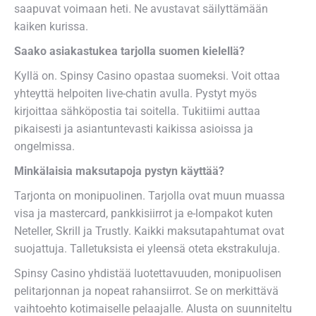
saapuvat voimaan heti. Ne avustavat säilyttämään
kaiken kurissa.
Saako asiakastukea tarjolla suomen kielellä?
Kyllä on. Spinsy Casino opastaa suomeksi. Voit ottaa
yhteyttä helpoiten live-chatin avulla. Pystyt myös
kirjoittaa sähköpostia tai soitella. Tukitiimi auttaa
pikaisesti ja asiantuntevasti kaikissa asioissa ja
ongelmissa.
Minkälaisia maksutapoja pystyn käyttää?
Tarjonta on monipuolinen. Tarjolla ovat muun muassa
visa ja mastercard, pankkisiirrot ja e-lompakot kuten
Neteller, Skrill ja Trustly. Kaikki maksutapahtumat ovat
suojattuja. Talletuksista ei yleensä oteta ekstrakuluja.
Spinsy Casino yhdistää luotettavuuden, monipuolisen
pelitarjonnan ja nopeat rahansiirrot. Se on merkittävä
vaihtoehto kotimaiselle pelaajalle. Alusta on suunniteltu