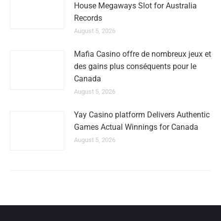
House Megaways Slot for Australia
Records
August 5, 2026
Mafia Casino offre de nombreux jeux et
des gains plus conséquents pour le
Canada
August 5, 2026
Yay Casino platform Delivers Authentic
Games Actual Winnings for Canada
August 5, 2026