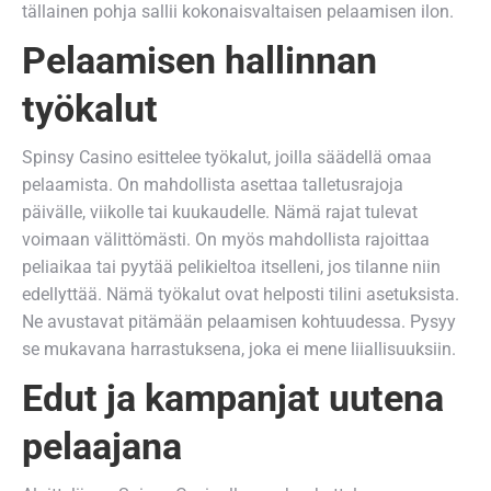
tällainen pohja sallii kokonaisvaltaisen pelaamisen ilon.
Pelaamisen hallinnan
työkalut
Spinsy Casino esittelee työkalut, joilla säädellä omaa
pelaamista. On mahdollista asettaa talletusrajoja
päivälle, viikolle tai kuukaudelle. Nämä rajat tulevat
voimaan välittömästi. On myös mahdollista rajoittaa
peliaikaa tai pyytää pelikieltoa itselleni, jos tilanne niin
edellyttää. Nämä työkalut ovat helposti tilini asetuksista.
Ne avustavat pitämään pelaamisen kohtuudessa. Pysyy
se mukavana harrastuksena, joka ei mene liiallisuuksiin.
Edut ja kampanjat uutena
pelaajana