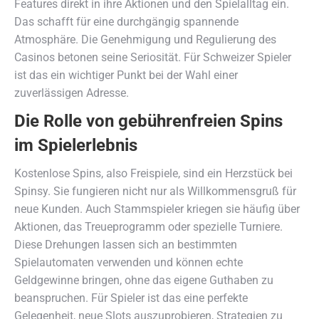
Features direkt in ihre Aktionen und den Spielalltag ein.
Das schafft für eine durchgängig spannende
Atmosphäre. Die Genehmigung und Regulierung des
Casinos betonen seine Seriosität. Für Schweizer Spieler
ist das ein wichtiger Punkt bei der Wahl einer
zuverlässigen Adresse.
Die Rolle von gebührenfreien Spins
im Spielerlebnis
Kostenlose Spins, also Freispiele, sind ein Herzstück bei
Spinsy. Sie fungieren nicht nur als Willkommensgruß für
neue Kunden. Auch Stammspieler kriegen sie häufig über
Aktionen, das Treueprogramm oder spezielle Turniere.
Diese Drehungen lassen sich an bestimmten
Spielautomaten verwenden und können echte
Geldgewinne bringen, ohne das eigene Guthaben zu
beanspruchen. Für Spieler ist das eine perfekte
Gelegenheit, neue Slots auszuprobieren, Strategien zu