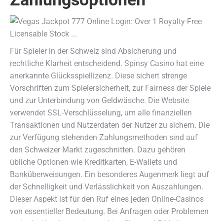
Für Spieler in der Schweiz sind Absicherung und
rechtliche Klarheit entscheidend. Spinsy Casino hat eine
anerkannte Glücksspiellizenz. Diese sichert strenge
Vorschriften zum Spielersicherheit, zur Fairness der Spiele
und zur Unterbindung von Geldwäsche. Die Website
verwendet SSL-Verschlüsselung, um alle finanziellen
Transaktionen und Nutzerdaten der Nutzer zu sichern. Die
zur Verfügung stehenden Zahlungsmethoden sind auf
den Schweizer Markt zugeschnitten. Dazu gehören
übliche Optionen wie Kreditkarten, E-Wallets und
Banküberweisungen. Ein besonderes Augenmerk liegt auf
der Schnelligkeit und Verlässlichkeit von Auszahlungen.
Dieser Aspekt ist für den Ruf eines jeden Online-Casinos
von essentieller Bedeutung. Bei Anfragen oder Problemen