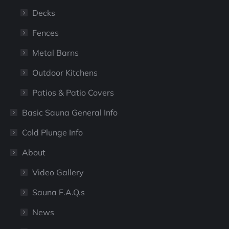
Decks
Fences
Metal Barns
Outdoor Kitchens
Patios & Patio Covers
Basic Sauna General Info
Cold Plunge Info
About
Video Gallery
Sauna F.A.Q.s
News