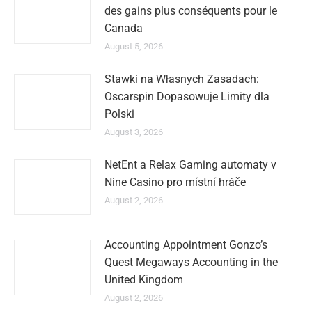
des gains plus conséquents pour le
Canada
August 5, 2026
Stawki na Własnych Zasadach:
Oscarspin Dopasowuje Limity dla
Polski
August 3, 2026
NetEnt a Relax Gaming automaty v
Nine Casino pro místní hráče
August 2, 2026
Accounting Appointment Gonzo’s
Quest Megaways Accounting in the
United Kingdom
August 2, 2026