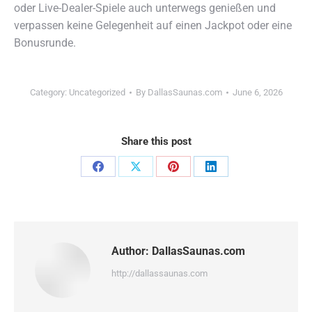
oder Live-Dealer-Spiele auch unterwegs genießen und
verpassen keine Gelegenheit auf einen Jackpot oder eine
Bonusrunde.
Category:
Uncategorized
By
DallasSaunas.com
June 6, 2026
Share this post
Share
Share
Share
Share
on
on
on
on
Facebook
X
Pinterest
LinkedIn
Author:
DallasSaunas.com
http://dallassaunas.com