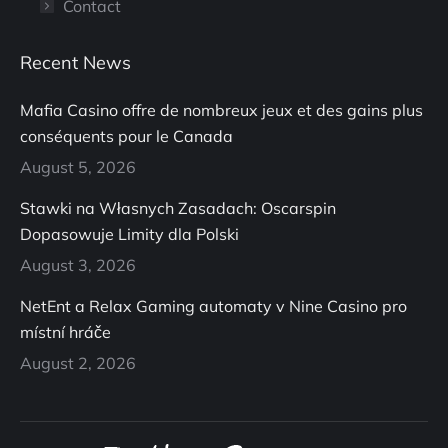
Contact
Recent News
Mafia Casino offre de nombreux jeux et des gains plus
conséquents pour le Canada
August 5, 2026
Stawki na Własnych Zasadach: Oscarspin
Dopasowuje Limity dla Polski
August 3, 2026
NetEnt a Relax Gaming automaty v Nine Casino pro
místní hráče
August 2, 2026