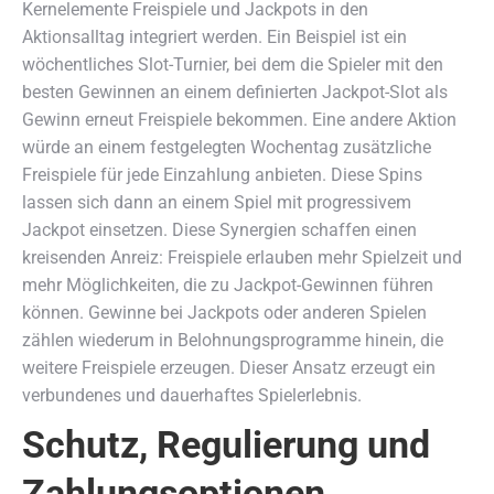
Kernelemente Freispiele und Jackpots in den
Aktionsalltag integriert werden. Ein Beispiel ist ein
wöchentliches Slot-Turnier, bei dem die Spieler mit den
besten Gewinnen an einem definierten Jackpot-Slot als
Gewinn erneut Freispiele bekommen. Eine andere Aktion
würde an einem festgelegten Wochentag zusätzliche
Freispiele für jede Einzahlung anbieten. Diese Spins
lassen sich dann an einem Spiel mit progressivem
Jackpot einsetzen. Diese Synergien schaffen einen
kreisenden Anreiz: Freispiele erlauben mehr Spielzeit und
mehr Möglichkeiten, die zu Jackpot-Gewinnen führen
können. Gewinne bei Jackpots oder anderen Spielen
zählen wiederum in Belohnungsprogramme hinein, die
weitere Freispiele erzeugen. Dieser Ansatz erzeugt ein
verbundenes und dauerhaftes Spielerlebnis.
Schutz, Regulierung und
Zahlungsoptionen