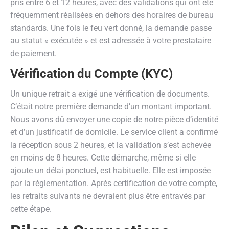
pris entre 6 et 12 heures, avec des validations qui ont été
fréquemment réalisées en dehors des horaires de bureau
standards. Une fois le feu vert donné, la demande passe
au statut « exécutée » et est adressée à votre prestataire
de paiement.
Vérification du Compte (KYC)
Un unique retrait a exigé une vérification de documents.
C’était notre première demande d’un montant important.
Nous avons dû envoyer une copie de notre pièce d’identité
et d’un justificatif de domicile. Le service client a confirmé
la réception sous 2 heures, et la validation s’est achevée
en moins de 8 heures. Cette démarche, même si elle
ajoute un délai ponctuel, est habituelle. Elle est imposée
par la réglementation. Après certification de votre compte,
les retraits suivants ne devraient plus être entravés par
cette étape.