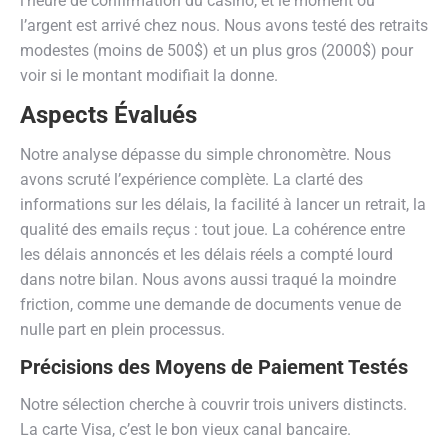
l’heure de confirmation du casino, et le moment où
l’argent est arrivé chez nous. Nous avons testé des retraits
modestes (moins de 500$) et un plus gros (2000$) pour
voir si le montant modifiait la donne.
Aspects Évalués
Notre analyse dépasse du simple chronomètre. Nous
avons scruté l’expérience complète. La clarté des
informations sur les délais, la facilité à lancer un retrait, la
qualité des emails reçus : tout joue. La cohérence entre
les délais annoncés et les délais réels a compté lourd
dans notre bilan. Nous avons aussi traqué la moindre
friction, comme une demande de documents venue de
nulle part en plein processus.
Précisions des Moyens de Paiement Testés
Notre sélection cherche à couvrir trois univers distincts.
La carte Visa, c’est le bon vieux canal bancaire.