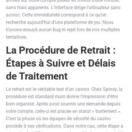
arrivés sur notre compte joueur en moins d’une minute,
sans frais apparents. L’interface dirige l’utilisateur sans
accroc. Cette immédiateté correspond à ce qu’on
recherche aujourd’hui d’une plateforme de jeu. Nous
n’avons essuyé aucun bug ni rejet lors de nos multiples
tentatives.
La Procédure de Retrait :
Étapes à Suivre et Délais
de Traitement
Le retrait est le véritable test d’un casino. Chez Spinsy, la
procédure est standard mais donne l’impression d’être
bien organisé. Après avoir soumis une demande depuis
votre compte, celle-ci est placée en statut « traitement ».
C’est la phase où les équipes de sécurité du casino
procède à ses vérifications. Dans notre cas, cette étape a