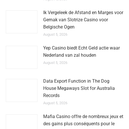
Ik Vergeleek de Afstand en Marges voor
Gemak van Slotrize Casino voor
Belgische Ogen
August 5, 2026
Yep Casino biedt Echt Geld actie waar
Nederland van zal houden
August 5, 2026
Data Export Function in The Dog
House Megaways Slot for Australia
Records
August 5, 2026
Mafia Casino offre de nombreux jeux et
des gains plus conséquents pour le