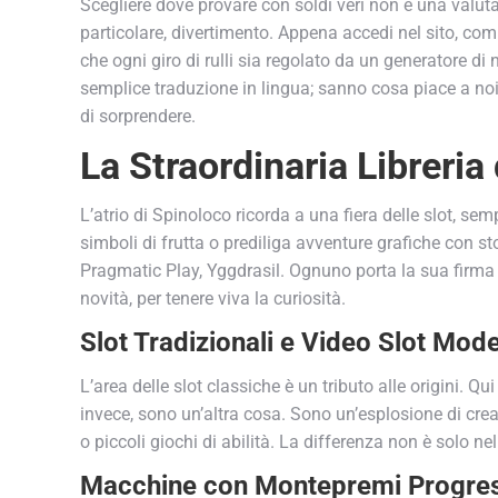
Scegliere dove provare con soldi veri non è una valutaz
particolare, divertimento. Appena accedi nel sito, compr
che ogni giro di rulli sia regolato da un generatore d
semplice traduzione in lingua; sanno cosa piace a no
di sorprendere.
La Straordinaria Libreria 
L’atrio di Spinoloco ricorda a una fiera delle slot, semp
simboli di frutta o prediliga avventure grafiche con st
Pragmatic Play, Yggdrasil. Ognuno porta la sua firma i
novità, per tenere viva la curiosità.
Slot Tradizionali e Video Slot Mod
L’area delle slot classiche è un tributo alle origini. Qu
invece, sono un’altra cosa. Sono un’esplosione di creat
o piccoli giochi di abilità. La differenza non è solo n
Macchine con Montepremi Progre