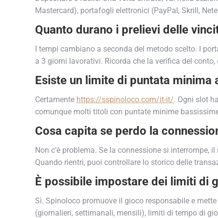
Mastercard), portafogli elettronici (PayPal, Skrill, Net
Quanto durano i prelievi delle vinci
I tempi cambiano a seconda del metodo scelto. I portafog
a 3 giorni lavorativi. Ricorda che la verifica del cont
Esiste un limite di puntata minima a
Certamente
https://sspinoloco.com/it-it/
. Ogni slot h
comunque molti titoli con puntate minime bassissime, 
Cosa capita se perdo la connessio
Non c’è problema. Se la connessione si interrompe, il 
Quando rientri, puoi controllare lo storico delle transa
È possibile impostare dei limiti di
Sì. Spinoloco promuove il gioco responsabile e mette a 
(giornalieri, settimanali, mensili), limiti di tempo di