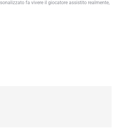
nalizzato fa vivere il giocatore assistito realmente,