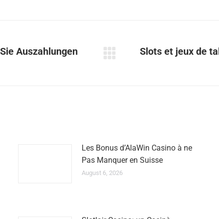
 Sie Auszahlungen
Slots et jeux de t
Next
post:
Les Bonus d’AlaWin Casino à ne
Pas Manquer en Suisse
August 6, 2026