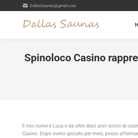
DallasSaunas@gmail.com
Spinoloco Casino rappre
Il mio nome è Luca e da oltre dieci anni scrivo di casi
Casino. Dopo averci giocato per mesi, posso affermare 