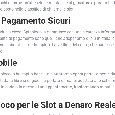
ochi enorme, un’attenzione maniacale al giocatore e parametri di 
 posto nella classifica di chi ama le slot.
di Pagamento Sicuri
fiducia cieca. Spinoloco la garantisce con una sicurezza informat
alità di pagamento sono quelli che adoperiamo di più in Italia: ca
ngono elaborati in modo rapido. La verifica del conto, che può esse
o.
obile
inoloco lo ha capito bene. La piattaforma opera perfettamente da
tta la libreria di giochi a portata di mano, adattata allo schermo 
sso in coda o in attesa di un appuntamento, trasformando minuti n
oco per le Slot a Denaro Real