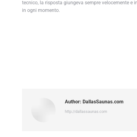
tecnico, la risposta giungeva sempre velocemente e in
in ogni momento.
Author:
DallasSaunas.com
http://dallassaunas.com