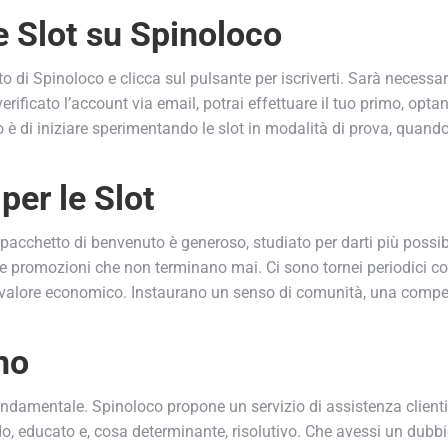
le Slot su Spinoloco
to di Spinoloco e clicca sul pulsante per iscriverti. Sarà necessa
erificato l’account via email, potrai effettuare il tuo primo, o
o è di iniziare sperimentando le slot in modalità di prova, quando 
per le Slot
chetto di benvenuto è generoso, studiato per darti più possibili
e promozioni che non terminano mai. Ci sono tornei periodici con 
lo valore economico. Instaurano un senso di comunità, una com
ano
ndamentale. Spinoloco propone un servizio di assistenza clienti 
pido, educato e, cosa determinante, risolutivo. Che avessi un du