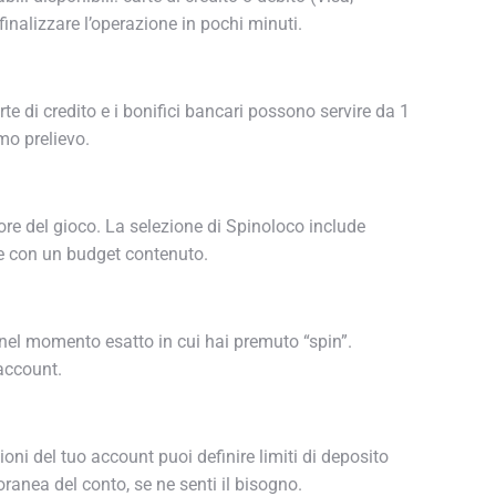
finalizzare l’operazione in pochi minuti.
rte di credito e i bonifici bancari possono servire da 1
mo prelievo.
ore del gioco. La selezione di Spinoloco include
he con un budget contenuto.
o nel momento esatto in cui hai premuto “spin”.
 account.
oni del tuo account puoi definire limiti di deposito
oranea del conto, se ne senti il bisogno.