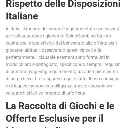
Rispetto delle Disposizioni
Italiane
In Italia, il mondo dei bonus è regolamentato con severità
per salvaguardare i giocatori. SpinoGambino Casino
costruisce le sue offerte, dal benvenuto alle offerte per i
giocatori abituali, osservando questi vincoli alla
perfettamente. I clausole e termini sono formulati in
modo chiaro e dettagliato, specificando sempre i requisiti
di puntata (wagering requirements) da adempiere prima
di un prelievo. La trasparenza qui è tutto. Il mio consiglio
è di leggere sempre con diligenza queste clausole per
valutare il effettivo importo di un’offerta.
La Raccolta di Giochi e le
Offerte Esclusive per il