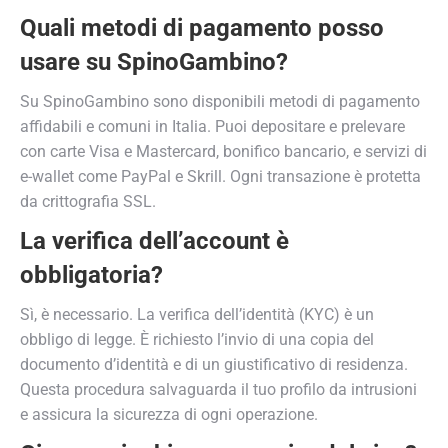
Quali metodi di pagamento posso
usare su SpinoGambino?
Su SpinoGambino sono disponibili metodi di pagamento
affidabili e comuni in Italia. Puoi depositare e prelevare
con carte Visa e Mastercard, bonifico bancario, e servizi di
e-wallet come PayPal e Skrill. Ogni transazione è protetta
da crittografia SSL.
La verifica dell’account è
obbligatoria?
Sì, è necessario. La verifica dell’identità (KYC) è un
obbligo di legge. È richiesto l’invio di una copia del
documento d’identità e di un giustificativo di residenza.
Questa procedura salvaguarda il tuo profilo da intrusioni
e assicura la sicurezza di ogni operazione.