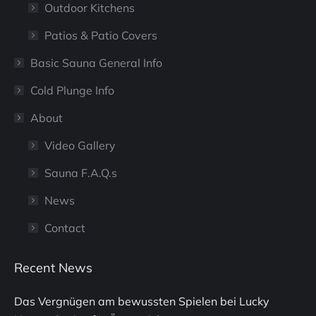
Outdoor Kitchens
Patios & Patio Covers
Basic Sauna General Info
Cold Plunge Info
About
Video Gallery
Sauna F.A.Q.s
News
Contact
Recent News
Das Vergnügen am bewussten Spielen bei Lucky