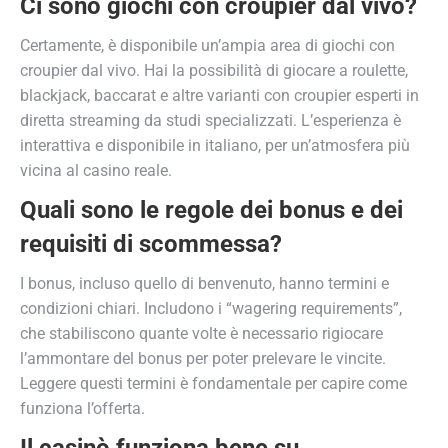
Ci sono giochi con croupier dal vivo?
Certamente, è disponibile un’ampia area di giochi con
croupier dal vivo. Hai la possibilità di giocare a roulette,
blackjack, baccarat e altre varianti con croupier esperti in
diretta streaming da studi specializzati. L’esperienza è
interattiva e disponibile in italiano, per un’atmosfera più
vicina al casino reale.
Quali sono le regole dei bonus e dei
requisiti di scommessa?
I bonus, incluso quello di benvenuto, hanno termini e
condizioni chiari. Includono i “wagering requirements”,
che stabiliscono quante volte è necessario rigiocare
l’ammontare del bonus per poter prelevare le vincite.
Leggere questi termini è fondamentale per capire come
funziona l’offerta.