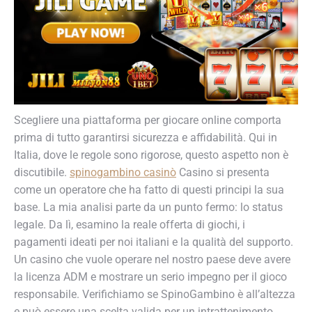
Scegliere una piattaforma per giocare online comporta
prima di tutto garantirsi sicurezza e affidabilità. Qui in
Italia, dove le regole sono rigorose, questo aspetto non è
discutibile.
spinogambino casinò
Casino si presenta
come un operatore che ha fatto di questi principi la sua
base. La mia analisi parte da un punto fermo: lo status
legale. Da lì, esamino la reale offerta di giochi, i
pagamenti ideati per noi italiani e la qualità del supporto.
Un casino che vuole operare nel nostro paese deve avere
la licenza ADM e mostrare un serio impegno per il gioco
responsabile. Verifichiamo se SpinoGambino è all’altezza
e può essere una scelta valida per un intrattenimento