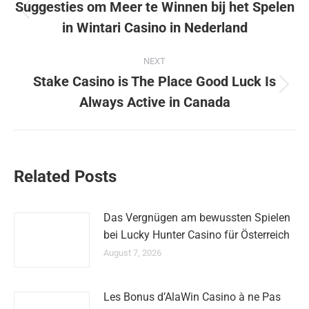
navigation
Suggesties om Meer te Winnen bij het Spelen
Previous
in Wintari Casino in Nederland
post:
NEXT
Stake Casino is The Place Good Luck Is
Next
Always Active in Canada
post:
Related Posts
Das Vergnügen am bewussten Spielen
bei Lucky Hunter Casino für Österreich
August 7, 2026
Les Bonus d’AlaWin Casino à ne Pas