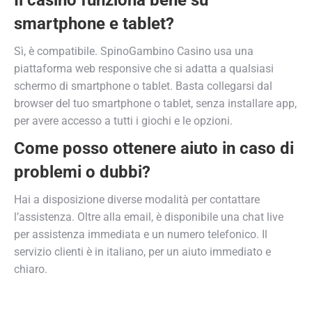
Il casinò funziona bene su
smartphone e tablet?
Sì, è compatibile. SpinoGambino Casino usa una
piattaforma web responsive che si adatta a qualsiasi
schermo di smartphone o tablet. Basta collegarsi dal
browser del tuo smartphone o tablet, senza installare app,
per avere accesso a tutti i giochi e le opzioni.
Come posso ottenere aiuto in caso di
problemi o dubbi?
Hai a disposizione diverse modalità per contattare
l’assistenza. Oltre alla email, è disponibile una chat live
per assistenza immediata e un numero telefonico. Il
servizio clienti è in italiano, per un aiuto immediato e
chiaro.