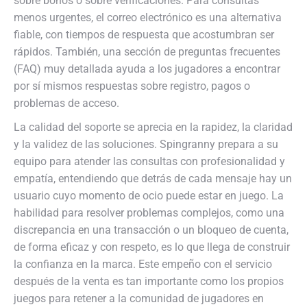
sobre bonos o sobre verificaciones. Para consultas
menos urgentes, el correo electrónico es una alternativa
fiable, con tiempos de respuesta que acostumbran ser
rápidos. También, una sección de preguntas frecuentes
(FAQ) muy detallada ayuda a los jugadores a encontrar
por sí mismos respuestas sobre registro, pagos o
problemas de acceso.
La calidad del soporte se aprecia en la rapidez, la claridad
y la validez de las soluciones. Spingranny prepara a su
equipo para atender las consultas con profesionalidad y
empatía, entendiendo que detrás de cada mensaje hay un
usuario cuyo momento de ocio puede estar en juego. La
habilidad para resolver problemas complejos, como una
discrepancia en una transacción o un bloqueo de cuenta,
de forma eficaz y con respeto, es lo que llega de construir
la confianza en la marca. Este empeño con el servicio
después de la venta es tan importante como los propios
juegos para retener a la comunidad de jugadores en