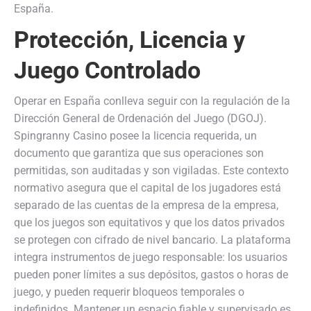
España.
Protección, Licencia y
Juego Controlado
Operar en España conlleva seguir con la regulación de la
Dirección General de Ordenación del Juego (DGOJ).
Spingranny Casino posee la licencia requerida, un
documento que garantiza que sus operaciones son
permitidas, son auditadas y son vigiladas. Este contexto
normativo asegura que el capital de los jugadores está
separado de las cuentas de la empresa de la empresa,
que los juegos son equitativos y que los datos privados
se protegen con cifrado de nivel bancario. La plataforma
integra instrumentos de juego responsable: los usuarios
pueden poner límites a sus depósitos, gastos o horas de
juego, y pueden requerir bloqueos temporales o
indefinidos. Mantener un espacio fiable y supervisado es