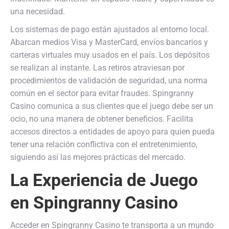
una necesidad.
Los sistemas de pago están ajustados al entorno local.
Abarcan medios Visa y MasterCard, envíos bancarios y
carteras virtuales muy usados en el país. Los depósitos
se realizan al instante. Las retiros atraviesan por
procedimientos de validación de seguridad, una norma
común en el sector para evitar fraudes. Spingranny
Casino comunica a sus clientes que el juego debe ser un
ocio, no una manera de obtener beneficios. Facilita
accesos directos a entidades de apoyo para quien pueda
tener una relación conflictiva con el entretenimiento,
siguiendo así las mejores prácticas del mercado.
La Experiencia de Juego
en Spingranny Casino
Acceder en Spingranny Casino te transporta a un mundo