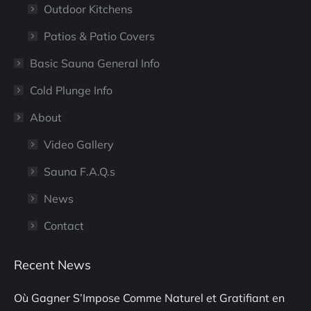
Outdoor Kitchens
Patios & Patio Covers
Basic Sauna General Info
Cold Plunge Info
About
Video Gallery
Sauna F.A.Q.s
News
Contact
Recent News
Où Gagner S’Impose Comme Naturel et Gratifiant en