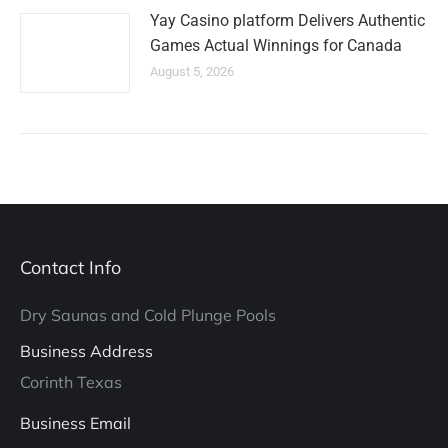
Yay Casino platform Delivers Authentic
Games Actual Winnings for Canada
August 5, 2026
Contact Info
Dry Saunas and Cold Plunge Pools
Business Address
Corinth Texas
Business Email