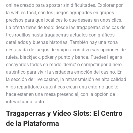
online creado para apostar sin dificultades. Explorar por
la web es fácil, con los juegos agrupados en grupos
precisos para que localices lo que deseas en unos clics.
La oferta tiene de todo: desde las tragaperras clásicas de
tres rodillos hasta tragaperras actuales con gráficos
detallados y buenas historias. También hay una zona
destacada de juegos de naipes, con diversas opciones de
ruleta, blackjack, póker y punto y banca. Puedes llegar a
ensayarlos todos en modo ‘demo’ o competir por dinero
auténtico para vivir la verdadera emoción del casino. En
la sección de ‘live casino’, la retransmisión en alta calidad
y los repartidores auténticos crean una entorno que te
hace estar en una mesa presencial, con la opción de
interactuar al acto.
Tragaperras y Video Slots: El Centro
de la Plataforma