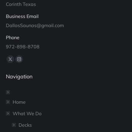
Corinth Texas
Business Email
DallasSaunas@gmail.com
Phone
972-898-8708
Find us on:
X
Instagram
page
page
Navigation
opens
opens
in
in
new
new
window
window
Home
What We Do
Decks