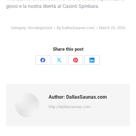
gioco e la nostra libertà al Casinò Spinbara.
Category:
Uncategorized
By
DallasSaunas.com
March 23, 2026
Share this post
Share
Share
Share
Share
on
on
on
on
Facebook
X
Pinterest
LinkedIn
Author:
DallasSaunas.com
http://dallassaunas.com