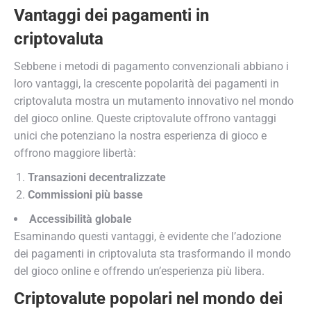
Vantaggi dei pagamenti in
criptovaluta
Sebbene i metodi di pagamento convenzionali abbiano i
loro vantaggi, la crescente popolarità dei pagamenti in
criptovaluta mostra un mutamento innovativo nel mondo
del gioco online. Queste criptovalute offrono vantaggi
unici che potenziano la nostra esperienza di gioco e
offrono maggiore libertà:
Transazioni decentralizzate
Commissioni più basse
Accessibilità globale
Esaminando questi vantaggi, è evidente che l’adozione
dei pagamenti in criptovaluta sta trasformando il mondo
del gioco online e offrendo un’esperienza più libera.
Criptovalute popolari nel mondo dei