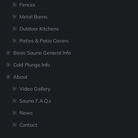
Fences
Metal Barns
Outdoor Kitchens
Patios & Patio Covers
Basic Sauna General Info
Cold Plunge Info
About
Video Gallery
Sauna F.A.Q.s
News
Contact