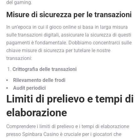
del gaming.
Misure di sicurezza per le transazioni
In un’epoca in cui il gioco online si basa in larga misura
sulle transazioni digitali, assicurare la sicurezza di questi
pagamenti è fondamentale. Dobbiamo concentrarci sulle
chiave misure di sicurezza per tutelare le nostre
transazioni:
Crittografia delle transazioni
Rilevamento delle frodi
Audit periodici
Limiti di prelievo e tempi di
elaborazione
Comprendere i limiti di prelievo e i tempi di elaborazione
presso Spinbara Casino è cruciale per i giocatori che