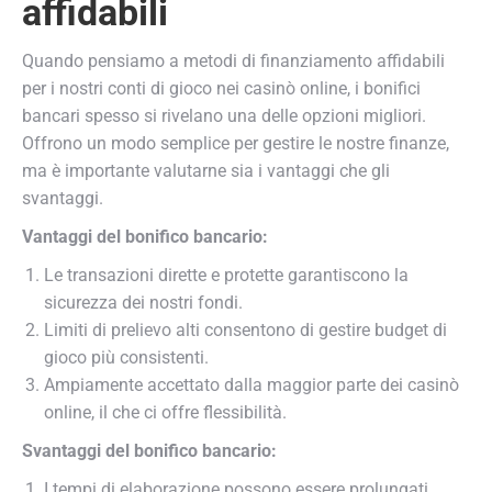
affidabili
Quando pensiamo a metodi di finanziamento affidabili
per i nostri conti di gioco nei casinò online, i bonifici
bancari spesso si rivelano una delle opzioni migliori.
Offrono un modo semplice per gestire le nostre finanze,
ma è importante valutarne sia i vantaggi che gli
svantaggi.
Vantaggi del bonifico bancario:
Le transazioni dirette e protette garantiscono la
sicurezza dei nostri fondi.
Limiti di prelievo alti consentono di gestire budget di
gioco più consistenti.
Ampiamente accettato dalla maggior parte dei casinò
online, il che ci offre flessibilità.
Svantaggi del bonifico bancario:
I tempi di elaborazione possono essere prolungati,