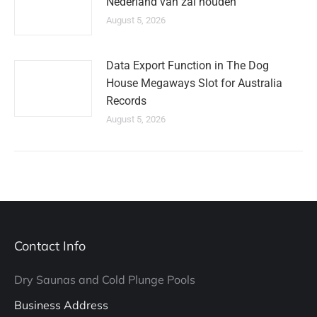
Nederland van zal houden
August 5, 2026
Data Export Function in The Dog
House Megaways Slot for Australia
Records
August 5, 2026
Contact Info
Dry Saunas and Cold Plunge Pools
Business Address