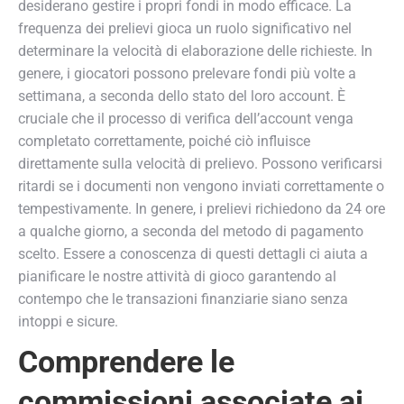
desiderano gestire i propri fondi in modo efficace. La
frequenza dei prelievi gioca un ruolo significativo nel
determinare la velocità di elaborazione delle richieste. In
genere, i giocatori possono prelevare fondi più volte a
settimana, a seconda dello stato del loro account. È
cruciale che il processo di verifica dell’account venga
completato correttamente, poiché ciò influisce
direttamente sulla velocità di prelievo. Possono verificarsi
ritardi se i documenti non vengono inviati correttamente o
tempestivamente. In genere, i prelievi richiedono da 24 ore
a qualche giorno, a seconda del metodo di pagamento
scelto. Essere a conoscenza di questi dettagli ci aiuta a
pianificare le nostre attività di gioco garantendo al
contempo che le transazioni finanziarie siano senza
intoppi e sicure.
Comprendere le
commissioni associate ai