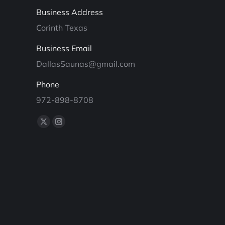
Business Address
Corinth Texas
Business Email
DallasSaunas@gmail.com
Phone
972-898-8708
Find us on:
X
Instagram
page
page
opens
opens
in
in
new
new
window
window