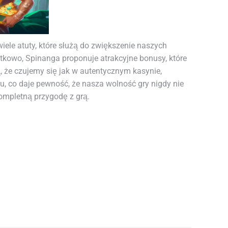
ele atuty, które służą do zwiększenie naszych
odatkowo, Spinanga proponuje atrakcyjne bonusy, które
, że czujemy się jak w autentycznym kasynie,
u, co daje pewność, że nasza wolność gry nigdy nie
kompletną przygodę z grą.