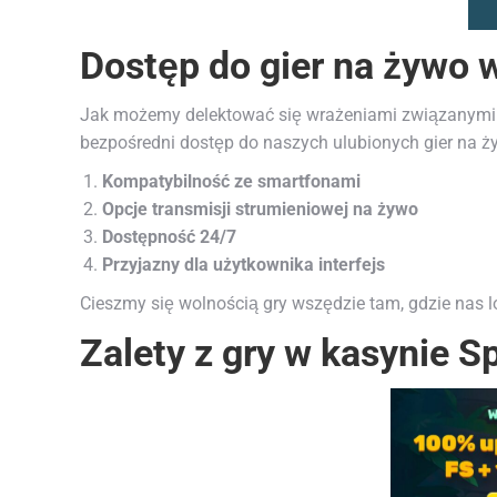
Dostęp do gier na żywo 
Jak możemy delektować się wrażeniami związanymi z
bezpośredni dostęp do naszych ulubionych gier na 
Kompatybilność ze smartfonami
Opcje transmisji strumieniowej na żywo
Dostępność 24/7
Przyjazny dla użytkownika interfejs
Cieszmy się wolnością gry wszędzie tam, gdzie nas lo
Zalety z gry w kasynie S