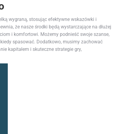
o
lką wygraną, stosując efektywne wskazówki i
ewnia, że nasze środki będą wystarczające na dłużej
ościom i komfortowi. Możemy podnieść swoje szanse,
ć, a kiedy spasować. Dodatkowo, musimy zachować
e kapitałem i skuteczne strategie gry,