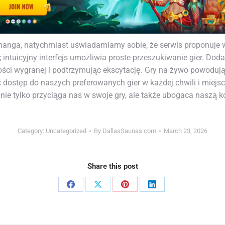
anga, natychmiast uświadamiamy sobie, że serwis proponuje wi
e; intuicyjny interfejs umożliwia proste przeszukiwanie gier. D
ści wygranej i podtrzymując ekscytację. Gry na żywo powodują
ostęp do naszych preferowanych gier w każdej chwili i miejsc
nie tylko przyciąga nas w swoje gry, ale także ubogaca naszą 
Category:
Uncategorized
By
DallasSaunas.com
March 23, 2026
Share this post
Share
Share
Share
Share
on
on
on
on
Facebook
X
Pinterest
LinkedIn