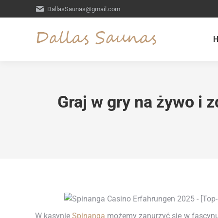
DallasSaunas@gmail.com
Graj w gry na żywo i 
W kasynie
Spinanga
możemy zanurzyć się w fascynuj