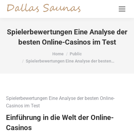
Spielerbewertungen Eine Analyse der
besten Online-Casinos im Test
You are here:
Home
Public
Spielerbewertungen Eine Analyse der besten…
Spielerbewertungen Eine Analyse der besten Online-
Casinos im Test
Einführung in die Welt der Online-
Casinos