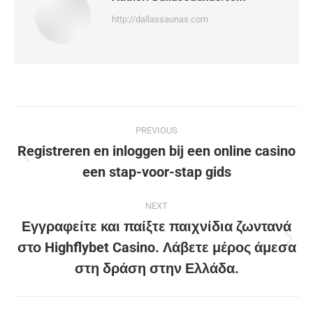
http://dallassaunas.com
Post
PREVIOUS
navigation
Registreren en inloggen bij een online casino
Previous
een stap-voor-stap gids
post:
NEXT
Εγγραφείτε και παίξτε παιχνίδια ζωντανά
στο Highflybet Casino. Λάβετε μέρος άμεσα
Next
post:
στη δράση στην Ελλάδα.