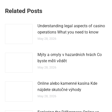
Related Posts
Understanding legal aspects of casino
operations What you need to know
May 28, 2026
Mýty a omyly v hazardních hrách Co
byste měli vědět
May 28, 2026
Online alebo kamenné kasína Kde
nájdete skutočné výhody
May 28, 2026