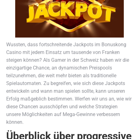
Wussten, dass fortschreitende Jackpots im Bonuskong
Casino mit jedem Einsatz um tausende von Franken
steigen können? Als Gamer in der Schweiz haben wir die
einzigartige Chance, an dynamischen Preispools
teilzunehmen, die weit mehr bieten als traditionelle
Spielautomaten. Zu begreifen, wie sich diese Jackpots
entwickeln und wann man spielen sollte, kann unseren
Erfolg maßgeblich bestimmen. Werfen wir uns an, wie wir
diese Chancen ausschöpfen und welche Strategien
unsere Möglichkeiten auf Mega-Gewinne verbessern
können.
Überblick über progressive