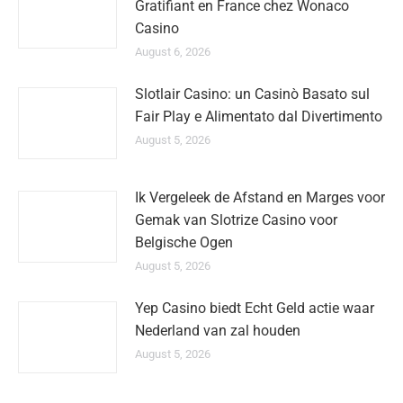
Gratifiant en France chez Wonaco
Casino
August 6, 2026
Slotlair Casino: un Casinò Basato sul
Fair Play e Alimentato dal Divertimento
August 5, 2026
Ik Vergeleek de Afstand en Marges voor
Gemak van Slotrize Casino voor
Belgische Ogen
August 5, 2026
Yep Casino biedt Echt Geld actie waar
Nederland van zal houden
August 5, 2026