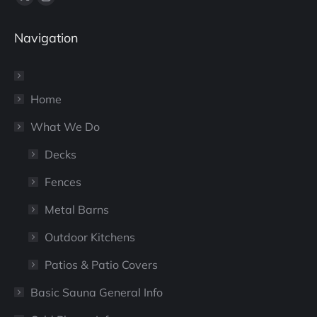
X
Instagram
page
page
Navigation
opens
opens
in
in
new
new
window
window
Home
What We Do
Decks
Fences
Metal Barns
Outdoor Kitchens
Patios & Patio Covers
Basic Sauna General Info