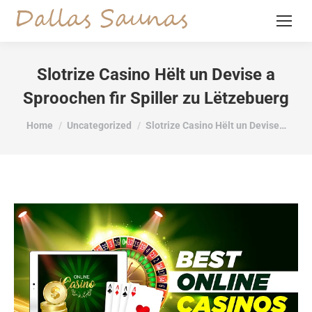
Slotrize Casino Hëlt un Devise a
Sproochen fir Spiller zu Lëtzebuerg
You are here:
Home
Uncategorized
Slotrize Casino Hëlt un Devise…