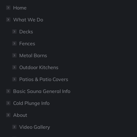
window
window
Home
What We Do
Decks
Fences
Metal Barns
Outdoor Kitchens
Patios & Patio Covers
Basic Sauna General Info
Cold Plunge Info
About
Video Gallery