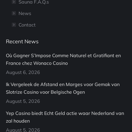
Sauna F.A.Q.s
News
Contact
Recent News
Où Gagner S’Impose Comme Naturel et Gratifiant en
France chez Wonaco Casino
August 6, 2026
Ik Vergeleek de Afstand en Marges voor Gemak van
Slotrize Casino voor Belgische Ogen
August 5, 2026
Yep Casino biedt Echt Geld actie waar Nederland van
zal houden
August 5, 2026