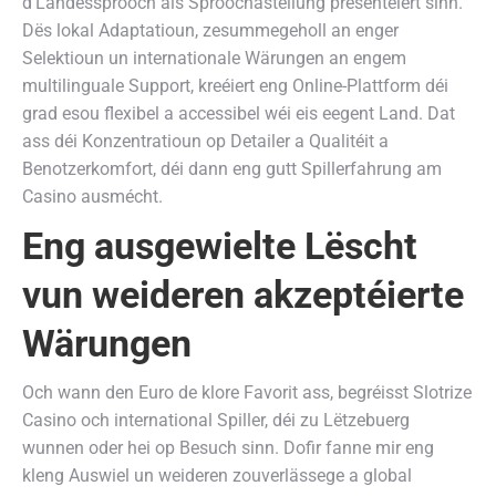
d’Landessprooch als Sproochastellung presentéiert sinn.
Dës lokal Adaptatioun, zesummegeholl an enger
Selektioun un internationale Wärungen an engem
multilinguale Support, kreéiert eng Online-Plattform déi
grad esou flexibel a accessibel wéi eis eegent Land. Dat
ass déi Konzentratioun op Detailer a Qualitéit a
Benotzerkomfort, déi dann eng gutt Spillerfahrung am
Casino ausmécht.
Eng ausgewielte Lëscht
vun weideren akzeptéierte
Wärungen
Och wann den Euro de klore Favorit ass, begréisst Slotrize
Casino och international Spiller, déi zu Lëtzebuerg
wunnen oder hei op Besuch sinn. Dofir fanne mir eng
kleng Auswiel un weideren zouverlässege a global