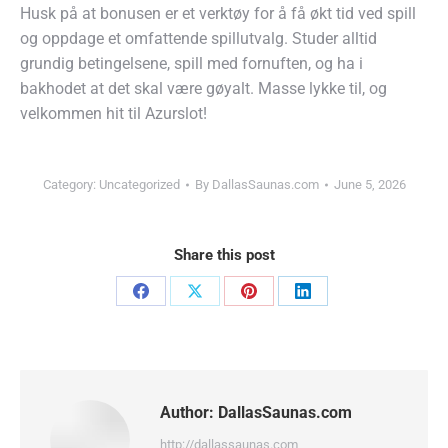
Husk på at bonusen er et verktøy for å få økt tid ved spill
og oppdage et omfattende spillutvalg. Studer alltid
grundig betingelsene, spill med fornuften, og ha i
bakhodet at det skal være gøyalt. Masse lykke til, og
velkommen hit til Azurslot!
Category:
Uncategorized
By
DallasSaunas.com
June 5, 2026
Share this post
Share
Share
Share
Share
on
on
on
on
Facebook
X
Pinterest
LinkedIn
Author:
DallasSaunas.com
http://dallassaunas.com