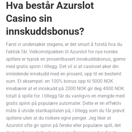
Hva består Azurslot
Casino sin
innskuddsbonus?
Først vi undersøker stegene, er det smart å forstå hva du
faktisk får. Velkomstpakken til Azurslot for nye norske
spillere er typisk en prosentbasert innskuddsbonus, gjerne
med gratis spinn i tillegg. Det vil si at casinoet øker din
innledende innskudd med en prosent, opp til en bestemt
sum. Et eksempel: en 100% bonus opp til 5000 NOK
innebærer at et innskudd på 2000 NOK gir deg 4000 NOK
totalt å spille for. I tillegg får du vanligvis en mengde med
gratis spinn på populære automater. Dette er en effektiv
måte å utvide startkapitalen på, i tillegg som du får prøvd
spillene uten at du risikere egne penger. Jeg liker at
Azurslot ofte gir spinn på ferske eller populære spill, det