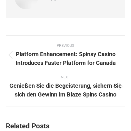
Post
PREVIOUS
navigation
Platform Enhancement: Spinsy Casino
Previous
Introduces Faster Platform for Canada
post:
NEXT
Genießen Sie die Begeisterung, sichern Sie
Next
sich den Gewinn im Blaze Spins Casino
post:
Related Posts