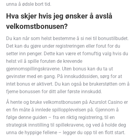
unna å ødsle bort tid.
Hva skjer hvis jeg ønsker å avslå
velkomstbonusen?
Du kan når som helst bestemme å si nei til bonustilbudet.
Det kan du gjøre under registreringen eller forut for du
setter inn penger. Dette kan være et fornuftig valg hvis du
helst vil å spille foruten de krevende
gjennomspillingskravene. Uten bonus kan du ta ut
gevinster med en gang. På innskuddssiden, sørg for at
intet bonus er aktivert. Du kan også be brukerstøtten om å
fjerne bonussen for ditt aller første innskudd.
Å hente og bruke velkomstbonusen på Azurslot Casino er
en fin måte å innlede spillopplevelsen på. Gjennom å
følge denne guiden – fra en riktig registrering, til en
strategisk innstilling til spillekravene, og ved å holde deg
unna de hyppige fellene – legger du opp til en flott start.