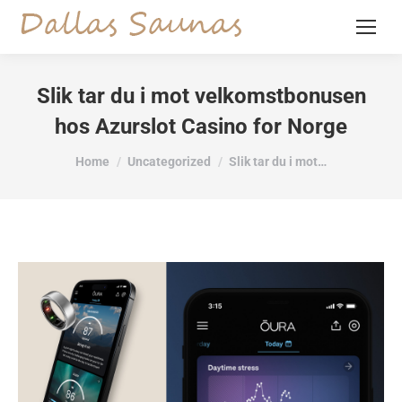
Slik tar du i mot velkomstbonusen
hos Azurslot Casino for Norge
You are here:
Home
Uncategorized
Slik tar du i mot…