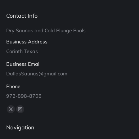
Contact Info
Dry Saunas and Cold Plunge Pools
Business Address
Corinth Texas
Business Email
DallasSaunas@gmail.com
Phone
972-898-8708
Find us on:
X
Instagram
page
page
Navigation
opens
opens
in
in