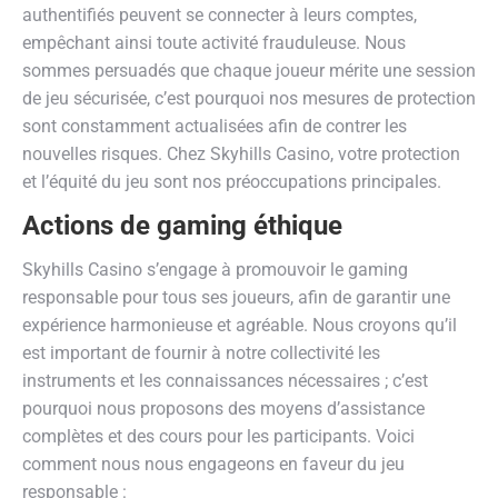
authentifiés peuvent se connecter à leurs comptes,
empêchant ainsi toute activité frauduleuse. Nous
sommes persuadés que chaque joueur mérite une session
de jeu sécurisée, c’est pourquoi nos mesures de protection
sont constamment actualisées afin de contrer les
nouvelles risques. Chez Skyhills Casino, votre protection
et l’équité du jeu sont nos préoccupations principales.
Actions de gaming éthique
Skyhills Casino s’engage à promouvoir le gaming
responsable pour tous ses joueurs, afin de garantir une
expérience harmonieuse et agréable. Nous croyons qu’il
est important de fournir à notre collectivité les
instruments et les connaissances nécessaires ; c’est
pourquoi nous proposons des moyens d’assistance
complètes et des cours pour les participants. Voici
comment nous nous engageons en faveur du jeu
responsable :