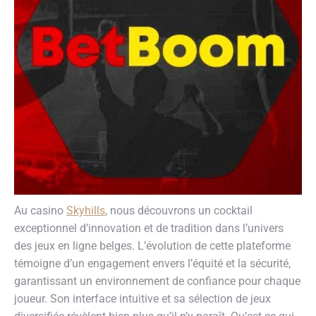
Au casino
Skyhills
, nous découvrons un cocktail
exceptionnel d’innovation et de tradition dans l’univers
des jeux en ligne belges. L’évolution de cette plateforme
témoigne d’un engagement envers l’équité et la sécurité,
garantissant un environnement de confiance pour chaque
joueur. Son interface intuitive et sa sélection de jeux