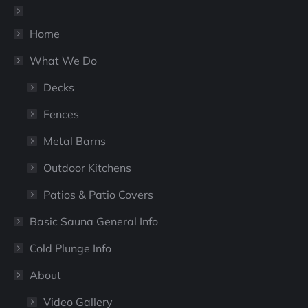
new
new
window
window
Home
What We Do
Decks
Fences
Metal Barns
Outdoor Kitchens
Patios & Patio Covers
Basic Sauna General Info
Cold Plunge Info
About
Video Gallery