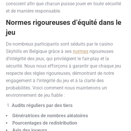
conscient afin que chacun puisse jouer en toute sécurité
et de manière responsable.
Normes rigoureuses d’équité dans le
jeu
De nombreux participants sont séduits par le casino
Skyhills en Belgique grâce à ses
normes
rigoureuses
d’intégrité des jeux, qui privilégient le fair-play et la
sécurité. Nous nous efforçons à garantir que chaque jeu
respecte des règles rigoureuses, démontrant de notre
engagement à l’intégrité du jeu et à la clarté des
probabilités. Voici comment nous maintenons un
environnement de jeu fiable :
Audits réguliers par des tiers
Génératrices de nombres aléatoires
Pourcentages de redistribution
Avis des joueurs