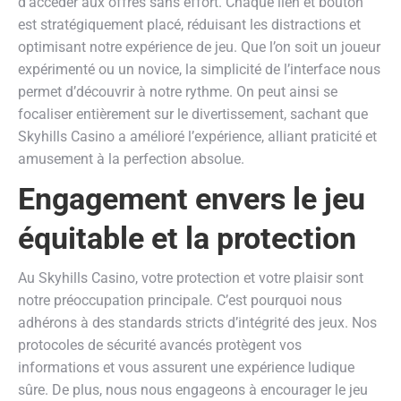
d’accéder aux offres sans effort. Chaque lien et bouton
est stratégiquement placé, réduisant les distractions et
optimisant notre expérience de jeu. Que l’on soit un joueur
expérimenté ou un novice, la simplicité de l’interface nous
permet d’découvrir à notre rythme. On peut ainsi se
focaliser entièrement sur le divertissement, sachant que
Skyhills Casino a amélioré l’expérience, alliant praticité et
amusement à la perfection absolue.
Engagement envers le jeu
équitable et la protection
Au Skyhills Casino, votre protection et votre plaisir sont
notre préoccupation principale. C’est pourquoi nous
adhérons à des standards stricts d’intégrité des jeux. Nos
protocoles de sécurité avancés protègent vos
informations et vous assurent une expérience ludique
sûre. De plus, nous nous engageons à encourager le jeu