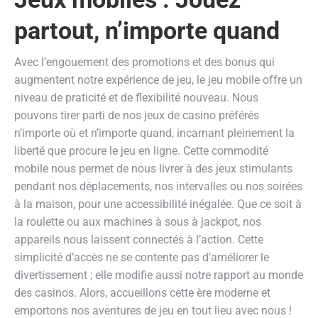
partout, n’importe quand
Avec l’engouement des promotions et des bonus qui
augmentent notre expérience de jeu, le jeu mobile offre un
niveau de praticité et de flexibilité nouveau. Nous
pouvons tirer parti de nos jeux de casino préférés
n’importe où et n’importe quand, incarnant pleinement la
liberté que procure le jeu en ligne. Cette commodité
mobile nous permet de nous livrer à des jeux stimulants
pendant nos déplacements, nos intervalles ou nos soirées
à la maison, pour une accessibilité inégalée. Que ce soit à
la roulette ou aux machines à sous à jackpot, nos
appareils nous laissent connectés à l’action. Cette
simplicité d’accès ne se contente pas d’améliorer le
divertissement ; elle modifie aussi notre rapport au monde
des casinos. Alors, accueillons cette ère moderne et
emportons nos aventures de jeu en tout lieu avec nous !