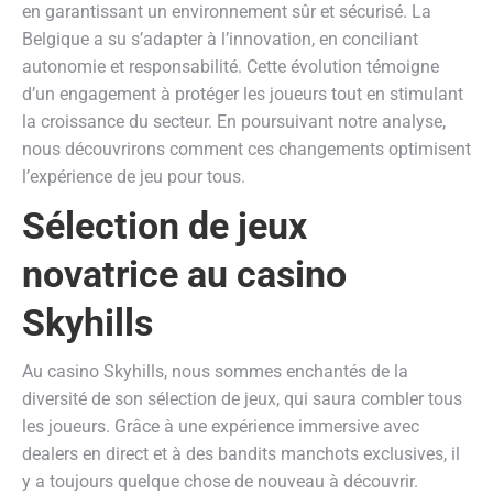
en garantissant un environnement sûr et sécurisé. La
Belgique a su s’adapter à l’innovation, en conciliant
autonomie et responsabilité. Cette évolution témoigne
d’un engagement à protéger les joueurs tout en stimulant
la croissance du secteur. En poursuivant notre analyse,
nous découvrirons comment ces changements optimisent
l’expérience de jeu pour tous.
Sélection de jeux
novatrice au casino
Skyhills
Au casino Skyhills, nous sommes enchantés de la
diversité de son sélection de jeux, qui saura combler tous
les joueurs. Grâce à une expérience immersive avec
dealers en direct et à des bandits manchots exclusives, il
y a toujours quelque chose de nouveau à découvrir.