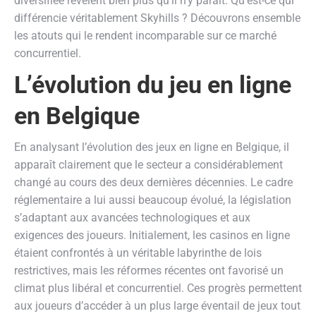
diversifiée révèlent bien plus qu’il n’y paraît. Qu’est-ce qui
différencie véritablement Skyhills ? Découvrons ensemble
les atouts qui le rendent incomparable sur ce marché
concurrentiel.
L’évolution du jeu en ligne
en Belgique
En analysant l’évolution des jeux en ligne en Belgique, il
apparaît clairement que le secteur a considérablement
changé au cours des deux dernières décennies. Le cadre
réglementaire a lui aussi beaucoup évolué, la législation
s’adaptant aux avancées technologiques et aux
exigences des joueurs. Initialement, les casinos en ligne
étaient confrontés à un véritable labyrinthe de lois
restrictives, mais les réformes récentes ont favorisé un
climat plus libéral et concurrentiel. Ces progrès permettent
aux joueurs d’accéder à un plus large éventail de jeux tout