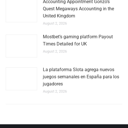
Accounting Appointment Gonzo’s
Quest Megaways Accounting in the
United Kingdom
August 2, 2026
Mostbet’s gaming platform Payout
Times Detailed for UK
August 2, 2026
La plataforma Slota agrega nuevos
juegos semanales en España para los
jugadores
August 2, 2026