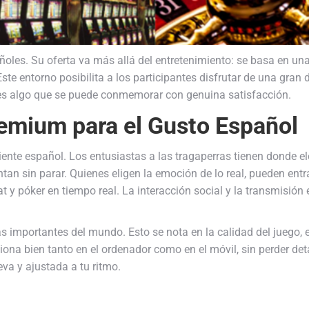
ñoles. Su oferta va más allá del entretenimiento: se basa en u
te entorno posibilita a los participantes disfrutar de una gran 
ar, es algo que se puede conmemorar con genuina satisfacción.
emium para el Gusto Español
nte español. Los entusiastas a las tragaperras tienen donde eleg
an sin parar. Quienes eligen la emoción de lo real, pueden entrar
at y póker en tiempo real. La interacción social y la transmisión
 importantes del mundo. Esto se nota en la calidad del juego, 
ona bien tanto en el ordenador como en el móvil, sin perder detal
eva y ajustada a tu ritmo.