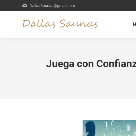
DallasSaunas@gmail.com
Juega con Confianz