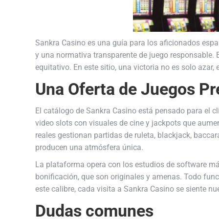
Sankra Casino es una guía para los aficionados espa
y una normativa transparente de juego responsable. Es
equitativo. En este sitio, una victoria no es solo az
Una Oferta de Juegos Pr
El catálogo de Sankra Casino está pensado para el clie
video slots con visuales de cine y jackpots que aument
reales gestionan partidas de ruleta, blackjack, baccar
producen una atmósfera única.
La plataforma opera con los estudios de software más
bonificación, que son originales y amenas. Todo funci
este calibre, cada visita a Sankra Casino se siente nu
Dudas comunes