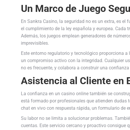
Un Marco de Juego Segu
En Sankra Casino, la seguridad no es un extra, es el
el cumplimiento de la ley española y europea. Cada t
Además, los juegos emplean generadores de números al
imprevisibles.
Este entorno regulatorio y tecnológico proporciona a 
un compromiso activo con la integridad. Cualquier usu
no es frecuente, y colabora a construir una confianza
Asistencia al Cliente en
La confianza en un casino online también se construy
está formado por profesionales que atienden dudas t
chat en vivo con respuesta rápida, un formulario de e
Su labor no se limita a solucionar problemas. Tambié
cuentas. Este servicio cercano y proactivo consigue 