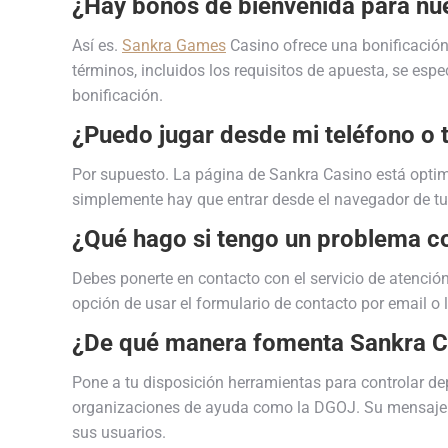
¿Hay bonos de bienvenida para nu
Así es.
Sankra Games
Casino ofrece una bonificación 
términos, incluidos los requisitos de apuesta, se espe
bonificación.
¿Puedo jugar desde mi teléfono o 
Por supuesto. La página de Sankra Casino está optim
simplemente hay que entrar desde el navegador de tu d
¿Qué hago si tengo un problema co
Debes ponerte en contacto con el servicio de atención
opción de usar el formulario de contacto por email o l
¿De qué manera fomenta Sankra Ca
Pone a tu disposición herramientas para controlar de
organizaciones de ayuda como la DGOJ. Su mensaje si
sus usuarios.