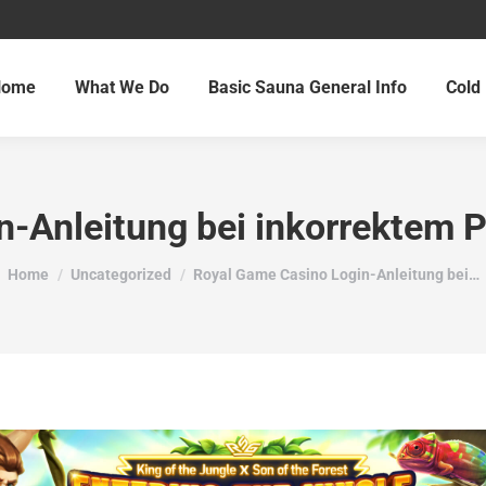
Home
What We Do
Basic Sauna General Info
Cold 
-Anleitung bei inkorrektem 
You are here:
Home
Uncategorized
Royal Game Casino Login-Anleitung bei…