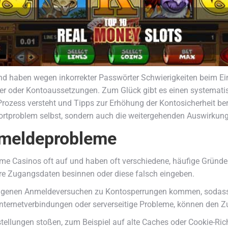
nd haben wegen inkorrekter Passwörter Schwierigkeiten beim Ei
er oder Kontoaussetzungen. Zum Glück gibt es einen systemati
Prozess versteht und Tipps zur Erhöhung der Kontosicherheit berü
sswortproblem selbst, sondern auch die weitergehenden Auswirku
nmeldeprobleme
 Casinos oft auf und haben oft verschiedene, häufige Gründe. 
hre Zugangsdaten besinnen oder diese falsch eingeben.
lagenen Anmeldeversuchen zu Kontosperrungen kommen, sodass 
Internetverbindungen oder serverseitige Probleme, können den Zu
ellungen stoßen, zum Beispiel auf alte Caches oder Cookie-Richt