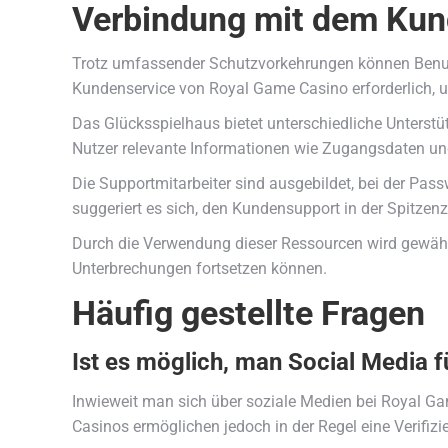
Verbindung mit dem Kun
Trotz umfassender Schutzvorkehrungen können Benutze
Kundenservice von Royal Game Casino erforderlich,
Das Glücksspielhaus bietet unterschiedliche Unterst
Nutzer relevante Informationen wie Zugangsdaten und
Die Supportmitarbeiter sind ausgebildet, bei der Pas
suggeriert es sich, den Kundensupport in der Spitzenz
Durch die Verwendung dieser Ressourcen wird gewähr
Unterbrechungen fortsetzen können.
Häufig gestellte Fragen
Ist es möglich, man Social Media
Inwieweit man sich über soziale Medien bei Royal Gam
Casinos ermöglichen jedoch in der Regel eine Verifiz