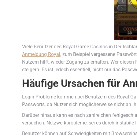
Viele Benutzer des Royal Game Casinos in Deutschla
Anmeldung Royal
, zum Beispiel vergessene Passwört
Nutzern hilft, wieder Zugang zu erhalten. Wer diesen 
steigern. Es ist jedoch essentiell, nicht nur das Pa
Häufige Ursachen für A
Login-Probleme kommen bei Benutzern des Royal Game
Passworts, da Nutzer sich möglicherweise nicht an i
Darüber hinaus kann es nach zahlreichen fehlgesch
versuchen. Netzwerkprobleme, sei es durch instabile 
Benutzer können auf Schwierigkeiten mit Browsereinst