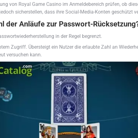
dung von Royal Game Casino im Anmeldebereich prüfen, ob dies
edoch sicherstellen, dass ihre Social-Media-Konten geschützt v
ahl der Anläufe zur Passwort-Rücksetzung
sswortwiederherstellung in der Regel begrenzt.
btem Zugriff. Übersteigt ein Nutzer die erlaubte Zahl an Wieder
neut versuchen kann.