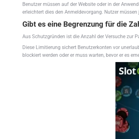
Benutzer müssen auf der Website oder in der Anwen
erleichtert dies den Anmeldevorgang. Nutzer müssen j
Gibt es eine Begrenzung für die Z
Aus Schutzgründen ist die Anzahl der Versuche zur Pa
Diese Limitierung sichert Benutzerkonten vor unerlau
blockiert werden oder er muss warten, bevor er es er