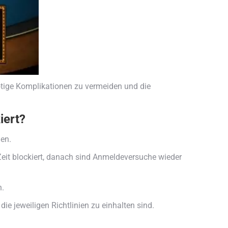
ötige Komplikationen zu vermeiden und die
iert?
en.
Zeit blockiert, danach sind Anmeldeversuche wieder
n.
 jeweiligen Richtlinien zu einhalten sind.