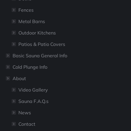
Fences
Metal Barns
Outdoor Kitchens
Patios & Patio Covers
Basic Sauna General Info
Cold Plunge Info
About
Video Gallery
Sauna F.A.Q.s
News
Contact