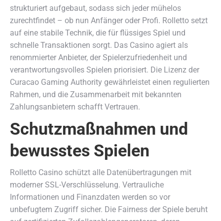
strukturiert aufgebaut, sodass sich jeder mühelos
zurechtfindet – ob nun Anfänger oder Profi. Rolletto setzt
auf eine stabile Technik, die für flüssiges Spiel und
schnelle Transaktionen sorgt. Das Casino agiert als
renommierter Anbieter, der Spielerzufriedenheit und
verantwortungsvolles Spielen priorisiert. Die Lizenz der
Curacao Gaming Authority gewährleistet einen regulierten
Rahmen, und die Zusammenarbeit mit bekannten
Zahlungsanbietern schafft Vertrauen.
Schutzmaßnahmen und
bewusstes Spielen
Rolletto Casino schützt alle Datenübertragungen mit
moderner SSL-Verschlüsselung. Vertrauliche
Informationen und Finanzdaten werden so vor
unbefugtem Zugriff sicher. Die Fairness der Spiele beruht