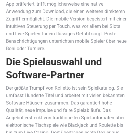
App präferiert, trifft möglicherweise eine native
Anwendung zum Download, die einen weiteren direkteren
Zugriff ermöglicht. Die mobile Version begeistert mit einer
intuitiven Steuerung per Touch, was vor allem bei Slots
und Live-Spielen für ein flüssiges Gefühl sorgt. Push-
Benachrichtigungen unterrichten mobile Spieler über neue
Boni oder Turniere.
Die Spielauswahl und
Software-Partner
Der größte Trumpf von Rolletto ist sein Spielkatalog. Sie
umfasst Hunderte Titel und arbeitet mit vielen bekannten
Software-Häusern zusammen. Das garantiert hohe
Qualität, neue Impulse und faire Spielabläufe. Das
Angebot erstreckt von traditionellen Spielautomaten über
elektronische Tischspiele wie Blackjack und Roulette bis
hin zum Live Casino. Dort übertragen echte Dealer aus