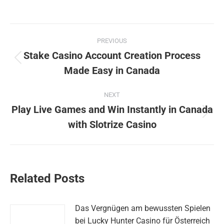
Post
PREVIOUS
navigation
Stake Casino Account Creation Process
Previous
Made Easy in Canada
post:
NEXT
Play Live Games and Win Instantly in Canada
Next
with Slotrize Casino
post:
Related Posts
Das Vergnügen am bewussten Spielen
bei Lucky Hunter Casino für Österreich