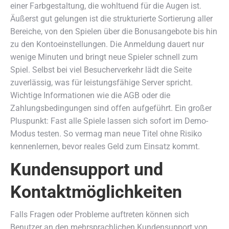
einer Farbgestaltung, die wohltuend für die Augen ist.
Äußerst gut gelungen ist die strukturierte Sortierung aller
Bereiche, von den Spielen über die Bonusangebote bis hin
zu den Kontoeinstellungen. Die Anmeldung dauert nur
wenige Minuten und bringt neue Spieler schnell zum
Spiel. Selbst bei viel Besucherverkehr lädt die Seite
zuverlässig, was für leistungsfähige Server spricht.
Wichtige Informationen wie die AGB oder die
Zahlungsbedingungen sind offen aufgeführt. Ein großer
Pluspunkt: Fast alle Spiele lassen sich sofort im Demo-
Modus testen. So vermag man neue Titel ohne Risiko
kennenlernen, bevor reales Geld zum Einsatz kommt.
Kundensupport und
Kontaktmöglichkeiten
Falls Fragen oder Probleme auftreten können sich
Benutzer an den mehrsprachlichen Kundensupport von