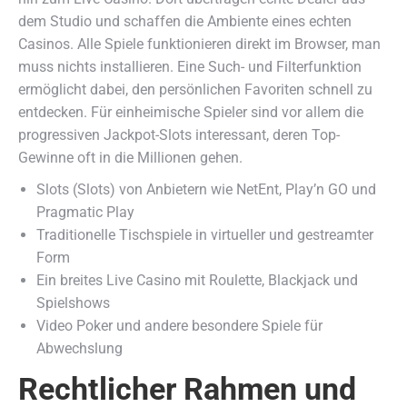
dem Studio und schaffen die Ambiente eines echten
Casinos. Alle Spiele funktionieren direkt im Browser, man
muss nichts installieren. Eine Such- und Filterfunktion
ermöglicht dabei, den persönlichen Favoriten schnell zu
entdecken. Für einheimische Spieler sind vor allem die
progressiven Jackpot-Slots interessant, deren Top-
Gewinne oft in die Millionen gehen.
Slots (Slots) von Anbietern wie NetEnt, Play’n GO und
Pragmatic Play
Traditionelle Tischspiele in virtueller und gestreamter
Form
Ein breites Live Casino mit Roulette, Blackjack und
Spielshows
Video Poker und andere besondere Spiele für
Abwechslung
Rechtlicher Rahmen und