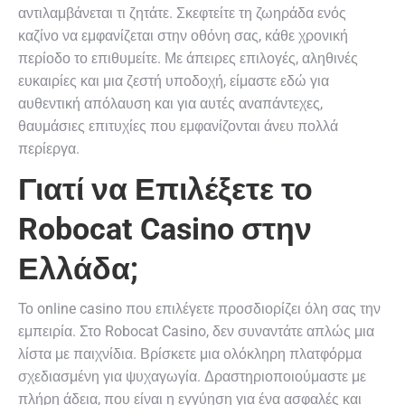
αντιλαμβάνεται τι ζητάτε. Σκεφτείτε τη ζωηράδα ενός
καζίνο να εμφανίζεται στην οθόνη σας, κάθε χρονική
περίοδο το επιθυμείτε. Με άπειρες επιλογές, αληθινές
ευκαιρίες και μια ζεστή υποδοχή, είμαστε εδώ για
αυθεντική απόλαυση και για αυτές αναπάντεχες,
θαυμάσιες επιτυχίες που εμφανίζονται άνευ πολλά
περίεργα.
Γιατί να Επιλέξετε το
Robocat Casino στην
Ελλάδα;
Το online casino που επιλέγετε προσδιορίζει όλη σας την
εμπειρία. Στο Robocat Casino, δεν συναντάτε απλώς μια
λίστα με παιχνίδια. Βρίσκετε μια ολόκληρη πλατφόρμα
σχεδιασμένη για ψυχαγωγία. Δραστηριοποιούμαστε με
πλήρη άδεια, που είναι η εγγύηση για ένα ασφαλές και