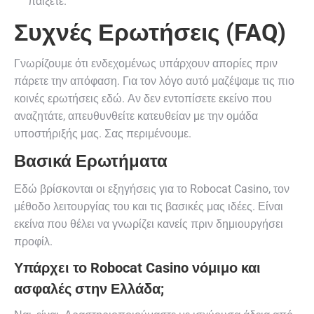
παίξετε.
Συχνές Ερωτήσεις (FAQ)
Γνωρίζουμε ότι ενδεχομένως υπάρχουν απορίες πριν
πάρετε την απόφαση. Για τον λόγο αυτό μαζέψαμε τις πιο
κοινές ερωτήσεις εδώ. Αν δεν εντοπίσετε εκείνο που
αναζητάτε, απευθυνθείτε κατευθείαν με την ομάδα
υποστήριξής μας. Σας περιμένουμε.
Βασικά Ερωτήματα
Εδώ βρίσκονται οι εξηγήσεις για το Robocat Casino, τον
μέθοδο λειτουργίας του και τις βασικές μας ιδέες. Είναι
εκείνα που θέλει να γνωρίζει κανείς πριν δημιουργήσει
προφίλ.
Υπάρχει το Robocat Casino νόμιμο και
ασφαλές στην Ελλάδα;