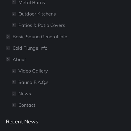
Metal Barns
Outdoor Kitchens
Patios & Patio Covers
Basic Sauna General Info
Cold Plunge Info
About
Video Gallery
Sauna F.A.Q.s
News
Contact
Recent News