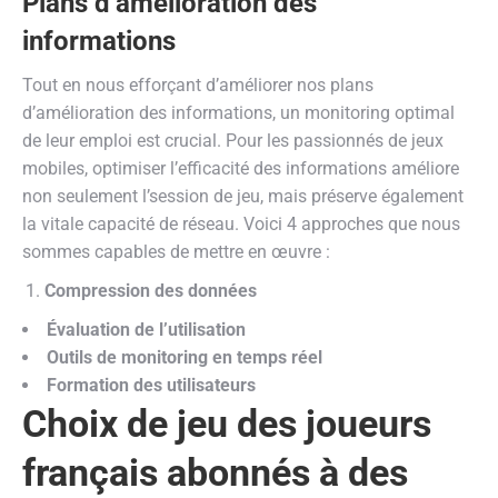
Plans d’amélioration des
informations
Tout en nous efforçant d’améliorer nos plans
d’amélioration des informations, un monitoring optimal
de leur emploi est crucial. Pour les passionnés de jeux
mobiles, optimiser l’efficacité des informations améliore
non seulement l’session de jeu, mais préserve également
la vitale capacité de réseau. Voici 4 approches que nous
sommes capables de mettre en œuvre :
Compression des données
Évaluation de l’utilisation
Outils de monitoring en temps réel
Formation des utilisateurs
Choix de jeu des joueurs
français abonnés à des