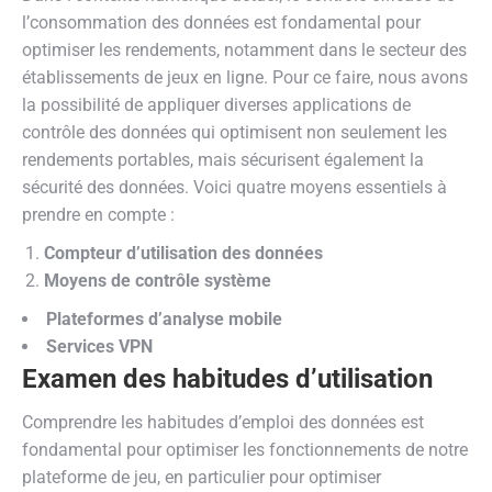
l’consommation des données est fondamental pour
optimiser les rendements, notamment dans le secteur des
établissements de jeux en ligne. Pour ce faire, nous avons
la possibilité de appliquer diverses applications de
contrôle des données qui optimisent non seulement les
rendements portables, mais sécurisent également la
sécurité des données. Voici quatre moyens essentiels à
prendre en compte :
Compteur d’utilisation des données
Moyens de contrôle système
Plateformes d’analyse mobile
Services VPN
Examen des habitudes d’utilisation
Comprendre les habitudes d’emploi des données est
fondamental pour optimiser les fonctionnements de notre
plateforme de jeu, en particulier pour optimiser