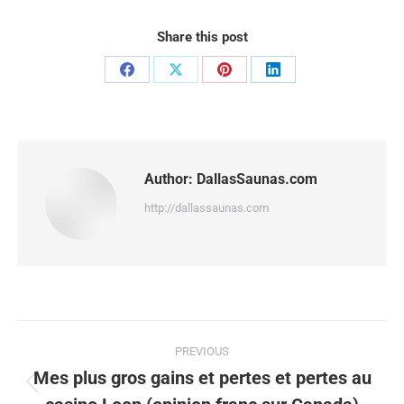
Share this post
Share
Share
Share
Share
on
on
on
on
Facebook
X
Pinterest
LinkedIn
Author:
DallasSaunas.com
http://dallassaunas.com
Post
PREVIOUS
navigation
Mes plus gros gains et pertes et pertes au
Previous