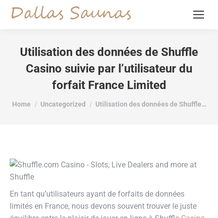
Utilisation des données de Shuffle
Casino suivie par l’utilisateur du
forfait France Limited
You are here:
Home
Uncategorized
Utilisation des données de Shuffle…
En tant qu’utilisateurs ayant de forfaits de données
limités en France, nous devons souvent trouver le juste