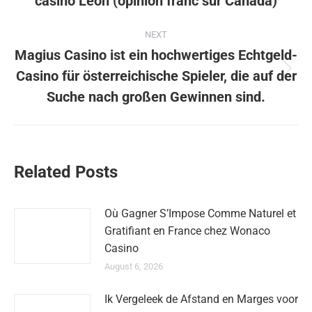
casino Leon (opinion franc sur Canada)
post:
NEXT
Magius Casino ist ein hochwertiges Echtgeld-
Casino für österreichische Spieler, die auf der
Next
post:
Suche nach großen Gewinnen sind.
Related Posts
Où Gagner S’Impose Comme Naturel et
Gratifiant en France chez Wonaco
Casino
August 6, 2026
Ik Vergeleek de Afstand en Marges voor