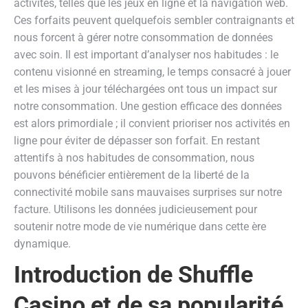
activités, telles que les jeux en ligne et la navigation web.
Ces forfaits peuvent quelquefois sembler contraignants et
nous forcent à gérer notre consommation de données
avec soin. Il est important d’analyser nos habitudes : le
contenu visionné en streaming, le temps consacré à jouer
et les mises à jour téléchargées ont tous un impact sur
notre consommation. Une gestion efficace des données
est alors primordiale ; il convient prioriser nos activités en
ligne pour éviter de dépasser son forfait. En restant
attentifs à nos habitudes de consommation, nous
pouvons bénéficier entièrement de la liberté de la
connectivité mobile sans mauvaises surprises sur notre
facture. Utilisons les données judicieusement pour
soutenir notre mode de vie numérique dans cette ère
dynamique.
Introduction de Shuffle
Casino et de sa popularité