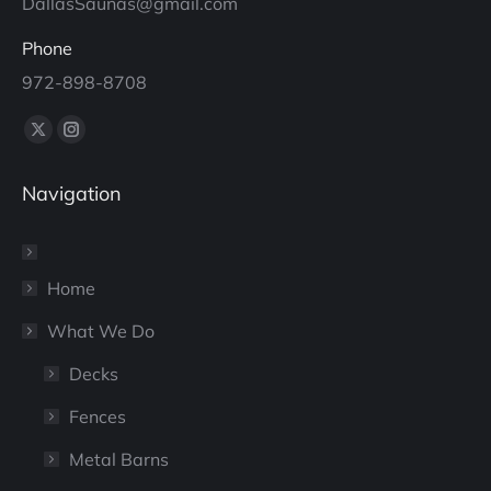
DallasSaunas@gmail.com
Phone
972-898-8708
Find us on:
X
Instagram
page
page
Navigation
opens
opens
in
in
new
new
window
window
Home
What We Do
Decks
Fences
Metal Barns