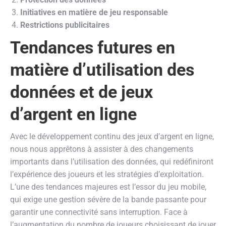
Initiatives en matière de jeu responsable
Restrictions publicitaires
Tendances futures en
matière d’utilisation des
données et de jeux
d’argent en ligne
Avec le développement continu des jeux d’argent en ligne,
nous nous apprêtons à assister à des changements
importants dans l’utilisation des données, qui redéfiniront
l’expérience des joueurs et les stratégies d’exploitation.
L’une des tendances majeures est l’essor du jeu mobile,
qui exige une gestion sévère de la bande passante pour
garantir une connectivité sans interruption. Face à
l’augmentation du nombre de joueurs choisissant de jouer