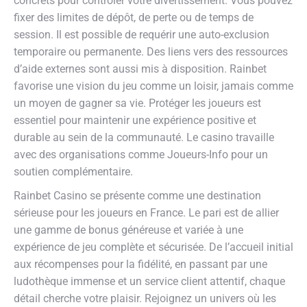
concrets pour contrôler votre divertissement. Vous pouvez
fixer des limites de dépôt, de perte ou de temps de
session. Il est possible de requérir une auto-exclusion
temporaire ou permanente. Des liens vers des ressources
d’aide externes sont aussi mis à disposition. Rainbet
favorise une vision du jeu comme un loisir, jamais comme
un moyen de gagner sa vie. Protéger les joueurs est
essentiel pour maintenir une expérience positive et
durable au sein de la communauté. Le casino travaille
avec des organisations comme Joueurs-Info pour un
soutien complémentaire.
Rainbet Casino se présente comme une destination
sérieuse pour les joueurs en France. Le pari est de allier
une gamme de bonus généreuse et variée à une
expérience de jeu complète et sécurisée. De l’accueil initial
aux récompenses pour la fidélité, en passant par une
ludothèque immense et un service client attentif, chaque
détail cherche votre plaisir. Rejoignez un univers où les