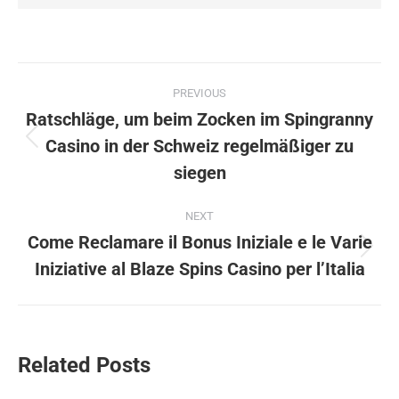
Post
PREVIOUS
navigation
Ratschläge, um beim Zocken im Spingranny
Casino in der Schweiz regelmäßiger zu
Previous
post:
siegen
NEXT
Come Reclamare il Bonus Iniziale e le Varie
Next
Iniziative al Blaze Spins Casino per l’Italia
post:
Related Posts