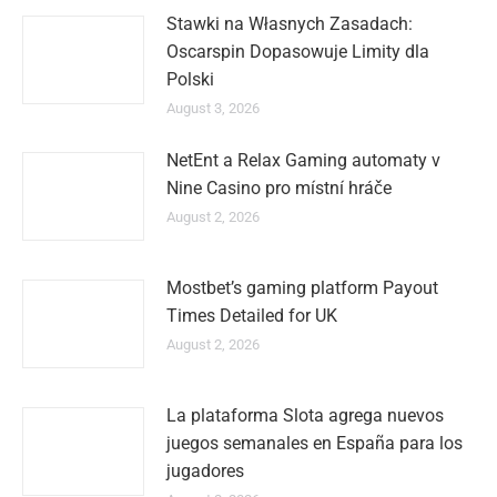
Stawki na Własnych Zasadach:
Oscarspin Dopasowuje Limity dla
Polski
August 3, 2026
NetEnt a Relax Gaming automaty v
Nine Casino pro místní hráče
August 2, 2026
Mostbet’s gaming platform Payout
Times Detailed for UK
August 2, 2026
La plataforma Slota agrega nuevos
juegos semanales en España para los
jugadores