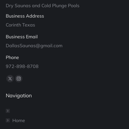
Dry Saunas and Cold Plunge Pools
Business Address
Corinth Texas
Business Email
DallasSaunas@gmail.com
Phone
972-898-8708
Find us on:
X
Instagram
page
page
Navigation
opens
opens
in
in
new
new
window
window
Home