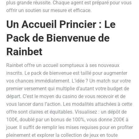
plus grande réussite. Chaque agent est préparé pour vous
offrir un soutien sur mesure et efficace.
Un Accueil Princier : Le
Pack de Bienvenue de
Rainbet
Rainbet offre un accueil somptueux à ses nouveaux
inscrits. Le pack de bienvenue est taillé pour augmenter
vos chances immédiatement. L’idée ? Un match sur votre
premier versement qui multiplie d’autant votre budget de
départ. C’est le moyen du casino de vous recevoir et de
vous lancer dans l’action. Les modalités attachées à cette
offre sont claires et équitables. Visualisez : un dépôt de
100€, doublé par un bonus de 100%, vous donne 200€ à
jouer. Il suffit de remplir les mises requises pour en profiter
pleinement et explorer la collection de jeux en toute