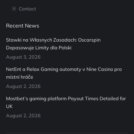
Contact
Recent News
Stawki na Własnych Zasadach: Oscarspin
Dopasowuje Limity dla Polski
August 3, 2026
NetEnt a Relax Gaming automaty v Nine Casino pro
místní hráče
August 2, 2026
Mostbet’s gaming platform Payout Times Detailed for
UK
August 2, 2026