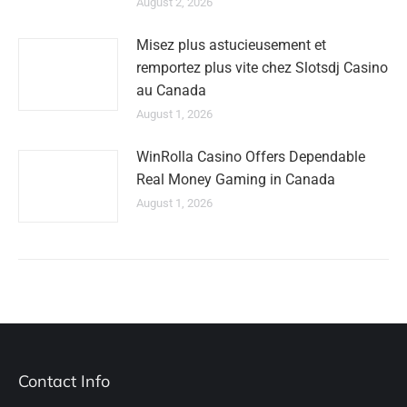
August 2, 2026
Misez plus astucieusement et
remportez plus vite chez Slotsdj Casino
au Canada
August 1, 2026
WinRolla Casino Offers Dependable
Real Money Gaming in Canada
August 1, 2026
Contact Info