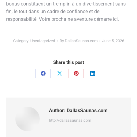
bonus constituent un tremplin à un divertissement sans
fin, le tout dans un cadre de confiance et de
responsabilité. Votre prochaine aventure démarre ici.
Category:
Uncategorized
By
DallasSaunas.com
June 5, 2026
Share this post
Share
Share
Share
Share
on
on
on
on
Facebook
X
Pinterest
LinkedIn
Author:
DallasSaunas.com
http://dallassaunas.com