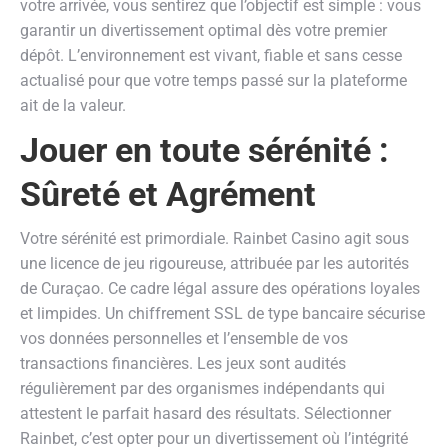
votre arrivée, vous sentirez que l’objectif est simple : vous
garantir un divertissement optimal dès votre premier
dépôt. L’environnement est vivant, fiable et sans cesse
actualisé pour que votre temps passé sur la plateforme
ait de la valeur.
Jouer en toute sérénité :
Sûreté et Agrément
Votre sérénité est primordiale. Rainbet Casino agit sous
une licence de jeu rigoureuse, attribuée par les autorités
de Curaçao. Ce cadre légal assure des opérations loyales
et limpides. Un chiffrement SSL de type bancaire sécurise
vos données personnelles et l’ensemble de vos
transactions financières. Les jeux sont audités
régulièrement par des organismes indépendants qui
attestent le parfait hasard des résultats. Sélectionner
Rainbet, c’est opter pour un divertissement où l’intégrité