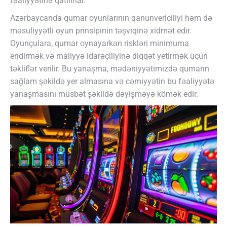
fəaliyyətinə qatılırlar.
Azərbaycanda qumar oyunlarının qanunvericiliyi həm də
məsuliyyətli oyun prinsipinin təşviqinə xidmət edir.
Oyunçulara, qumar oynayarkən riskləri minimuma
endirmək və maliyyə idarəçiliyinə diqqət yetirmək üçün
təkliflər verilir. Bu yanaşma, mədəniyyətimizdə qumarın
sağlam şəkildə yer almasına və cəmiyyətin bu fəaliyyətə
yanaşmasını müsbət şəkildə dəyişməyə kömək edir.