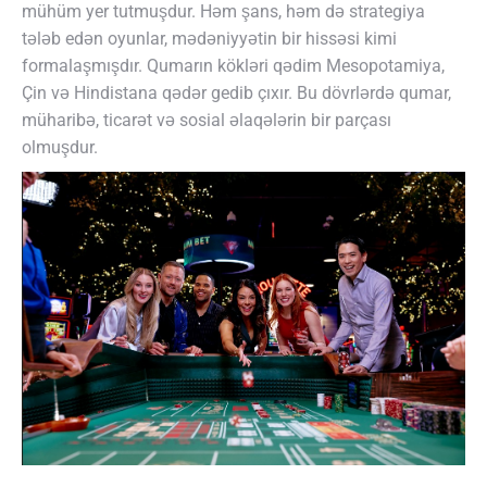
mühüm yer tutmuşdur. Həm şans, həm də strategiya
tələb edən oyunlar, mədəniyyətin bir hissəsi kimi
formalaşmışdır. Qumarın kökləri qədim Mesopotamiya,
Çin və Hindistana qədər gedib çıxır. Bu dövrlərdə qumar,
müharibə, ticarət və sosial əlaqələrin bir parçası
olmuşdur.