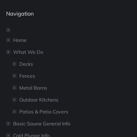
page
page
Navigation
opens
opens
in
in
new
new
window
window
Home
What We Do
Decks
Fences
Metal Barns
Outdoor Kitchens
Patios & Patio Covers
Basic Sauna General Info
Cold Plunge Info