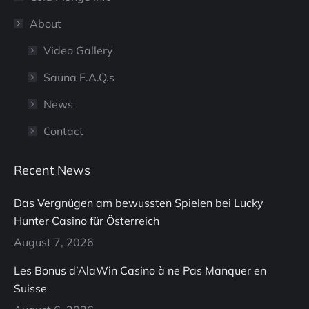
About
Video Gallery
Sauna F.A.Q.s
News
Contact
Recent News
Das Vergnügen am bewussten Spielen bei Lucky
Hunter Casino für Österreich
August 7, 2026
Les Bonus d’AlaWin Casino à ne Pas Manquer en
Suisse