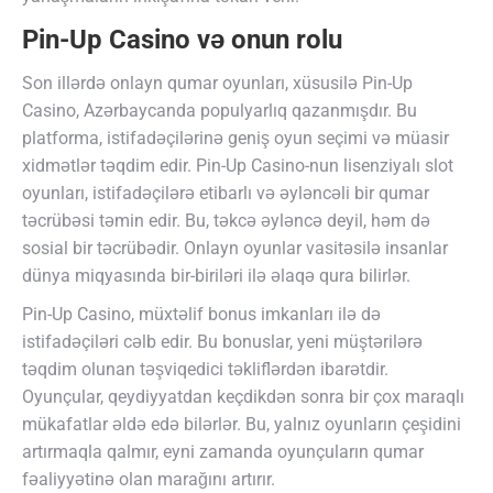
Pin-Up Casino və onun rolu
Son illərdə onlayn qumar oyunları, xüsusilə Pin-Up
Casino, Azərbaycanda populyarlıq qazanmışdır. Bu
platforma, istifadəçilərinə geniş oyun seçimi və müasir
xidmətlər təqdim edir. Pin-Up Casino-nun lisenziyalı slot
oyunları, istifadəçilərə etibarlı və əyləncəli bir qumar
təcrübəsi təmin edir. Bu, təkcə əyləncə deyil, həm də
sosial bir təcrübədir. Onlayn oyunlar vasitəsilə insanlar
dünya miqyasında bir-biriləri ilə əlaqə qura bilirlər.
Pin-Up Casino, müxtəlif bonus imkanları ilə də
istifadəçiləri cəlb edir. Bu bonuslar, yeni müştərilərə
təqdim olunan təşviqedici təkliflərdən ibarətdir.
Oyunçular, qeydiyyatdan keçdikdən sonra bir çox maraqlı
mükafatlar əldə edə bilərlər. Bu, yalnız oyunların çeşidini
artırmaqla qalmır, eyni zamanda oyunçuların qumar
fəaliyyətinə olan marağını artırır.