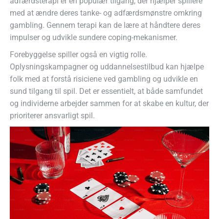
adfærdsterapi er en populær tilgang, der hjælper spillere
med at ændre deres tanke- og adfærdsmønstre omkring
gambling. Gennem terapi kan de lære at håndtere deres
impulser og udvikle sundere coping-mekanismer.
Forebyggelse spiller også en vigtig rolle.
Oplysningskampagner og uddannelsestilbud kan hjælpe
folk med at forstå risiciene ved gambling og udvikle en
sund tilgang til spil. Det er essentielt, at både samfundet
og individerne arbejder sammen for at skabe en kultur, der
prioriterer ansvarligt spil.