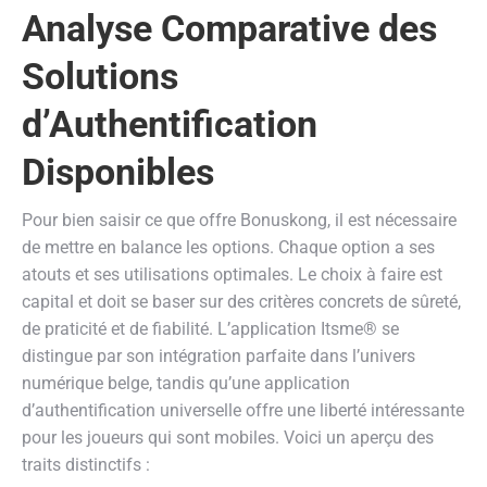
Analyse Comparative des
Solutions
d’Authentification
Disponibles
Pour bien saisir ce que offre Bonuskong, il est nécessaire
de mettre en balance les options. Chaque option a ses
atouts et ses utilisations optimales. Le choix à faire est
capital et doit se baser sur des critères concrets de sûreté,
de praticité et de fiabilité. L’application Itsme® se
distingue par son intégration parfaite dans l’univers
numérique belge, tandis qu’une application
d’authentification universelle offre une liberté intéressante
pour les joueurs qui sont mobiles. Voici un aperçu des
traits distinctifs :