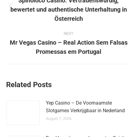
navigation
Spinoloco Casino: Vertrauenswürdig,
bewertet und authentische Unterhaltung in
Previous
post:
Österreich
NEXT
Mr Vegas Casino – Real Action Sem Falsas
Next
Promessas em Portugal
post:
Related Posts
Yep Casino – De Voornaamste
Slotgames Verkrijgbaar in Nederland
August 7, 2026