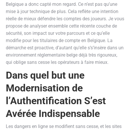
Belgique a donc capté mon regard. Ce n’est pas qu’une
mise à jour technique de plus. Cela reflète une intention
réelle de mieux défendre les comptes des joueurs. Je vous
propose de analyser ensemble cette récente couche de
sécurité, son impact sur votre parcours et ce qu’elle
modifie pour les titulaires de compte en Belgique. La
démarche est proactive, d’autant qu’elle s’s’insère dans un
environnement réglementaire belge déjà très rigoureux,
qui oblige sans cesse les opérateurs à faire mieux.
Dans quel but une
Modernisation de
l’Authentification S’est
Avérée Indispensable
Les dangers en ligne se modifient sans cesse, et les sites