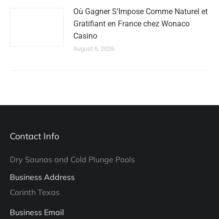
Où Gagner S’Impose Comme Naturel et
Gratifiant en France chez Wonaco
Casino
August 6, 2026
Contact Info
Dry Saunas and Cold Plunge Pools
Business Address
Corinth Texas
Business Email