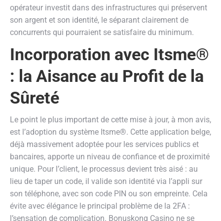
opérateur investit dans des infrastructures qui préservent
son argent et son identité, le séparant clairement de
concurrents qui pourraient se satisfaire du minimum.
Incorporation avec Itsme®
: la Aisance au Profit de la
Sûreté
Le point le plus important de cette mise à jour, à mon avis,
est l’adoption du système Itsme®. Cette application belge,
déjà massivement adoptée pour les services publics et
bancaires, apporte un niveau de confiance et de proximité
unique. Pour l’client, le processus devient très aisé : au
lieu de taper un code, il valide son identité via l’appli sur
son téléphone, avec son code PIN ou son empreinte. Cela
évite avec élégance le principal problème de la 2FA :
l’sensation de complication. Bonuskong Casino ne se