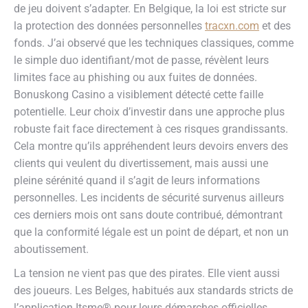
de jeu doivent s’adapter. En Belgique, la loi est stricte sur
la protection des données personnelles
tracxn.com
et des
fonds. J’ai observé que les techniques classiques, comme
le simple duo identifiant/mot de passe, révèlent leurs
limites face au phishing ou aux fuites de données.
Bonuskong Casino a visiblement détecté cette faille
potentielle. Leur choix d’investir dans une approche plus
robuste fait face directement à ces risques grandissants.
Cela montre qu’ils appréhendent leurs devoirs envers des
clients qui veulent du divertissement, mais aussi une
pleine sérénité quand il s’agit de leurs informations
personnelles. Les incidents de sécurité survenus ailleurs
ces derniers mois ont sans doute contribué, démontrant
que la conformité légale est un point de départ, et non un
aboutissement.
La tension ne vient pas que des pirates. Elle vient aussi
des joueurs. Les Belges, habitués aux standards stricts de
l’application Itsme® pour leurs démarches officielles,