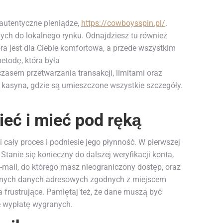
autentyczne pieniądze,
https://cowboysspin.pl/
.
ch do lokalnego rynku. Odnajdziesz tu również
ra jest dla Ciebie komfortowa, a przede wszystkim
etodę, która była
asem przetwarzania transakcji, limitami oraz
 kasyna, gdzie są umieszczone wszystkie szczegóły.
ieć i mieć pod ręką
 cały proces i podniesie jego płynność. W pierwszej
tanie się konieczny do dalszej weryfikacji konta,
-mail, do którego masz nieograniczony dostęp, oraz
tnych danych adresowych zgodnych z miejscem
 frustrujące. Pamiętaj też, że dane muszą być
e wypłatę wygranych.