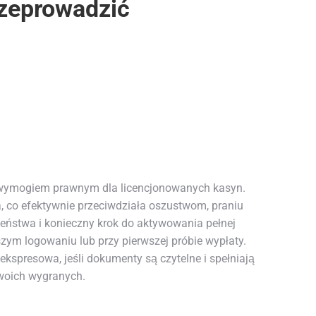
przeprowadzić
 i wymogiem prawnym dla licencjonowanych kasyn.
, co efektywnie przeciwdziała oszustwom, praniu
eczeństwa i konieczny krok do aktywowania pełnej
zym logowaniu lub przy pierwszej próbie wypłaty.
kspresowa, jeśli dokumenty są czytelne i spełniają
swoich wygranych.