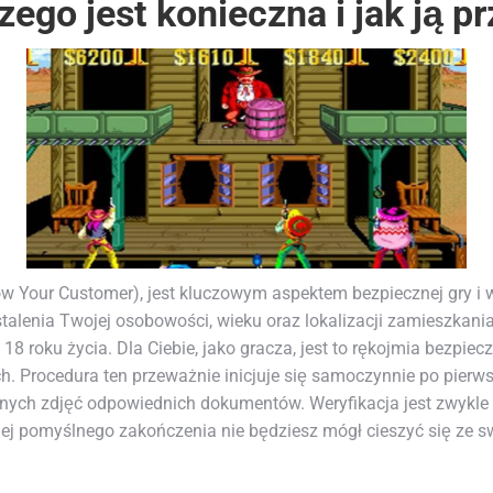
zego jest konieczna i jak ją 
now Your Customer), jest kluczowym aspektem bezpiecznej gry
lenia Twojej osobowości, wieku oraz lokalizacji zamieszkania
 18 roku życia. Dla Ciebie, jako gracza, jest to rękojmia bezpi
. Procedura ten przeważnie inicjuje się samoczynnie po pierws
ych zdjęć odpowiednich dokumentów. Weryfikacja jest zwykle e
 jej pomyślnego zakończenia nie będziesz mógł cieszyć się ze 