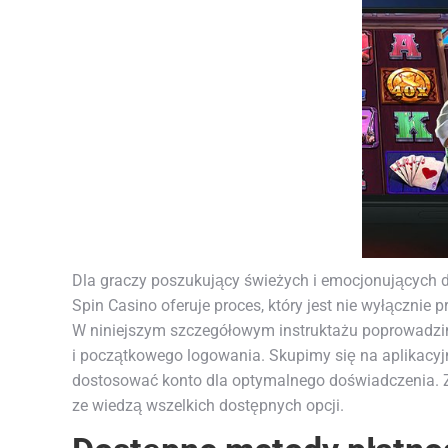
Dla graczy poszukujący świeżych i emocjonujących d
Spin Casino oferuje proces, który jest nie wyłączni
W niniejszym szczegółowym instruktażu poprowadzimy Ci
i początkowego logowania. Skupimy się na aplikacyj
dostosować konto dla optymalnego doświadczenia. Za
ze wiedzą wszelkich dostępnych opcji.