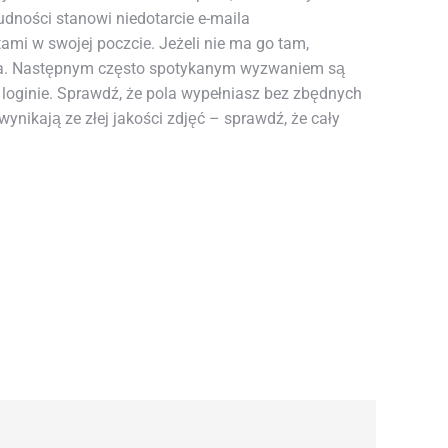
udności stanowi niedotarcie e-maila
tami w swojej poczcie. Jeżeli nie ma go tam,
ienta. Następnym często spotykanym wyzwaniem są
oginie. Sprawdź, że pola wypełniasz bez zbędnych
nikają ze złej jakości zdjęć – sprawdź, że cały