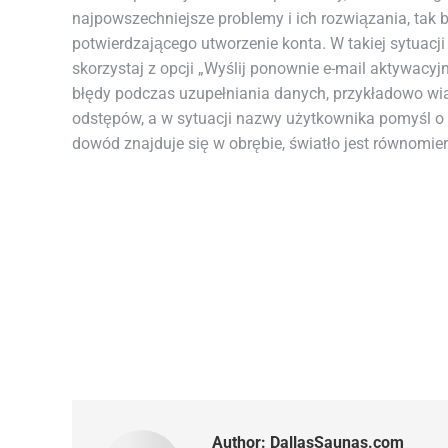
najpowszechniejsze problemy i ich rozwiązania, tak 
potwierdzającego utworzenie konta. W takiej sytuacji 
skorzystaj z opcji „Wyślij ponownie e-mail aktywac
błędy podczas uzupełniania danych, przykładowo wi
odstępów, a w sytuacji nazwy użytkownika pomyśl o u
dowód znajduje się w obrębie, światło jest równomie
Author:
DallasSaunas.com