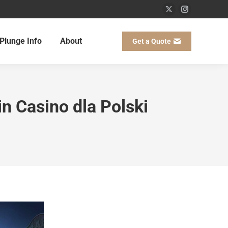
X
Instagram
page
page
Plunge Info
About
opens
opens
Get a Quote
in
in
new
new
window
window
n Casino dla Polski