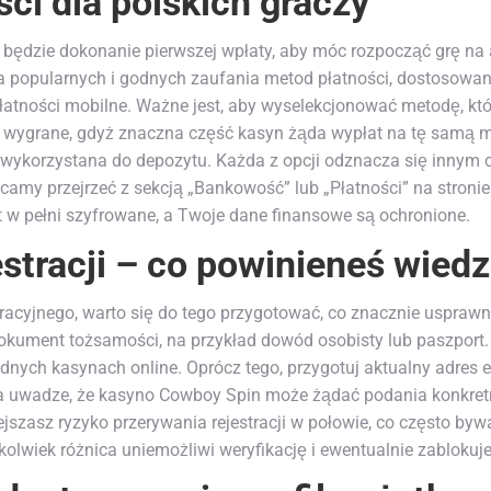
ci dla polskich graczy
będzie dokonanie pierwszej wpłaty, aby móc rozpocząć grę na 
 popularnych i godnych zaufania metod płatności, dostosowany
płatności mobilne. Ważne jest, aby wyselekcjonować metodę, któ
 wygrane, gdyż znaczna część kasyn żąda wypłat na tę samą m
wykorzystana do depozytu. Każda z opcji odznacza się innym cz
amy przejrzeć z sekcją „Bankowość” lub „Płatności” na stronie
st w pełni szyfrowane, a Twoje dane finansowe są ochronione.
tracji – co powinieneś wiedz
racyjnego, warto się do tego przygotować, co znacznie usprawni
okument tożsamości, na przykład dowód osobisty lub paszport. S
nych kasynach online. Oprócz tego, przygotuj aktualny adres e
a uwadze, że kasyno Cowboy Spin może żądać podania konkre
szasz ryzyko przerywania rejestracji w połowie, co często bywa
olwiek różnica uniemożliwi weryfikację i ewentualnie zablokuj