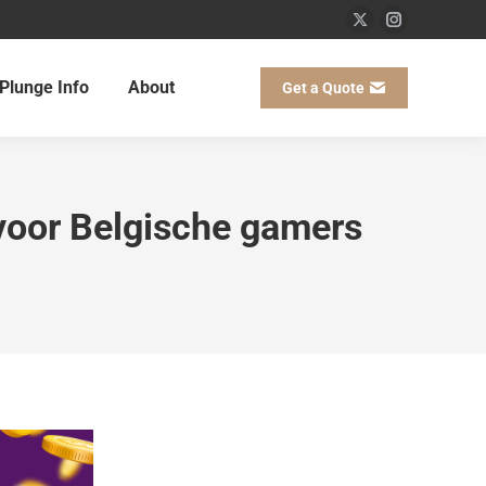
X
Instagram
page
page
Plunge Info
About
opens
opens
Get a Quote
in
in
new
new
window
window
 voor Belgische gamers