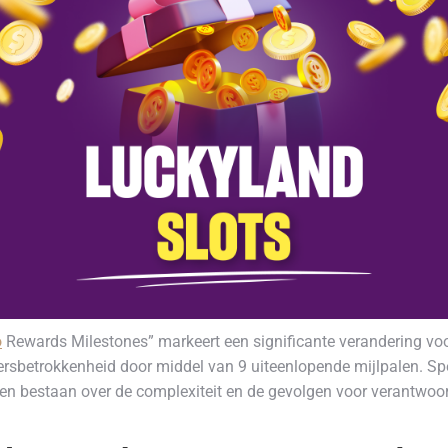
o
Rewards Milestones” markeert een significante verandering voor
lersbetrokkenheid door middel van 9 uiteenlopende mijlpalen. S
agen bestaan over de complexiteit en de gevolgen voor verantwo