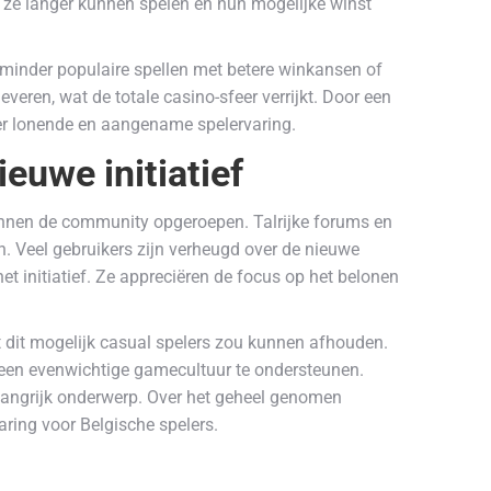
 ze langer kunnen spelen en hun mogelijke winst
minder populaire spellen met betere winkansen of
veren, wat de totale casino-sfeer verrijkt. Door een
er lonende en aangename spelervaring.
euwe initiatief
 binnen de community opgeroepen. Talrijke forums en
. Veel gebruikers zijn verheugd over de nieuwe
 initiatief. Ze appreciëren de focus op het belonen
dit mogelijk casual spelers zou kunnen afhouden.
 een evenwichtige gamecultuur te ondersteunen.
langrijk onderwerp. Over het geheel genomen
aring voor Belgische spelers.