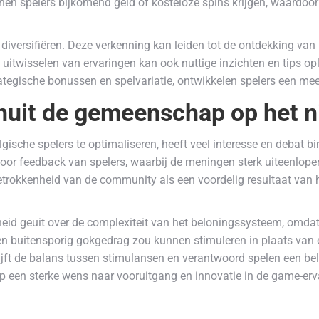
en spelers bijkomend geld of kosteloze spins krijgen, waardoor
ersifiëren. Deze verkenning kan leiden tot de ontdekking van 
uitwisselen van ervaringen kan ook nuttige inzichten en tips ople
tegische bonussen en spelvariatie, ontwikkelen spelers een me
uit de gemeenschap op het ni
lgische spelers te optimaliseren, heeft veel interesse en debat
or feedback van spelers, waarbij de meningen sterk uiteenlopen
okkenheid van de community als een voordelig resultaat van het
 geuit over de complexiteit van het beloningssysteem, omdat 
n buitensporig gokgedrag zou kunnen stimuleren in plaats van
jft de balans tussen stimulansen en verantwoord spelen een be
 op een sterke wens naar vooruitgang en innovatie in de game-erv