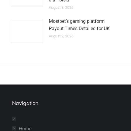
August 3, 2026
Mostbet’s gaming platform
Payout Times Detailed for UK
August 2, 2026
Navigation
Home