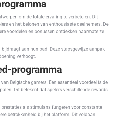
-programma
tworpen om de totale ervaring te verbeteren. Dit
elers en het belonen van enthousiaste deelnemers. De
rdere voordelen en bonussen ontdekken naarmate ze
pel bijdraagt aan hun pad. Deze stapsgewijze aanpak
ldoening verhoogt.
ked-programma
 van Belgische gamers. Een essentieel voordeel is de
len. Dit betekent dat spelers verschillende rewards
 prestaties als stimulans fungeren voor constante
ere betrokkenheid bij het platform. Dit voldaan