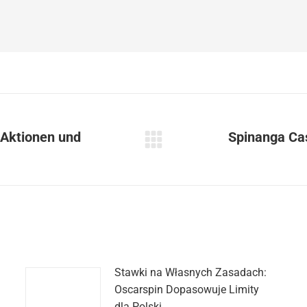
 Aktionen und
Spinanga Cas
Next
post:
Stawki na Własnych Zasadach:
Oscarspin Dopasowuje Limity
dla Polski