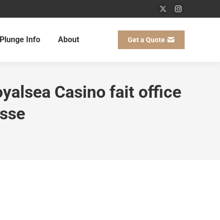
X
Instagram
page
page
Plunge Info
About
opens
opens
Get a Quote
in
in
new
new
window
window
yalsea Casino fait office
isse