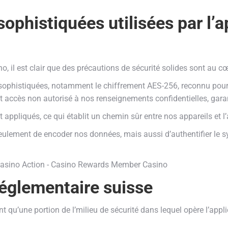
ophistiquées utilisées par l’a
 il est clair que des précautions de sécurité solides sont au c
 sophistiquées, notamment le chiffrement AES-256, reconnu pou
accès non autorisé à nos renseignements confidentielles, garant
appliqués, ce qui établit un chemin sûr entre nos appareils et l’
seulement de encoder nos données, mais aussi d’authentifier le 
églementaire suisse
 qu’une portion de l’milieu de sécurité dans lequel opère l’appl