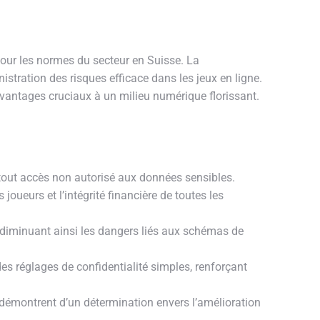
pour les normes du secteur en Suisse. La
tration des risques efficace dans les jeux en ligne.
vantages cruciaux à un milieu numérique florissant.
 tout accès non autorisé aux données sensibles.
 joueurs et l’intégrité financière de toutes les
 diminuant ainsi les dangers liés aux schémas de
es réglages de confidentialité simples, renforçant
 démontrent d’un détermination envers l’amélioration