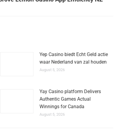
Yep Casino biedt Echt Geld actie
waar Nederland van zal houden
August 5, 2026
Yay Casino platform Delivers
Authentic Games Actual
Winnings for Canada
August 5, 2026