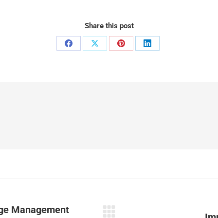
Share this post
Share
Share
Share
Share
on
on
on
on
Facebook
X
Pinterest
LinkedIn
rage Management
Im
Next