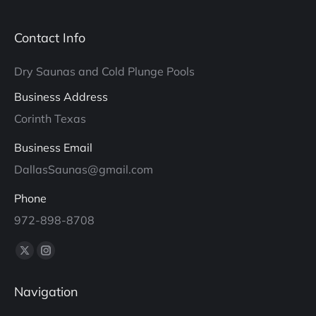
Contact Info
Dry Saunas and Cold Plunge Pools
Business Address
Corinth Texas
Business Email
DallasSaunas@gmail.com
Phone
972-898-8708
Find us on:
X
Instagram
page
page
Navigation
opens
opens
in
in