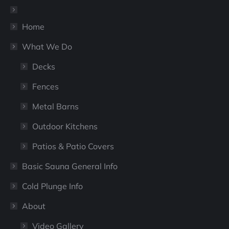
new
new
window
window
Home
What We Do
Decks
Fences
Metal Barns
Outdoor Kitchens
Patios & Patio Covers
Basic Sauna General Info
Cold Plunge Info
About
Video Gallery