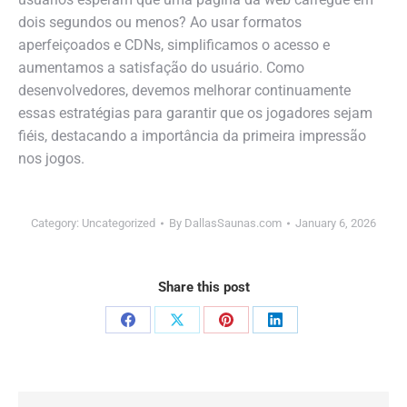
dois segundos ou menos? Ao usar formatos
aperfeiçoados e CDNs, simplificamos o acesso e
aumentamos a satisfação do usuário. Como
desenvolvedores, devemos melhorar continuamente
essas estratégias para garantir que os jogadores sejam
fiéis, destacando a importância da primeira impressão
nos jogos.
Category:
Uncategorized
By
DallasSaunas.com
January 6, 2026
Share this post
Share
Share
Share
Share
on
on
on
on
Facebook
X
Pinterest
LinkedIn