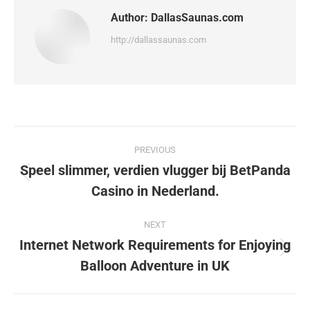
Author:
DallasSaunas.com
http://dallassaunas.com
Post
PREVIOUS
navigation
Speel slimmer, verdien vlugger bij BetPanda
Previous
Casino in Nederland.
post:
NEXT
Internet Network Requirements for Enjoying
Next
Balloon Adventure in UK
post: