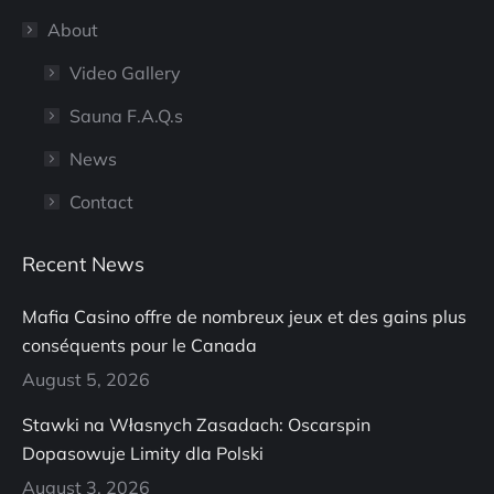
About
Video Gallery
Sauna F.A.Q.s
News
Contact
Recent News
Mafia Casino offre de nombreux jeux et des gains plus
conséquents pour le Canada
August 5, 2026
Stawki na Własnych Zasadach: Oscarspin
Dopasowuje Limity dla Polski
August 3, 2026