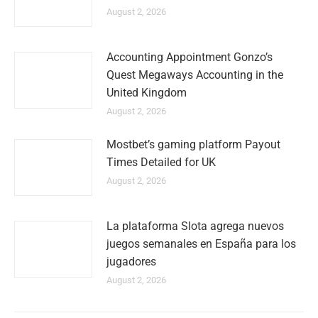
August 2, 2026
Accounting Appointment Gonzo’s
Quest Megaways Accounting in the
United Kingdom
August 2, 2026
Mostbet’s gaming platform Payout
Times Detailed for UK
August 2, 2026
La plataforma Slota agrega nuevos
juegos semanales en España para los
jugadores
August 2, 2026