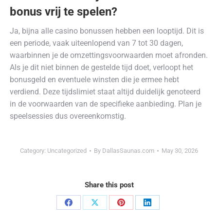
bonus vrij te spelen?
Ja, bijna alle casino bonussen hebben een looptijd. Dit is
een periode, vaak uiteenlopend van 7 tot 30 dagen,
waarbinnen je de omzettingsvoorwaarden moet afronden.
Als je dit niet binnen de gestelde tijd doet, verloopt het
bonusgeld en eventuele winsten die je ermee hebt
verdiend. Deze tijdslimiet staat altijd duidelijk genoteerd
in de voorwaarden van de specifieke aanbieding. Plan je
speelsessies dus overeenkomstig.
Category:
Uncategorized
By
DallasSaunas.com
May 30, 2026
Share this post
Share
Share
Share
Share