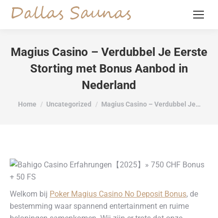
Magius Casino – Verdubbel Je Eerste
Storting met Bonus Aanbod in
Nederland
You are here:
Home
Uncategorized
Magius Casino – Verdubbel Je…
Welkom bij
Poker Magius Casino No Deposit Bonus
, de
bestemming waar spannend entertainment en ruime