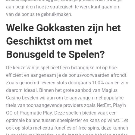
aan begint en hoe je strategisch te werk kunt gaan om
van de bonus te gebruikmaken.
Welke Gokkasten zijn het
Geschiktst om met
Bonusgeld te Spelen?
De keuze van je spel heeft een belangrijke rol op hoe
efficiënt en aangenaam je de bonusvoorwaarden afrondt.
Zoals genoemd leveren slots doorgaans 100% aan en zijn
daarom ideaal. Binnen het grote aanbod van Magius
Casino bevelen wij aan om te aanvangen met populaire
titels van toonaangevende providers zoals NetEnt, Play’n
GO of Pragmatic Play. Deze spellen bieden vaak een
optimale balans tussen speelplezier en kans op winst. Let
ook op slots met extra functies of free spins, deze kunnen