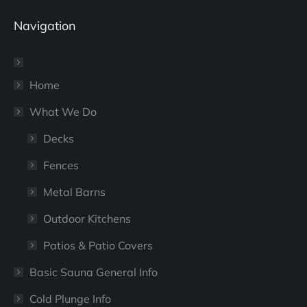
page
page
Navigation
opens
opens
in
in
new
new
window
window
Home
What We Do
Decks
Fences
Metal Barns
Outdoor Kitchens
Patios & Patio Covers
Basic Sauna General Info
Cold Plunge Info