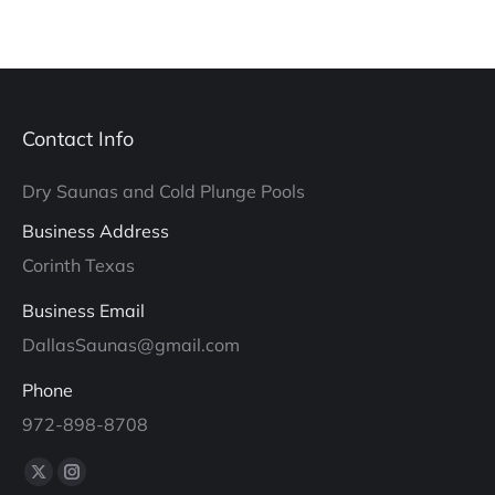
Contact Info
Dry Saunas and Cold Plunge Pools
Business Address
Corinth Texas
Business Email
DallasSaunas@gmail.com
Phone
972-898-8708
Find us on:
X
Instagram