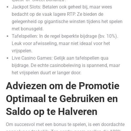
Jackpot Slots: Betalen ook geheel bij, maar wees
bedacht op de vaak lagere RTP. Ze bieden de
gelegenheid op gigantische winsten tijdens het spelen
met bonusgeld.
Tafelspellen: In de regel beperkte bijdrage (bv. 10%).
Leuk voor afwisseling, maar niet ideaal voor het
vrijspelen.
Live Casino Games: Gelijk aan tafelspellen qua
bijdrage. De echte casinobeleving is spannend, maar
het vrijspelen duurt er langer door.
Adviezen om de Promotie
Optimaal te Gebruiken en
Saldo op te Halveren
Om succesvol met een bonus te spelen, is een doordachte