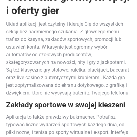
i oferty gier
Układ aplikacji jest czytelny i kieruje Cię do wszystkich
sekcji bez nadmiernego szukania. Z głównego menu
trafisz do kasyna, zakładów sportowych, promocji lub
ustawień konta. W kasynie jest ogromny wybór
automatów od czołowych producentów,
skategoryzowanych na nowości, hity i gry z jackpotami.
Są też klasyczne gry stołowe: ruletka, blackjack, baccarat
oraz live casino z autentycznymi krupierami. Każda gra
jest zoptymalizowana do ekranu dotykowego, z grafiką i
dźwiękiem, które nie wysysają baterii z Twojego telefonu.
Zakłady sportowe w swojej kieszeni
Aplikacja to także prawdziwy bukmacher. Potrafisz
typować liczne wydarzeń sportowych każdego dnia, od
piłki nożnej i tenisa po sporty wirtualne i e-sport. Interfejs