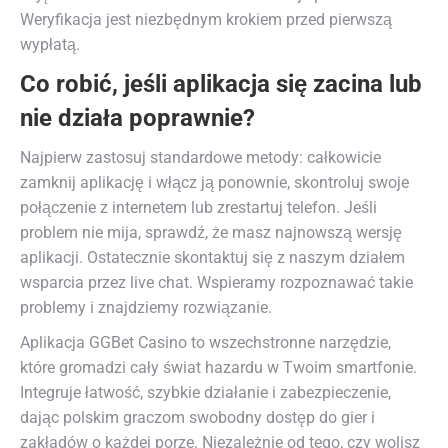
Weryfikacja jest niezbędnym krokiem przed pierwszą
wypłatą.
Co robić, jeśli aplikacja się zacina lub
nie działa poprawnie?
Najpierw zastosuj standardowe metody: całkowicie
zamknij aplikację i włącz ją ponownie, skontroluj swoje
połączenie z internetem lub zrestartuj telefon. Jeśli
problem nie mija, sprawdź, że masz najnowszą wersję
aplikacji. Ostatecznie skontaktuj się z naszym działem
wsparcia przez live chat. Wspieramy rozpoznawać takie
problemy i znajdziemy rozwiązanie.
Aplikacja GGBet Casino to wszechstronne narzędzie,
które gromadzi cały świat hazardu w Twoim smartfonie.
Integruje łatwość, szybkie działanie i zabezpieczenie,
dając polskim graczom swobodny dostęp do gier i
zakładów o każdej porze. Niezależnie od tego, czy wolisz