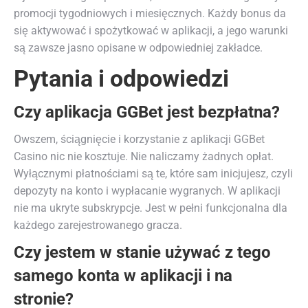
promocji tygodniowych i miesięcznych. Każdy bonus da
się aktywować i spożytkować w aplikacji, a jego warunki
są zawsze jasno opisane w odpowiedniej zakładce.
Pytania i odpowiedzi
Czy aplikacja GGBet jest bezpłatna?
Owszem, ściągnięcie i korzystanie z aplikacji GGBet
Casino nic nie kosztuje. Nie naliczamy żadnych opłat.
Wyłącznymi płatnościami są te, które sam inicjujesz, czyli
depozyty na konto i wypłacanie wygranych. W aplikacji
nie ma ukryte subskrypcje. Jest w pełni funkcjonalna dla
każdego zarejestrowanego gracza.
Czy jestem w stanie używać z tego
samego konta w aplikacji i na
stronie?