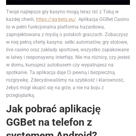
Twoje najlepsze gry kasyno mogą teraz iść z Tobą w
każdej chwili,
https://gg-bets.eu/
. Aplikacja GGBet Casino
to w pełni funkcjonalna platforma hazardowa,
zaprojektowana z myślą o polskich graczach. Zobaczysz
w niej pełną ofertę kasyna: setki automatów, gry stołowe,
live casino oraz zakłady sportowe, wszystko zapakowane
w łatwy i responsywny interfejs. Nie ma różnicy, czy jesteś
w domu, kursujesz autobusem czy wypatrujesz na
spotkanie. Ta aplikacja daje Ci pewną i bezpieczną
rozgrywkę. Zdecydowaliśmy na szybkość i klarowność,
żebyś mógł skupić się na grze, a nie na boju z
przeglądarką.
Jak pobrać aplikację
GGBet na telefon z
systemem Android?