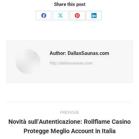
Share this post
Share
Share
Share
Share
on
on
on
on
Facebook
X
Pinterest
LinkedIn
Author:
DallasSaunas.com
http://dallassaunas.com
Post
PREVIOUS
navigation
Novità sull’Autenticazione: Rollflame Casino
Previous
Protegge Meglio Account in Italia
post: