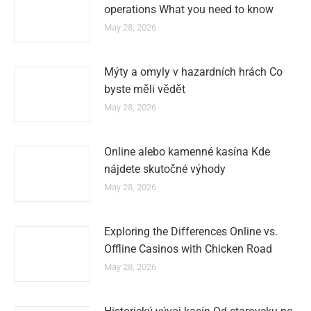
operations What you need to know
May 28, 2026
Mýty a omyly v hazardních hrách Co
byste měli vědět
May 28, 2026
Online alebo kamenné kasína Kde
nájdete skutočné výhody
May 28, 2026
Exploring the Differences Online vs.
Offline Casinos with Chicken Road
May 28, 2026