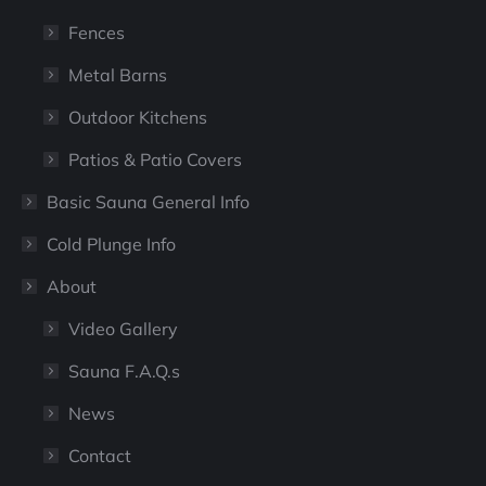
Fences
Metal Barns
Outdoor Kitchens
Patios & Patio Covers
Basic Sauna General Info
Cold Plunge Info
About
Video Gallery
Sauna F.A.Q.s
News
Contact