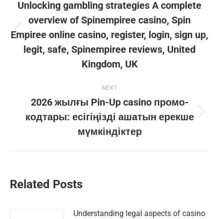
navigation
Unlocking gambling strategies A complete
overview of Spinempiree casino, Spin
Empiree online casino, register, login, sign up,
Previous
post:
legit, safe, Spinempiree reviews, United
Kingdom, UK
NEXT
2026 жылғы Pin-Up casino промо-
кодтары: есігіңізді ашатын ерекше
Next
post:
мүмкіндіктер
Related Posts
Understanding legal aspects of casino