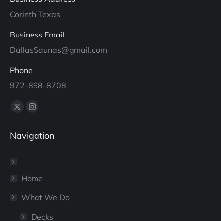
Corinth Texas
Business Email
DallasSaunas@gmail.com
Phone
972-898-8708
Find us on:
X
Instagram
page
page
Navigation
opens
opens
in
in
new
new
window
window
Home
What We Do
Decks