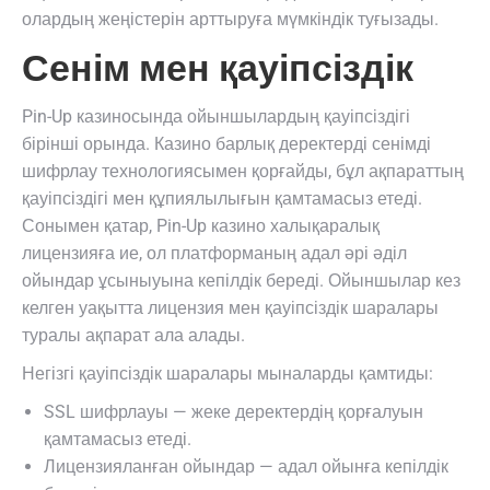
олардың жеңістерін арттыруға мүмкіндік туғызады.
Сенім мен қауіпсіздік
Pin-Up казиносында ойыншылардың қауіпсіздігі
бірінші орында. Казино барлық деректерді сенімді
шифрлау технологиясымен қорғайды, бұл ақпараттың
қауіпсіздігі мен құпиялылығын қамтамасыз етеді.
Сонымен қатар, Pin-Up казино халықаралық
лицензияға ие, ол платформаның адал әрі әділ
ойындар ұсыныуына кепілдік береді. Ойыншылар кез
келген уақытта лицензия мен қауіпсіздік шаралары
туралы ақпарат ала алады.
Негізгі қауіпсіздік шаралары мыналарды қамтиды:
SSL шифрлауы — жеке деректердің қорғалуын
қамтамасыз етеді.
Лицензияланған ойындар — адал ойынға кепілдік