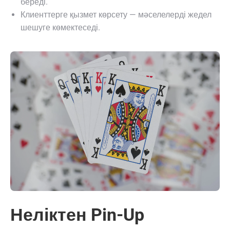
береді.
Клиенттерге қызмет көрсету — мәселелерді жедел
шешуге көмектеседі.
Неліктен Pin-Up